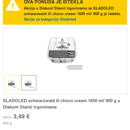
OVA PONUDA JE ISTEKLA
Akcija u Diskont Stanić trgovinama za SLADOLED
schwarzwald ili choco cream 1650 ml/ 900 g je istekla.
Akcije za kategoriju Sladoled
SLADOLED schwarzwald ili choco cream 1650 ml/ 900 g u
Diskont Stanić trgovinama
3,49 €
samo
900 g