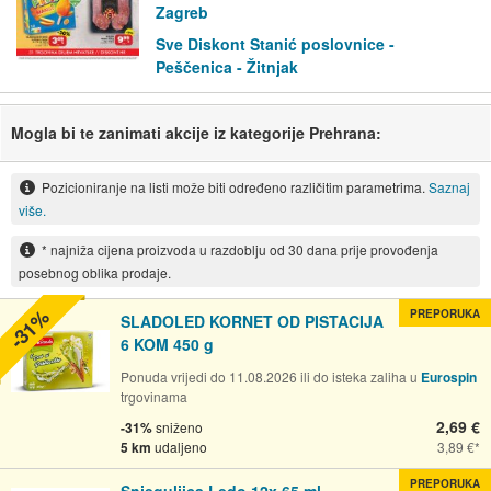
Zagreb
Sve Diskont Stanić poslovnice -
Peščenica - Žitnjak
Mogla bi te zanimati akcije iz kategorije Prehrana:
Pozicioniranje na listi može biti određeno različitim parametrima.
Saznaj
više.
* najniža cijena proizvoda u razdoblju od 30 dana prije provođenja
posebnog oblika prodaje.
-31%
PREPORUKA
SLADOLED KORNET OD PISTACIJA
6 KOM 450 g
Ponuda vrijedi do 11.08.2026 ili do isteka zaliha u
Eurospin
trgovinama
2,69 €
-31%
sniženo
5 km
udaljeno
3,89 €
PREPORUKA
Snjeguljica Ledo 12x 65 ml