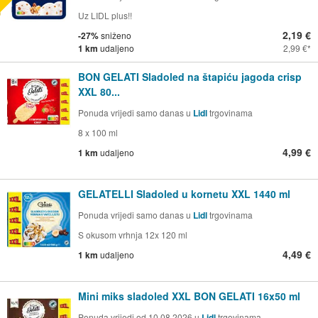
Uz LIDL plus!!
2,19 €
-27%
sniženo
1 km
udaljeno
2,99 €
BON GELATI Sladoled na štapiću jagoda crisp
XXL 80...
Ponuda vrijedi samo danas u
Lidl
trgovinama
8 x 100 ml
4,99 €
1 km
udaljeno
GELATELLI Sladoled u kornetu XXL 1440 ml
Ponuda vrijedi samo danas u
Lidl
trgovinama
S okusom vrhnja 12x 120 ml
4,49 €
1 km
udaljeno
Mini miks sladoled XXL BON GELATI 16x50 ml
Ponuda vrijedi od 10.08.2026 u
Lidl
trgovinama