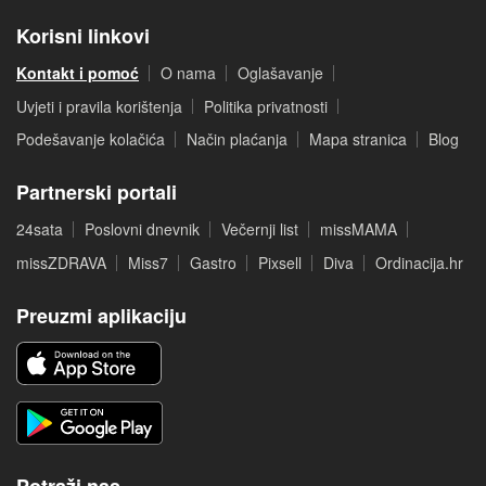
Korisni linkovi
Kontakt i pomoć
O nama
Oglašavanje
Uvjeti i pravila korištenja
Politika privatnosti
Podešavanje kolačića
Način plaćanja
Mapa stranica
Blog
Partnerski portali
24sata
Poslovni dnevnik
Večernji list
missMAMA
missZDRAVA
Miss7
Gastro
Pixsell
Diva
Ordinacija.hr
Preuzmi aplikaciju