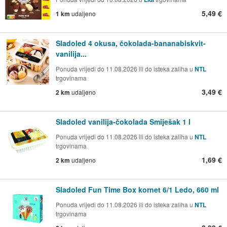
5,49 €
1 km
udaljeno
Sladoled 4 okusa, čokolada-bananabiskvit-
vanilija...
Ponuda vrijedi do 11.08.2026 ili do isteka zaliha u
NTL
trgovinama
3,49 €
2 km
udaljeno
Sladoled vanilija-čokolada Smiješak 1 l
Ponuda vrijedi do 11.08.2026 ili do isteka zaliha u
NTL
trgovinama
1,69 €
2 km
udaljeno
Sladoled Fun Time Box kornet 6/1 Ledo, 660 ml
Ponuda vrijedi do 11.08.2026 ili do isteka zaliha u
NTL
trgovinama