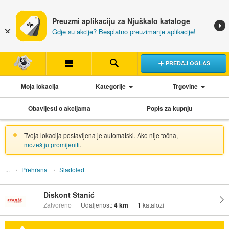
Preuzmi aplikaciju za Njuškalo kataloge
Gdje su akcije? Besplatno preuzimanje aplikacije!
PREDAJ OGLAS
Moja lokacija
Kategorije
Trgovine
Obavijesti o akcijama
Popis za kupnju
Tvoja lokacija postavljena je automatski. Ako nije točna,
možeš ju promijeniti
.
Prehrana
Sladoled
Diskont Stanić
Zatvoreno
Udaljenost:
4 km
1
katalozi