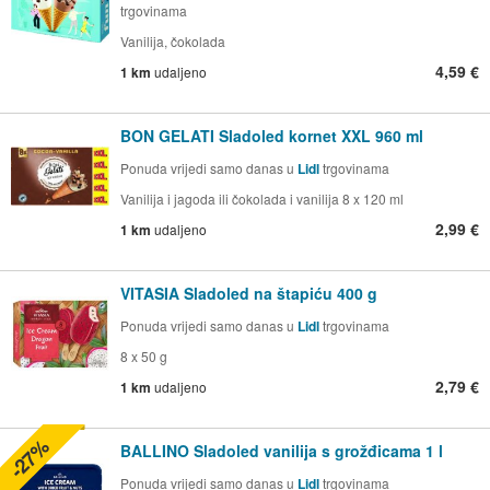
trgovinama
Vanilija, čokolada
4,59 €
1 km
udaljeno
BON GELATI Sladoled kornet XXL 960 ml
Ponuda vrijedi samo danas u
Lidl
trgovinama
Vanilija i jagoda ili čokolada i vanilija 8 x 120 ml
2,99 €
1 km
udaljeno
VITASIA Sladoled na štapiću 400 g
Ponuda vrijedi samo danas u
Lidl
trgovinama
8 x 50 g
2,79 €
1 km
udaljeno
-27%
BALLINO Sladoled vanilija s grožđicama 1 l
Ponuda vrijedi samo danas u
Lidl
trgovinama