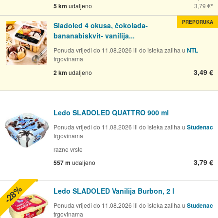
5 km
udaljeno
3,79 €
PREPORUKA
Sladoled 4 okusa, čokolada-
bananabiskvit- vanilija...
Ponuda vrijedi do 11.08.2026 ili do isteka zaliha u
NTL
trgovinama
3,49 €
2 km
udaljeno
Ledo SLADOLED QUATTRO 900 ml
Ponuda vrijedi do 11.08.2026 ili do isteka zaliha u
Studenac
trgovinama
razne vrste
3,79 €
557 m
udaljeno
-28%
Ledo SLADOLED Vanilija Burbon, 2 l
Ponuda vrijedi do 11.08.2026 ili do isteka zaliha u
Studenac
trgovinama