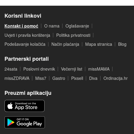
Korisni linkovi
Kontakt i pomoć
O nama
Oglašavanje
Uvjeti i pravila korištenja
Politika privatnosti
Podešavanje kolačića
Način plaćanja
Mapa stranica
Blog
Partnerski portali
24sata
Poslovni dnevnik
Večernji list
missMAMA
missZDRAVA
Miss7
Gastro
Pixsell
Diva
Ordinacija.hr
Preuzmi aplikaciju