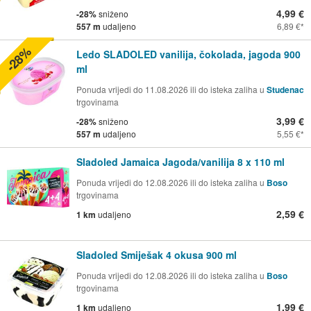
4,99 €
-28%
sniženo
557 m
udaljeno
6,89 €
-28%
Ledo SLADOLED vanilija, čokolada, jagoda 900
ml
Ponuda vrijedi do 11.08.2026 ili do isteka zaliha u
Studenac
trgovinama
3,99 €
-28%
sniženo
557 m
udaljeno
5,55 €
Sladoled Jamaica Jagoda/vanilija 8 x 110 ml
Ponuda vrijedi do 12.08.2026 ili do isteka zaliha u
Boso
trgovinama
2,59 €
1 km
udaljeno
Sladoled Smiješak 4 okusa 900 ml
Ponuda vrijedi do 12.08.2026 ili do isteka zaliha u
Boso
trgovinama
1,99 €
1 km
udaljeno