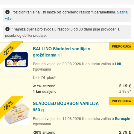
Pozicioniranje na listi može biti određeno različitim parametrima.
Saznaj
više.
* najniža cijena proizvoda u razdoblju od 30 dana prije provođenja
posebnog oblika prodaje.
-27%
PREPORUKA
BALLINO Sladoled vanilija s
grožđicama 1 l
Ponuda vrijedi do 09.08.2026 ili do isteka zaliha u
Lidl
trgovinama
Uz LIDL plus!!
2,19 €
-27%
sniženo
1 km
udaljeno
2,99 €
-26%
PREPORUKA
SLADOLED BOURBON VANILIJA
950 g
Ponuda vrijedi do 11.08.2026 ili do isteka zaliha u
Eurospin
trgovinama
2,79 €
-26%
sniženo