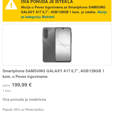
OVA PONUDA JE ISTEKLA
Akcija u Pevex trgovinama za Smartphone SAMSUNG
GALAXY A17 6,7”, 4GB/128GB 1 kom. je istekla.
Akcije
za kategoriju Mobiteli
Smartphone SAMSUNG GALAXY A17 6,7”, 4GB/128GB 1
kom. u Pevex trgovinama
199,99 €
samo
1 kom.
Ova ponuda je neaktivna
Popust -32% uz Pevex karticu