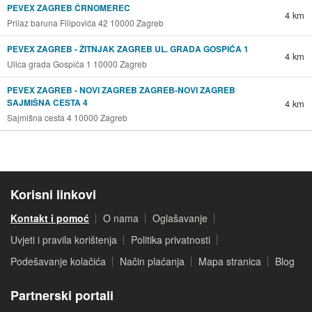
PEVEX ZAGREB ČRNOMEREC
4 km
Prilaz baruna Filipovića 42 10000 Zagreb
PEVEX ZAGREB - ŽITNJAK ZAGREB UL. GRADA GOSPIĆA 1
4 km
Ulica grada Gospića 1 10000 Zagreb
PEVEX ZAGREB - NOVI ZAGREB ZAGREB-NOVI ZAGREB
SAJMIŠNA CESTA 4
4 km
Sajmišna cesta 4 10000 Zagreb
Korisni linkovi
Kontakt i pomoć
O nama
Oglašavanje
Uvjeti i pravila korištenja
Politika privatnosti
Podešavanje kolačića
Način plaćanja
Mapa stranica
Blog
Partnerski portali