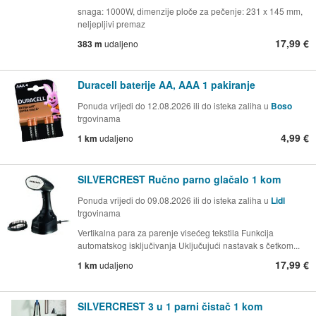
snaga: 1000W, dimenzije ploče za pečenje: 231 x 145 mm,
neljepljivi premaz
17,99 €
383 m
udaljeno
Duracell baterije AA, AAA 1 pakiranje
Ponuda vrijedi do 12.08.2026 ili do isteka zaliha u
Boso
trgovinama
4,99 €
1 km
udaljeno
SILVERCREST Ručno parno glačalo 1 kom
Ponuda vrijedi do 09.08.2026 ili do isteka zaliha u
Lidl
trgovinama
Vertikalna para za parenje visećeg tekstila Funkcija
automatskog isključivanja Uključujući nastavak s četkom...
17,99 €
1 km
udaljeno
SILVERCREST 3 u 1 parni čistač 1 kom