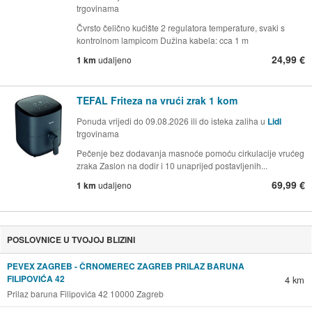
trgovinama
Čvrsto čelično kućište 2 regulatora temperature, svaki s
kontrolnom lampicom Dužina kabela: cca 1 m
24,99 €
1 km
udaljeno
TEFAL Friteza na vrući zrak 1 kom
Ponuda vrijedi do 09.08.2026 ili do isteka zaliha u
Lidl
trgovinama
Pečenje bez dodavanja masnoće pomoću cirkulacije vrućeg
zraka Zaslon na dodir i 10 unaprijed postavljenih...
69,99 €
1 km
udaljeno
POSLOVNICE U TVOJOJ BLIZINI
PEVEX ZAGREB - ČRNOMEREC ZAGREB PRILAZ BARUNA
FILIPOVIĆA 42
4 km
Prilaz baruna Filipovića 42 10000 Zagreb