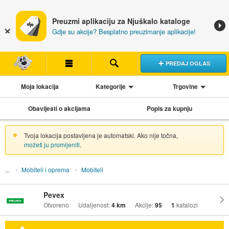
Preuzmi aplikaciju za Njuškalo kataloge
Gdje su akcije? Besplatno preuzimanje aplikacije!
PREDAJ OGLAS
Moja lokacija
Kategorije
Trgovine
Obavijesti o akcijama
Popis za kupnju
Tvoja lokacija postavljena je automatski. Ako nije točna,
možeš ju promijeniti
.
Mobiteli i oprema
Mobiteli
Pevex
Otvoreno
Udaljenost:
4 km
Akcije:
95
1
katalozi