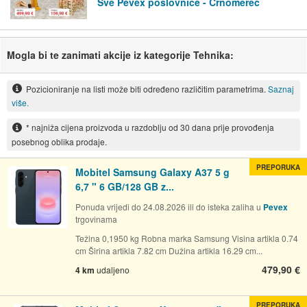
Sve Pevex poslovnice - Črnomerec
Mogla bi te zanimati akcije iz kategorije Tehnika:
Pozicioniranje na listi može biti određeno različitim parametrima.
Saznaj
više.
* najniža cijena proizvoda u razdoblju od 30 dana prije provođenja
posebnog oblika prodaje.
PREPORUKA
Mobitel Samsung Galaxy A37 5 g
6,7 " 6 GB/128 GB z...
Ponuda vrijedi do 24.08.2026 ili do isteka zaliha u
Pevex
trgovinama
Težina 0,1950 kg Robna marka Samsung Visina artikla 0.74
cm Širina artikla 7.82 cm Dužina artikla 16.29 cm...
479,90 €
4 km
udaljeno
PREPORUKA