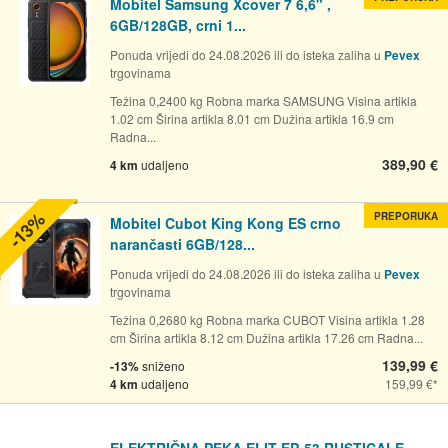
Mobitel Samsung Xcover 7 6,6" ,
6GB/128GB, crni 1...
Ponuda vrijedi do 24.08.2026 ili do isteka zaliha u
Pevex
trgovinama
Težina 0,2400 kg Robna marka SAMSUNG Visina artikla
1.02 cm Širina artikla 8.01 cm Dužina artikla 16.9 cm
Radna...
389,90 €
4 km
udaljeno
-13%
PREPORUKA
Mobitel Cubot King Kong ES crno
narančasti 6GB/128...
Ponuda vrijedi do 24.08.2026 ili do isteka zaliha u
Pevex
trgovinama
Težina 0,2680 kg Robna marka CUBOT Visina artikla 1.28
cm Širina artikla 8.12 cm Dužina artikla 17.26 cm Radna...
139,99 €
-13%
sniženo
4 km
udaljeno
159,99 €
ELEKTRIČNA PEKA ELIT EP-53 RUSTICALE