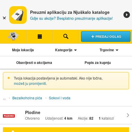
Preuzmi aplikaciju za Njuškalo kataloge
Gdje su akcije? Besplatno preuzimanje aplikacije!
PREDAJ OGLAS
Moja lokacija
Kategorije
Trgovine
Obavijesti o akcijama
Popis za kupnju
Tvoja lokacija postavljena je automatski. Ako nije točna,
možeš ju promijeniti
.
Bezalkoholna pića
Sokovi i voda
Plodine
Otvoreno
Udaljenost:
4 km
Akcije:
82
1
katalozi