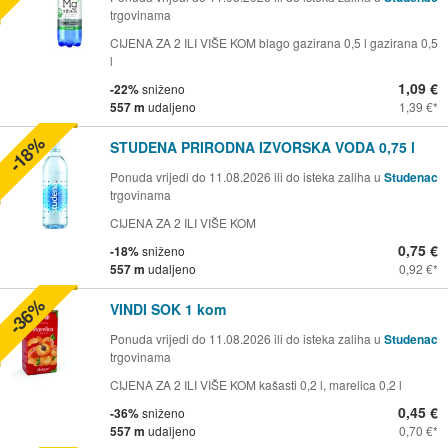
trgovinama
CIJENA ZA 2 ILI VIŠE KOM blago gazirana 0,5 l gazirana 0,5
l
1,09 €
-22%
sniženo
557 m
udaljeno
1,39 €
-18%
STUDENA PRIRODNA IZVORSKA VODA 0,75 l
Ponuda vrijedi do 11.08.2026 ili do isteka zaliha u
Studenac
trgovinama
CIJENA ZA 2 ILI VIŠE KOM
0,75 €
-18%
sniženo
557 m
udaljeno
0,92 €
-36%
VINDI SOK 1 kom
Ponuda vrijedi do 11.08.2026 ili do isteka zaliha u
Studenac
trgovinama
CIJENA ZA 2 ILI VIŠE KOM kašasti 0,2 l, marelica 0,2 l
0,45 €
-36%
sniženo
557 m
udaljeno
0,70 €