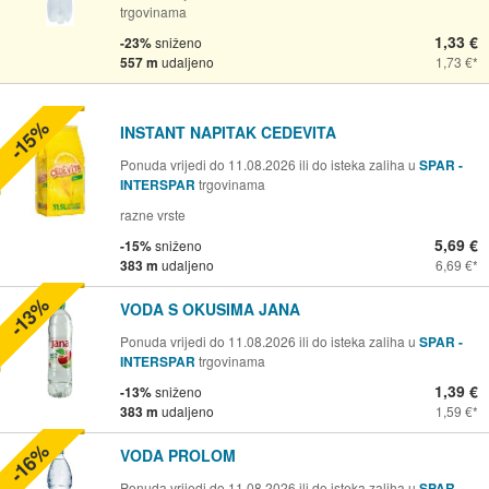
trgovinama
1,33 €
-23%
sniženo
557 m
udaljeno
1,73 €
-15%
INSTANT NAPITAK CEDEVITA
Ponuda vrijedi do 11.08.2026 ili do isteka zaliha u
SPAR -
INTERSPAR
trgovinama
razne vrste
5,69 €
-15%
sniženo
383 m
udaljeno
6,69 €
-13%
VODA S OKUSIMA JANA
Ponuda vrijedi do 11.08.2026 ili do isteka zaliha u
SPAR -
INTERSPAR
trgovinama
1,39 €
-13%
sniženo
383 m
udaljeno
1,59 €
-16%
VODA PROLOM
Ponuda vrijedi do 11.08.2026 ili do isteka zaliha u
SPAR -