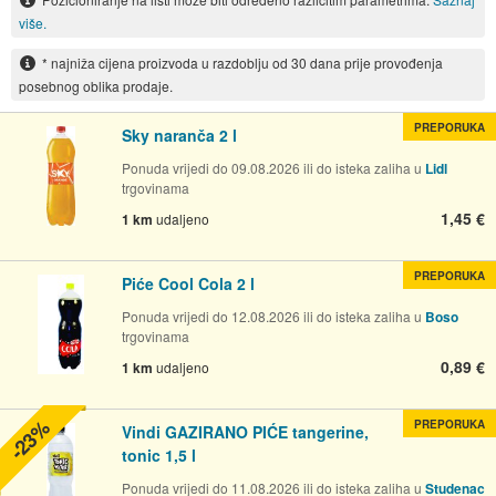
više.
* najniža cijena proizvoda u razdoblju od 30 dana prije provođenja
posebnog oblika prodaje.
PREPORUKA
Sky naranča 2 l
Ponuda vrijedi do 09.08.2026 ili do isteka zaliha u
Lidl
trgovinama
1,45 €
1 km
udaljeno
PREPORUKA
Piće Cool Cola 2 l
Ponuda vrijedi do 12.08.2026 ili do isteka zaliha u
Boso
trgovinama
0,89 €
1 km
udaljeno
-23%
PREPORUKA
Vindi GAZIRANO PIĆE tangerine,
tonic 1,5 l
Ponuda vrijedi do 11.08.2026 ili do isteka zaliha u
Studenac