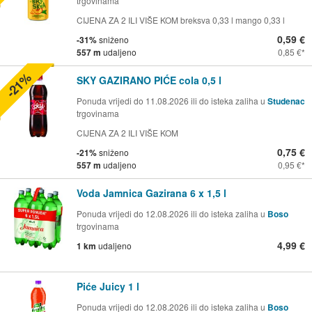
trgovinama
CIJENA ZA 2 ILI VIŠE KOM breksva 0,33 l mango 0,33 l
0,59 €
-31%
sniženo
557 m
udaljeno
0,85 €
-21%
SKY GAZIRANO PIĆE cola 0,5 l
Ponuda vrijedi do 11.08.2026 ili do isteka zaliha u
Studenac
trgovinama
CIJENA ZA 2 ILI VIŠE KOM
0,75 €
-21%
sniženo
557 m
udaljeno
0,95 €
Voda Jamnica Gazirana 6 x 1,5 l
Ponuda vrijedi do 12.08.2026 ili do isteka zaliha u
Boso
trgovinama
4,99 €
1 km
udaljeno
Piće Juicy 1 l
Ponuda vrijedi do 12.08.2026 ili do isteka zaliha u
Boso