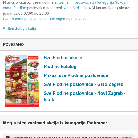
Njuškalo katalozi trenutno ima
sniženje 44 proizvoda za kategoriju Sokovi i
voda
.
Plodine
poslovnica na adresi
Karla Metikoša 4
(4 km udaljeno) otvorena
je danas od
07:00
do
22:00
Sve Plodine poslovnice i radno vrijeme poslovnica.
Sve Juicy akcije
POVEZANO
Sve Plodine akcije
Plodine katalog
Prikaži sve Plodine poslovnice
Sve Plodine poslovnice - Grad Zagreb
Sve Plodine poslovnice - Novi Zagreb -
istok
Mogla bi te zanimati akcije iz kategorije Prehrana:
Pozicioniranje na listi može biti određeno različitim parametrima.
Saznaj