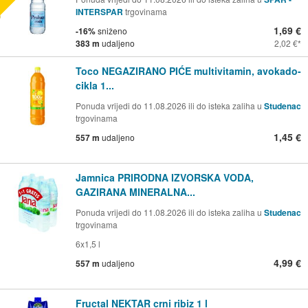
INTERSPAR
trgovinama
1,69 €
-16%
sniženo
383 m
udaljeno
2,02 €
Toco NEGAZIRANO PIĆE multivitamin, avokado-
cikla 1...
Ponuda vrijedi do 11.08.2026 ili do isteka zaliha u
Studenac
trgovinama
1,45 €
557 m
udaljeno
Jamnica PRIRODNA IZVORSKA VODA,
GAZIRANA MINERALNA...
Ponuda vrijedi do 11.08.2026 ili do isteka zaliha u
Studenac
trgovinama
6x1,5 l
4,99 €
557 m
udaljeno
Fructal NEKTAR crni ribiz 1 l