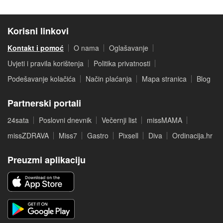
Korisni linkovi
Kontakt i pomoć
O nama
Oglašavanje
Uvjeti i pravila korištenja
Politika privatnosti
Podešavanje kolačića
Način plaćanja
Mapa stranica
Blog
Partnerski portali
24sata
Poslovni dnevnik
Večernji list
missMAMA
missZDRAVA
Miss7
Gastro
Pixsell
Diva
Ordinacija.hr
Preuzmi aplikaciju