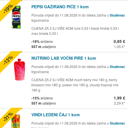
-19%
PEPSI GAZIRANO PIĆE 1 kom
Ponuda vrijedi do 11.08.2026 ili do isteka zaliha u
Studenac
trgovinama
CIJENA ZA 2 ILI VIŠE KOM cola 0,33 l black limeta 0,33 l
max limeta 0,33 l
0,85 €
-19%
sniženo
557 m
udaljeno
1,05 €
-13%
NUTRINO LAB VOĆNI PIRE 1 kom
Ponuda vrijedi do 11.08.2026 ili do isteka zaliha u
Studenac
trgovinama
CIJENA ZA 2 ILI VIŠE KOM much berry mix 180 g, berry
blossom mix 180 g, power mix 180 g, cloudy tropical mix
180 g
1,99 €
-13%
sniženo
557 m
udaljeno
2,29 €
-31%
VINDI LEDENI ČAJ 1 kom
Ponuda vrijedi do 11.08.2026 ili do isteka zaliha u
Studenac