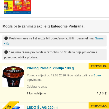
Mogla bi te zanimati akcije iz kategorije Prehrana:
Pozicioniranje na listi može biti određeno različitim parametrima.
Saznaj
više.
* najniža cijena proizvoda u razdoblju od 30 dana prije provođenja
posebnog oblika prodaje.
PREPORUKA
Puding Protein Vindija 180 g
Ponuda vrijedi do 12.08.2026 ili do isteka zaliha u
Boso
trgovinama
Odabrane vrste
1,10 €
1 km
udaljeno
PREPORUKA
LEDO ŠLAG 220 ml