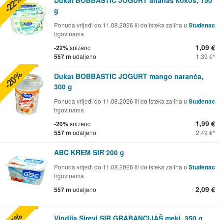
-22%
Dukat BOBBASTIC JOGURT ananas kokos, 150
g
Ponuda vrijedi do 11.08.2026 ili do isteka zaliha u
Studenac
trgovinama
1,09 €
-22%
sniženo
557 m
udaljeno
1,39 €
-20%
Dukat BOBBASTIC JOGURT mango naranča,
300 g
Ponuda vrijedi do 11.08.2026 ili do isteka zaliha u
Studenac
trgovinama
1,99 €
-20%
sniženo
557 m
udaljeno
2,49 €
ABC KREM SIR 200 g
Ponuda vrijedi do 11.08.2026 ili do isteka zaliha u
Studenac
trgovinama
2,09 €
557 m
udaljeno
Vindija Sirevi SIR GRABANCIJAŠ meki, 350 g