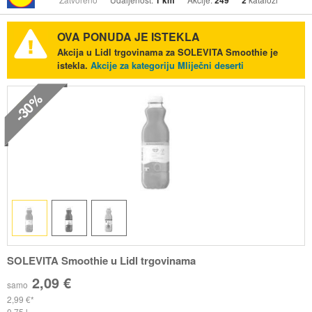
1 km
249
2
OVA PONUDA JE ISTEKLA
Akcija u Lidl trgovinama za SOLEVITA Smoothie je
istekla.
Akcije za kategoriju Mliječni deserti
-30%
SOLEVITA Smoothie u Lidl trgovinama
2,09 €
samo
2,99 €
0,75 l