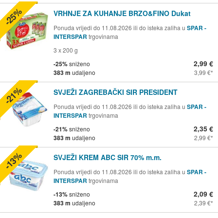
-25%
VRHNJE ZA KUHANJE BRZO&FINO Dukat
Ponuda vrijedi do 11.08.2026 ili do isteka zaliha u
SPAR -
INTERSPAR
trgovinama
3 x 200 g
2,99 €
-25%
sniženo
383 m
udaljeno
3,99 €
-21%
SVJEŽI ZAGREBAČKI SIR PRESIDENT
Ponuda vrijedi do 11.08.2026 ili do isteka zaliha u
SPAR -
INTERSPAR
trgovinama
2,35 €
-21%
sniženo
383 m
udaljeno
2,99 €
-13%
SVJEŽI KREM ABC SIR 70% m.m.
Ponuda vrijedi do 11.08.2026 ili do isteka zaliha u
SPAR -
INTERSPAR
trgovinama
2,09 €
-13%
sniženo
383 m
udaljeno
2,39 €