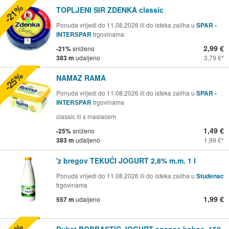
-21%
TOPLJENI SIR ZDENKA classic
Ponuda vrijedi do 11.08.2026 ili do isteka zaliha u
SPAR -
INTERSPAR
trgovinama
2,99 €
-21%
sniženo
383 m
udaljeno
3,79 €
-25%
NAMAZ RAMA
Ponuda vrijedi do 11.08.2026 ili do isteka zaliha u
SPAR -
INTERSPAR
trgovinama
classic ili s maslacem
1,49 €
-25%
sniženo
383 m
udaljeno
1,99 €
'z bregov TEKUĆI JOGURT 2,8% m.m. 1 l
Ponuda vrijedi do 11.08.2026 ili do isteka zaliha u
Studenac
trgovinama
1,99 €
557 m
udaljeno