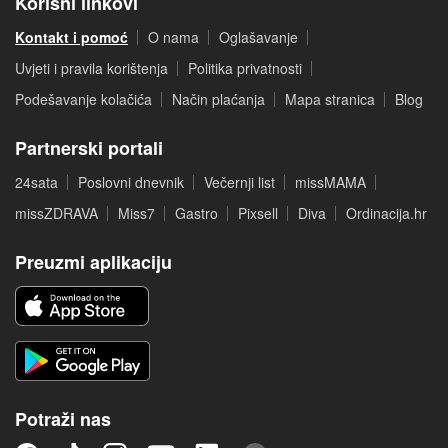
Korisni linkovi
Kontakt i pomoć
O nama
Oglašavanje
Uvjeti i pravila korištenja
Politika privatnosti
Podešavanje kolačića
Način plaćanja
Mapa stranica
Blog
Partnerski portali
24sata
Poslovni dnevnik
Večernji list
missMAMA
missZDRAVA
Miss7
Gastro
Pixsell
Diva
Ordinacija.hr
Preuzmi aplikaciju
Potraži nas