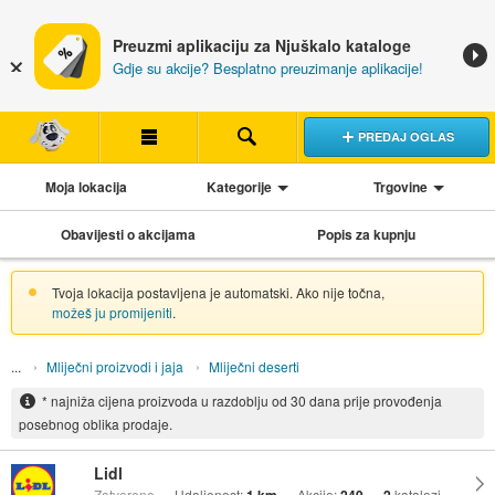
Preuzmi aplikaciju za Njuškalo kataloge
Gdje su akcije? Besplatno preuzimanje aplikacije!
PREDAJ OGLAS
Moja lokacija
Kategorije
Trgovine
Obavijesti o akcijama
Popis za kupnju
Tvoja lokacija postavljena je automatski. Ako nije točna,
možeš ju promijeniti
.
Mliječni proizvodi i jaja
Mliječni deserti
* najniža cijena proizvoda u razdoblju od 30 dana prije provođenja
posebnog oblika prodaje.
Lidl
Zatvoreno
Udaljenost:
Akcije:
katalozi