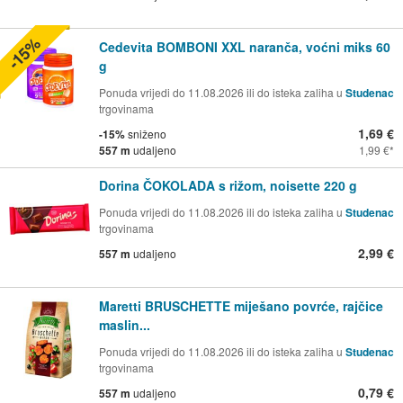
-15%
Cedevita BOMBONI XXL naranča, voćni miks 60
g
Ponuda vrijedi do 11.08.2026 ili do isteka zaliha u
Studenac
trgovinama
1,69 €
-15%
sniženo
557 m
udaljeno
1,99 €
Dorina ČOKOLADA s rižom, noisette 220 g
Ponuda vrijedi do 11.08.2026 ili do isteka zaliha u
Studenac
trgovinama
2,99 €
557 m
udaljeno
Maretti BRUSCHETTE miješano povrće, rajčice
maslin...
Ponuda vrijedi do 11.08.2026 ili do isteka zaliha u
Studenac
trgovinama
0,79 €
557 m
udaljeno