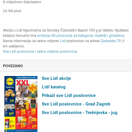
S mliječnom čokoladom
Uz lidl plus!
Akcija u Lidl trgovinama za Sondey Čokoladni štapići 150 g je istekla. Njuškalo
katalozi trenutno ima
sniženje 93 proizvoda za kategoriju Slatkiši i grickalice
.
Nema informacije za radno vrijeme
Lidl
poslovnice na adresi
Zadarska 79
(1
km udaljeno).
Sve Lidl poslovnice i radno vrijeme poslovnica.
POVEZANO
Sve Lidl akcije
Lidl katalog
Prikaži sve Lidl poslovnice
Sve Lidl poslovnice - Grad Zagreb
Sve Lidl poslovnice - Trešnjevka - jug