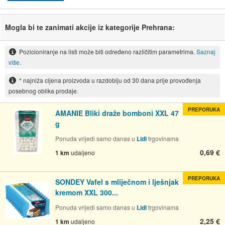
Mogla bi te zanimati akcije iz kategorije Prehrana:
Pozicioniranje na listi može biti određeno različitim parametrima.
Saznaj
više.
* najniža cijena proizvoda u razdoblju od 30 dana prije provođenja
posebnog oblika prodaje.
PREPORUKA
AMANIE Bliki draže bomboni XXL 47
g
Ponuda vrijedi samo danas u
Lidl
trgovinama
0,69 €
1 km
udaljeno
PREPORUKA
SONDEY Vafel s mliječnom i lješnjak
kremom XXL 300...
Ponuda vrijedi samo danas u
Lidl
trgovinama
2,25 €
1 km
udaljeno