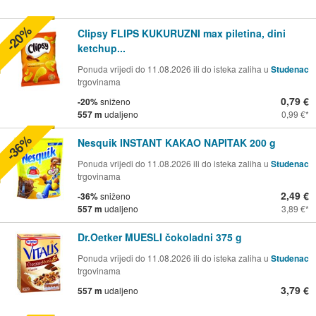
-20%
Clipsy FLIPS KUKURUZNI max piletina, dini
ketchup...
Ponuda vrijedi do 11.08.2026 ili do isteka zaliha u
Studenac
trgovinama
0,79 €
-20%
sniženo
557 m
udaljeno
0,99 €
-36%
Nesquik INSTANT KAKAO NAPITAK 200 g
Ponuda vrijedi do 11.08.2026 ili do isteka zaliha u
Studenac
trgovinama
2,49 €
-36%
sniženo
557 m
udaljeno
3,89 €
Dr.Oetker MUESLI čokoladni 375 g
Ponuda vrijedi do 11.08.2026 ili do isteka zaliha u
Studenac
trgovinama
3,79 €
557 m
udaljeno