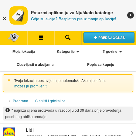
Preuzmi aplikaciju za Njuškalo kataloge
Gdje su akcije? Besplatno preuzimanje aplikacije!
PREDAJ OGLAS
Moja lokacija
Kategorije
Trgovine
Obavijesti o akcijama
Popis za kupnju
Tvoja lokacija postavljena je automatski. Ako nije točna,
možeš ju promijeniti
.
Prehrana
Slatkiši i grickalice
* najniža cijena proizvoda u razdoblju od 30 dana prije provođenja
posebnog oblika prodaje.
Lidl
Zatvoreno
Udaljenost:
Akcije:
katalozi