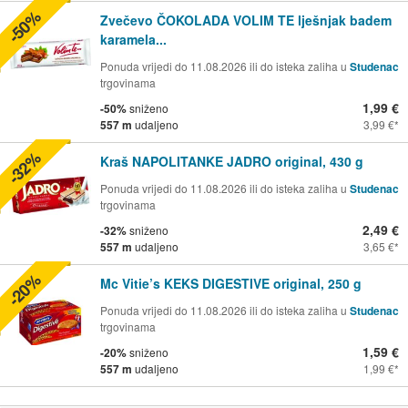
-50%
Zvečevo ČOKOLADA VOLIM TE lješnjak badem
karamela...
Ponuda vrijedi do 11.08.2026 ili do isteka zaliha u
Studenac
trgovinama
1,99 €
-50%
sniženo
557 m
udaljeno
3,99 €
-32%
Kraš NAPOLITANKE JADRO original, 430 g
Ponuda vrijedi do 11.08.2026 ili do isteka zaliha u
Studenac
trgovinama
2,49 €
-32%
sniženo
557 m
udaljeno
3,65 €
-20%
Mc Vitie’s KEKS DIGESTIVE original, 250 g
Ponuda vrijedi do 11.08.2026 ili do isteka zaliha u
Studenac
trgovinama
1,59 €
-20%
sniženo
557 m
udaljeno
1,99 €