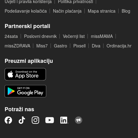
Uvjeti i pravila korištenja
Politika privatnosti
Podešavanje kolačića
Način plaćanja
Mapa stranica
Blog
Partnerski portali
24sata
Poslovni dnevnik
Večernji list
missMAMA
missZDRAVA
Miss7
Gastro
Pixsell
Diva
Ordinacija.hr
Preuzmi aplikaciju
Potraži nas