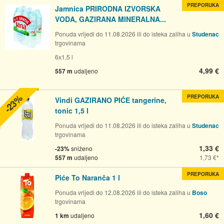
PREPORUKA
Jamnica PRIRODNA IZVORSKA
VODA, GAZIRANA MINERALNA...
Ponuda vrijedi do 11.08.2026 ili do isteka zaliha u
Studenac
trgovinama
6x1,5 l
4,99 €
557 m
udaljeno
-23%
PREPORUKA
Vindi GAZIRANO PIĆE tangerine,
tonic 1,5 l
Ponuda vrijedi do 11.08.2026 ili do isteka zaliha u
Studenac
trgovinama
1,33 €
-23%
sniženo
557 m
udaljeno
1,73 €
PREPORUKA
Piće To Naranča 1 l
Ponuda vrijedi do 12.08.2026 ili do isteka zaliha u
Boso
trgovinama
1,60 €
1 km
udaljeno