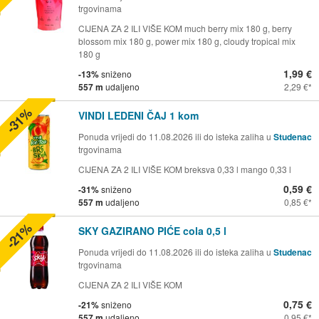
trgovinama
CIJENA ZA 2 ILI VIŠE KOM much berry mix 180 g, berry
blossom mix 180 g, power mix 180 g, cloudy tropical mix
180 g
1,99 €
-13%
sniženo
557 m
udaljeno
2,29 €
-31%
VINDI LEDENI ČAJ 1 kom
Ponuda vrijedi do 11.08.2026 ili do isteka zaliha u
Studenac
trgovinama
CIJENA ZA 2 ILI VIŠE KOM breksva 0,33 l mango 0,33 l
0,59 €
-31%
sniženo
557 m
udaljeno
0,85 €
-21%
SKY GAZIRANO PIĆE cola 0,5 l
Ponuda vrijedi do 11.08.2026 ili do isteka zaliha u
Studenac
trgovinama
CIJENA ZA 2 ILI VIŠE KOM
0,75 €
-21%
sniženo
557 m
udaljeno
0,95 €