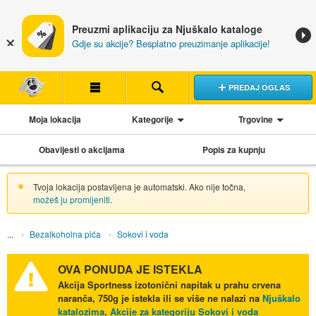
Preuzmi aplikaciju za Njuškalo kataloge
Gdje su akcije? Besplatno preuzimanje aplikacije!
PREDAJ OGLAS
Moja lokacija
Kategorije
Trgovine
Obavijesti o akcijama
Popis za kupnju
Tvoja lokacija postavljena je automatski. Ako nije točna,
možeš ju promijeniti
.
Bezalkoholna pića
Sokovi i voda
OVA PONUDA JE ISTEKLA
Akcija
Sportness izotonični napitak u prahu crvena
naranča, 750g
je istekla ili se više ne nalazi na
Njuškalo
katalozima
.
Akcije za kategoriju Sokovi i voda