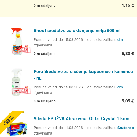
1,15 €
0 m
udaljeno
Shout sredstvo za uklanjanje mrlja 500 ml
Ponuda vrijedi do 15.08.2026 ili do isteka zaliha u
dm
trgovinama
5,30 €
0 m
udaljeno
Pero Sredstvo za čišćenje kupaonice i kamenca
- m...
Ponuda vrijedi do 15.08.2026 ili do isteka zaliha u
dm
trgovinama
5,05 €
0 m
udaljeno
-39%
Vileda SPUŽVA Abrazivna, Glitzi Crystal 1 kom
Ponuda vrijedi do 11.08.2026 ili do isteka zaliha u
Studenac
trgovinama