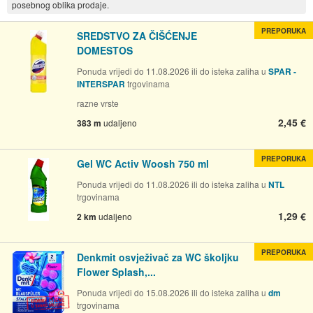
posebnog oblika prodaje.
PREPORUKA
SREDSTVO ZA ČIŠĆENJE
DOMESTOS
Ponuda vrijedi do 11.08.2026 ili do isteka zaliha u
SPAR -
INTERSPAR
trgovinama
razne vrste
2,45 €
383 m
udaljeno
PREPORUKA
Gel WC Activ Woosh 750 ml
Ponuda vrijedi do 11.08.2026 ili do isteka zaliha u
NTL
trgovinama
1,29 €
2 km
udaljeno
PREPORUKA
Denkmit osvježivač za WC školjku
Flower Splash,...
Ponuda vrijedi do 15.08.2026 ili do isteka zaliha u
dm
trgovinama