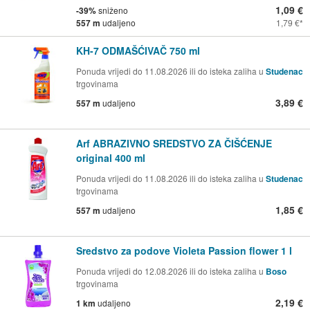
1,09 €
-39%
sniženo
557 m
udaljeno
1,79 €
KH-7 ODMAŠĆIVAČ 750 ml
Ponuda vrijedi do 11.08.2026 ili do isteka zaliha u
Studenac
trgovinama
3,89 €
557 m
udaljeno
Arf ABRAZIVNO SREDSTVO ZA ČIŠĆENJE
original 400 ml
Ponuda vrijedi do 11.08.2026 ili do isteka zaliha u
Studenac
trgovinama
1,85 €
557 m
udaljeno
Sredstvo za podove Violeta Passion flower 1 l
Ponuda vrijedi do 12.08.2026 ili do isteka zaliha u
Boso
trgovinama
2,19 €
1 km
udaljeno