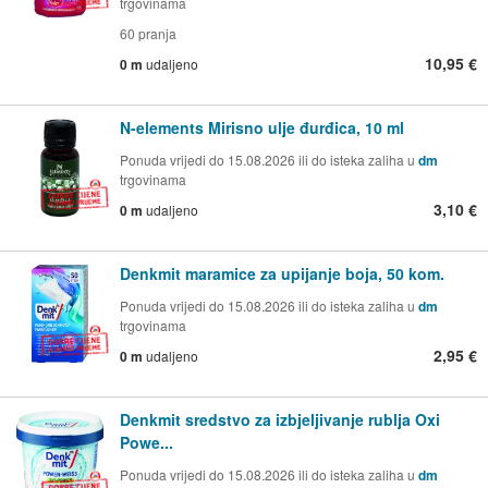
trgovinama
60 pranja
10,95 €
0 m
udaljeno
N-elements Mirisno ulje đurđica, 10 ml
Ponuda vrijedi do 15.08.2026 ili do isteka zaliha u
dm
trgovinama
3,10 €
0 m
udaljeno
Denkmit maramice za upijanje boja, 50 kom.
Ponuda vrijedi do 15.08.2026 ili do isteka zaliha u
dm
trgovinama
2,95 €
0 m
udaljeno
Denkmit sredstvo za izbjeljivanje rublja Oxi
Powe...
Ponuda vrijedi do 15.08.2026 ili do isteka zaliha u
dm