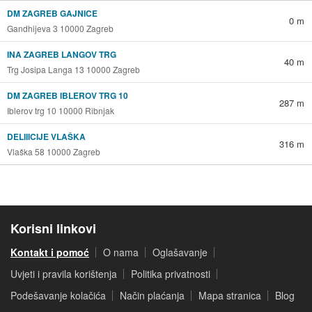
DM ZAGREB GAJNICE
0 m
Gandhijeva 3 10000 Zagreb
INA ZAGREB LANGOV TRG
40 m
Trg Josipa Langa 13 10000 Zagreb
DM ZAGREB IBLEROV TRG 10
287 m
Iblerov trg 10 10000 Ribnjak
DELIIICIJE VLAŠKA
316 m
Vlaška 58 10000 Zagreb
Korisni linkovi
Kontakt i pomoć
O nama
Oglašavanje
Uvjeti i pravila korištenja
Politika privatnosti
Podešavanje kolačića
Način plaćanja
Mapa stranica
Blog