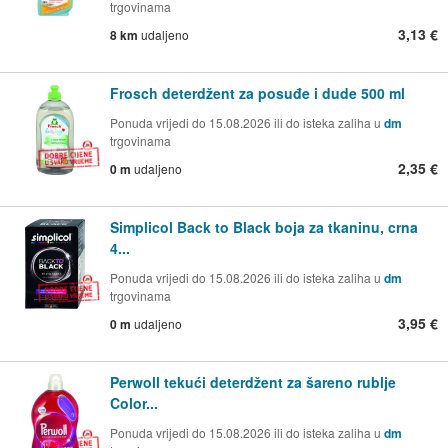
trgovinama
3,13 €
8 km
udaljeno
Frosch deterdžent za posuđe i dude 500 ml
Ponuda vrijedi do 15.08.2026 ili do isteka zaliha u
dm
trgovinama
2,35 €
0 m
udaljeno
Simplicol Back to Black boja za tkaninu, crna
4...
Ponuda vrijedi do 15.08.2026 ili do isteka zaliha u
dm
trgovinama
3,95 €
0 m
udaljeno
Perwoll tekući deterdžent za šareno rublje
Color...
Ponuda vrijedi do 15.08.2026 ili do isteka zaliha u
dm