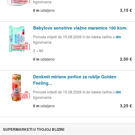
trgovinama
3,15 €
0 m
udaljeno
Babylove sensitive vlažne maramice 160 kom.
Ponuda vrijedi do 15.08.2026 ili do isteka zaliha u
dm
trgovinama
2 × 80
2,50 €
0 m
udaljeno
Denkmit mirisne perlice za rublje Golden
Feeling...
Ponuda vrijedi do 15.08.2026 ili do isteka zaliha u
dm
trgovinama
3,25 €
0 m
udaljeno
SUPERMARKETI U TVOJOJ BLIZINI