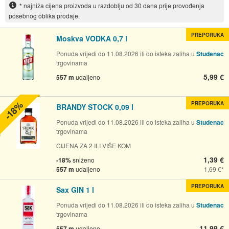
* najniža cijena proizvoda u razdoblju od 30 dana prije provođenja
posebnog oblika prodaje.
PREPORUKA
Moskva VODKA 0,7 l
Ponuda vrijedi do 11.08.2026 ili do isteka zaliha u
Studenac
trgovinama
5,99 €
557 m
udaljeno
-18%
PREPORUKA
BRANDY STOCK 0,09 l
Ponuda vrijedi do 11.08.2026 ili do isteka zaliha u
Studenac
trgovinama
CIJENA ZA 2 ILI VIŠE KOM
1,39 €
-18%
sniženo
557 m
udaljeno
1,69 €
PREPORUKA
Sax GIN 1 l
Ponuda vrijedi do 11.08.2026 ili do isteka zaliha u
Studenac
trgovinama
11,99 €
557 m
udaljeno