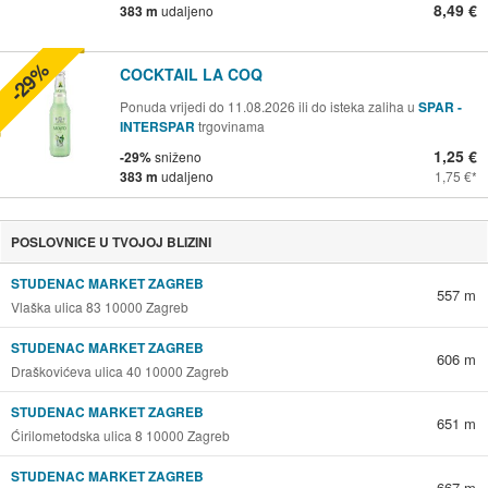
8,49 €
383 m
udaljeno
-29%
COCKTAIL LA COQ
Ponuda vrijedi do 11.08.2026 ili do isteka zaliha u
SPAR -
INTERSPAR
trgovinama
1,25 €
-29%
sniženo
383 m
udaljeno
1,75 €
POSLOVNICE U TVOJOJ BLIZINI
STUDENAC MARKET ZAGREB
557 m
Vlaška ulica 83 10000 Zagreb
STUDENAC MARKET ZAGREB
606 m
Draškovićeva ulica 40 10000 Zagreb
STUDENAC MARKET ZAGREB
651 m
Ćirilometodska ulica 8 10000 Zagreb
STUDENAC MARKET ZAGREB
667 m