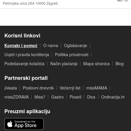
Petrinjska ulica 26A 10000 Zagreb
Korisni linkovi
Kontakt i pomoć
O nama
Oglašavanje
Uvjeti i pravila korištenja
Politika privatnosti
Podešavanje kolačića
Način plaćanja
Mapa stranica
Blog
Partnerski portali
24sata
Poslovni dnevnik
Večernji list
missMAMA
missZDRAVA
Miss7
Gastro
Pixsell
Diva
Ordinacija.hr
Preuzmi aplikaciju