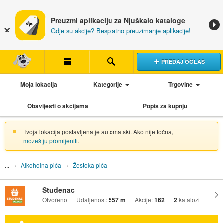
Preuzmi aplikaciju za Njuškalo kataloge
Gdje su akcije? Besplatno preuzimanje aplikacije!
PREDAJ OGLAS
Moja lokacija
Kategorije
Trgovine
Obavijesti o akcijama
Popis za kupnju
Tvoja lokacija postavljena je automatski. Ako nije točna,
možeš ju promijeniti
.
Alkoholna pića
Žestoka pića
Studenac
Otvoreno
Udaljenost:
557 m
Akcije:
162
2
katalozi