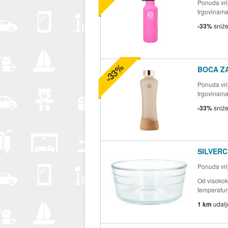
Ponuda vrij
trgovinam
-33%
sniž
-33%
BOCA Z
Ponuda vrij
trgovinam
-33%
sniž
SILVERC
Ponuda vrij
Od visokok
temperatu
1 km
udal