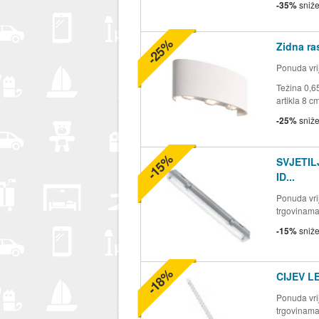
-35%
sniž
-25%
Zidna ra
Ponuda vrij
Težina 0,6
artikla 8 c
-25%
sniž
-15%
SVJETIL
ID...
Ponuda vrij
trgovinam
-15%
sniž
-18%
CIJEV L
Ponuda vrij
trgovinam