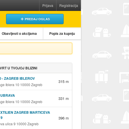
Prijava
Registracija
PREDAJ OGLAS
Obavijesti o akcijama
Popis za kupnju
 VRT U TVOJOJ BLIZINI
 - ZAGREB IBLEROV
315 m
age Iblera 10 10000 Zagreb
DUBRAVA
331 m
age Iblera 10 10000 Zagreb
EXTILIEN ZAGREB MARTICEVA
 9
396 m
eva ulica 9 10000 Zagreb