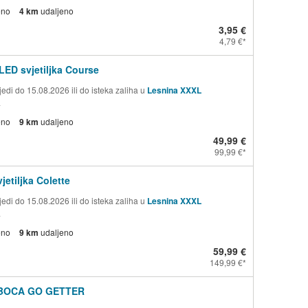
eno
4 km
udaljeno
3,95 €
4,79 €
LED svjetiljka Course
edi do 15.08.2026 ili do isteka zaliha u
Lesnina XXXL
a
eno
9 km
udaljeno
49,99 €
99,99 €
jetiljka Colette
edi do 15.08.2026 ili do isteka zaliha u
Lesnina XXXL
a
eno
9 km
udaljeno
59,99 €
149,99 €
BOCA GO GETTER