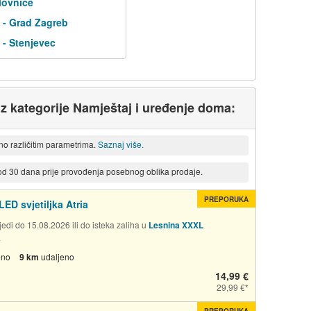
lovnice
 - Grad Zagreb
- Stenjevec
 iz kategorije Namještaj i uređenje doma:
eno različitim parametrima.
Saznaj više.
 od 30 dana prije provođenja posebnog oblika prodaje.
PREPORUKA
LED svjetiljka Atria
edi do 15.08.2026 ili do isteka zaliha u
Lesnina XXXL
a
eno
9 km
udaljeno
14,99 €
29,99 €
PREPORUKA