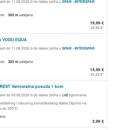
edi do 11.08.2026 ili do isteka zaliha u
SPAR - INTERSPAR
a
eno
383 m
udaljeno
19,99 €
29,99 €
A VODU EQUA
edi do 11.08.2026 ili do isteka zaliha u
SPAR - INTERSPAR
a
eno
383 m
udaljeno
14,99 €
22,29 €
REST Vatrostalna posuda 1 kom
edi do 09.08.2026 ili do isteka zaliha u
Lidl
trgovinama
valitetnog i robusnog borosilikatskog stakla Otporno na
ru do 300°C
jeno
3,99 €