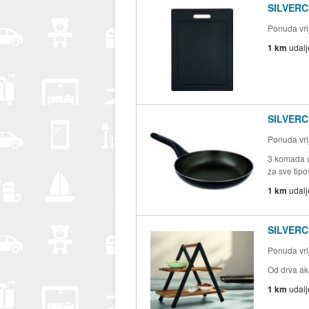
SILVERC
Ponuda vrij
1 km
udal
SILVERCR
Ponuda vrij
3 komada u
za sve tipo
1 km
udal
SILVERC
Ponuda vrij
Od drva ak
1 km
udal