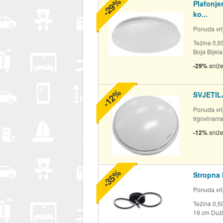
-29%
Plafonjer
ko...
Ponuda vrij
Težina 0,6
Boja Bijel
-29%
sniž
-12%
SVJETIL
Ponuda vrij
trgovinam
-12%
sniž
-35%
Stropna 
Ponuda vrij
Težina 0,5
19 cm Duži