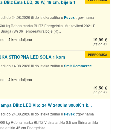
a Blitz Ema LED, 36 W, 49 cm, bijela 1
edi do 24.08.2026 ili do isteka zaliha u
Pevex
trgovinama
500 kg Robna marka BLITZ Energetska učinkovitost 2021 F
a Snaga (W) 36 Temperatura boje (K)...
19,99 €
eno
4 km
udaljeno
27,99 €
PREPORUKA
JKA STROPNA LED SOLA 1 kom
edi do 14.08.2026 ili do isteka zaliha u
Smit Commerce
a
eno
4 km
udaljeno
19,50 €
22,09 €
lampa Blitz LED Vito 24 W 2400lm 3000K 1 k...
edi do 24.08.2026 ili do isteka zaliha u
Pevex
trgovinama
000 kg Robna marka BLITZ Visina artikla 8.5 cm Širina artikla
na artikla 45 cm Energetska...