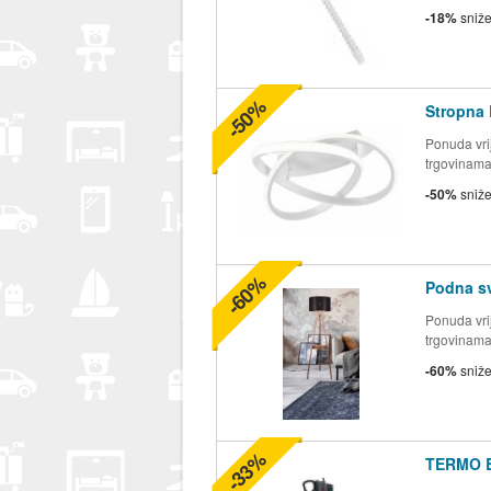
-18%
sniž
-50%
Stropna 
Ponuda vrij
trgovinam
-50%
sniž
-60%
Podna sv
Ponuda vrij
trgovinam
-60%
sniž
-33%
TERMO 