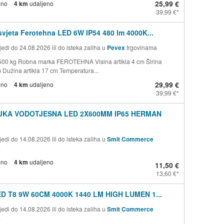
25,99 €
eno
4 km
udaljeno
39,99 €
svjeta Ferotehna LED 6W IP54 480 lm 4000K...
edi do 24.08.2026 ili do isteka zaliha u
Pevex
trgovinama
500 kg Robna marka FEROTEHNA Visina artikla 4 cm Širina
m Dužina artikla 17 cm Temperatura...
29,99 €
eno
4 km
udaljeno
39,99 €
JKA VODOTJESNA LED 2X600MM IP65 HERMAN
edi do 14.08.2026 ili do isteka zaliha u
Smit Commerce
a
eno
4 km
udaljeno
11,50 €
13,60 €
ED T8 9W 60CM 4000K 1440 LM HIGH LUMEN 1...
edi do 14.08.2026 ili do isteka zaliha u
Smit Commerce
a