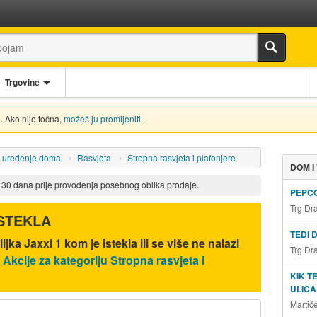
Trgovine
. Ako nije točna,
možeš ju promijeniti
.
i uređenje doma
Rasvjeta
Stropna rasvjeta i plafonjere
DOM I
d 30 dana prije provođenja posebnog oblika prodaje.
PEPCO
Trg Dr
ISTEKLA
TEDI 
iljka Jaxxi 1 kom
je istekla ili se više ne nalazi
Trg Dr
.
Akcije za kategoriju Stropna rasvjeta i
KIK T
ULICA
Martić