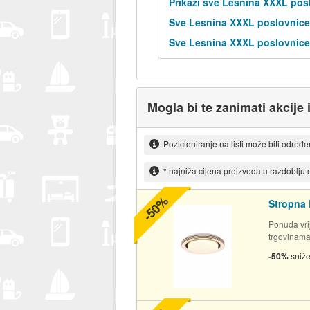
Prikaži sve Lesnina XXXL pos
Sve Lesnina XXXL poslovnice
Sve Lesnina XXXL poslovnice 
Mogla bi te zanimati akcije
Pozicioniranje na listi može biti određ
* najniža cijena proizvoda u razdoblju
-50%
Stropna 
Ponuda vrij
trgovinam
-50%
sniž