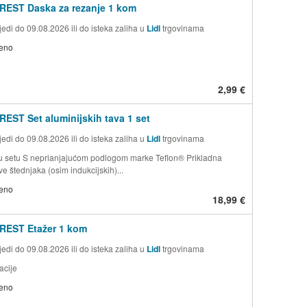
REST Daska za rezanje 1 kom
edi do 09.08.2026 ili do isteka zaliha u
Lidl
trgovinama
jeno
2,99 €
EST Set aluminijskih tava 1 set
edi do 09.08.2026 ili do isteka zaliha u
Lidl
trgovinama
 setu S neprianjajućom podlogom marke Teflon® Prikladna
ve štednjaka (osim indukcijskih)...
jeno
18,99 €
REST Etažer 1 kom
edi do 09.08.2026 ili do isteka zaliha u
Lidl
trgovinama
acije
jeno