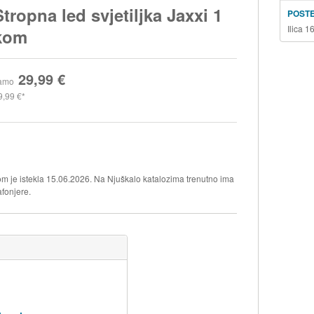
Stropna led svjetiljka Jaxxi 1
POSTE
Ilica 
kom
29,99 €
amo
9,99 €
 kom je istekla 15.06.2026. Na Njuškalo katalozima trenutno ima
afonjere.