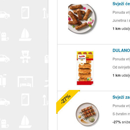
Svježi ć
Ponuda vrij
Junetina i 
1 km
udal
DULANO 
Ponuda vrij
Od svinjeti
1 km
udal
-27%
Svježi za
Ponuda vrij
S čvrstim 
-27%
sniž