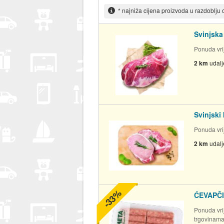
* najniža cijena proizvoda u razdoblju
Svinjska
Ponuda vrij
2 km
udal
Svinjski
Ponuda vrij
2 km
udal
-33%
ĆEVAPČI
Ponuda vrij
trgovinam