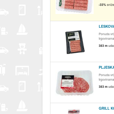
-33%
sniž
LESKOVA
Ponuda vrij
trgovinam
383 m
uda
PLJESKA
Ponuda vrij
trgovinam
383 m
uda
GRILL K