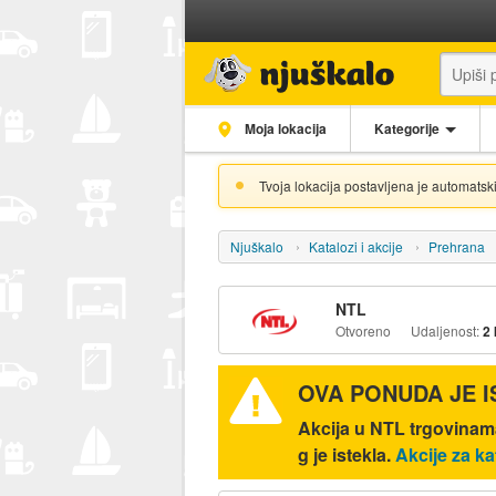
Moja lokacija
Kategorije
Tvoja lokacija postavljena je automatski
Njuškalo
Katalozi i akcije
Prehrana
NTL
Otvoreno
Udaljenost:
2
OVA PONUDA JE 
Akcija u NTL trgovinama
g je istekla.
Akcije za ka