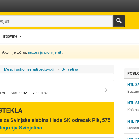
Trgovine
. Ako nije točna,
možeš ju promijeniti
.
Meso i suhomesnati proizvodi
Svinjetina
POSLO
NTL 
Bužano
 km
Akcije:
92
2
katalozi
NTL S
ISTEKLA
Kašins
 za Svinjska slabina i leđa SK odrezak Pik, 575
NTL N
tegoriju Svinjetina
Novaki