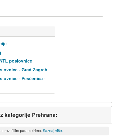
cije
g
 NTL poslovnice
slovnice - Grad Zagreb
lovnice - Peščenica -
iz kategorije Prehrana:
eno različitim parametrima.
Saznaj više.