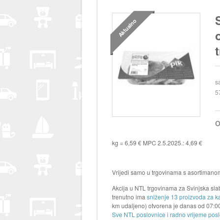
Aktualno
s
5
O
kg = 6,59 € MPC 2.5.2025.: 4,69 €
Vrijedi samo u trgovinama s asortimano
Akcija u NTL trgovinama za Svinjska slabi
trenutno ima
sniženje 13 proizvoda za ka
km udaljeno) otvorena je danas od
07:0
Sve NTL poslovnice i radno vrijeme posl