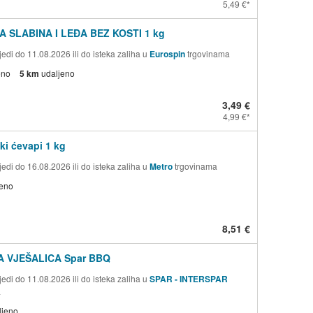
5,49 €
A SLABINA I LEĐA BEZ KOSTI 1 kg
edi do 11.08.2026 ili do isteka zaliha u
Eurospin
trgovinama
eno
5 km
udaljeno
3,49 €
4,99 €
ki ćevapi 1 kg
edi do 16.08.2026 ili do isteka zaliha u
Metro
trgovinama
jeno
8,51 €
 VJEŠALICA Spar BBQ
edi do 11.08.2026 ili do isteka zaliha u
SPAR - INTERSPAR
a
ljeno