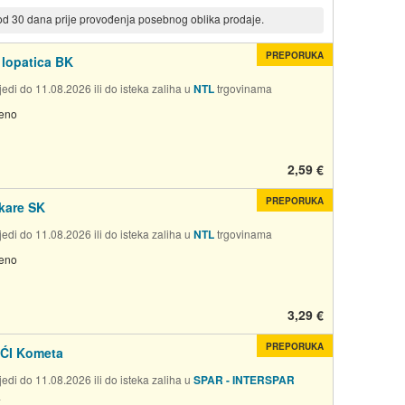
 od 30 dana prije provođenja posebnog oblika prodaje.
PREPORUKA
 lopatica BK
edi do 11.08.2026 ili do isteka zaliha u
NTL
trgovinama
jeno
2,59 €
PREPORUKA
 kare SK
edi do 11.08.2026 ili do isteka zaliha u
NTL
trgovinama
jeno
3,29 €
PREPORUKA
ĆI Kometa
edi do 11.08.2026 ili do isteka zaliha u
SPAR - INTERSPAR
a