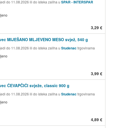
edi do 11.08.2026 ili do isteka zaliha u
SPAR - INTERSPAR
a
ljeno
3,29 €
ovec MIJEŠANO MLJEVENO MESO svjež, 540 g
edi do 11.08.2026 ili do isteka zaliha u
Studenac
trgovinama
ljeno
3,99 €
vec ĆEVAPČIĆI svježe, classic 900 g
edi do 11.08.2026 ili do isteka zaliha u
Studenac
trgovinama
ljeno
4,89 €