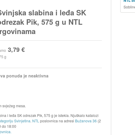
NTL S
Soblin
Svinjska slabina i leđa SK
odrezak Pik, 575 g u NTL
trgovinama
3,79 €
amo
75 g
va ponuda je neaktivna
m svježeg mesa.
na i leđa SK odrezak Pik, 575 g je istekla. Njuškalo katalozi
tegoriju Svinjetina
.
NTL
poslovnica na adresi
Bužanova 36
(2
0
do
18:00
ovnica.