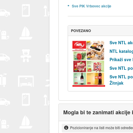
Sve PIK Vrbovec akcije
POVEZANO
Sve NTL ak
NTL katalo
Prikaži sve
Sve NTL po
Sve NTL pos
Žitnjak
Mogla bi te zanimati akcije 
Pozicioniranje na listi može biti određ