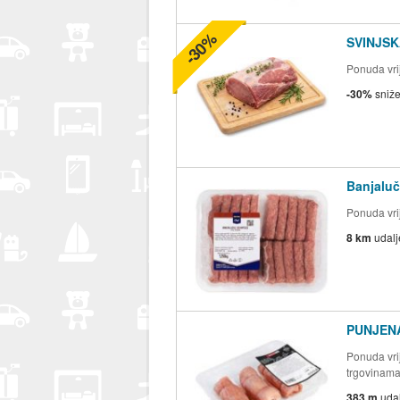
-30%
SVINJSK
Ponuda vrij
-30%
sniž
Banjaluč
Ponuda vrij
8 km
udal
PUNJENA
Ponuda vrij
trgovinam
383 m
uda