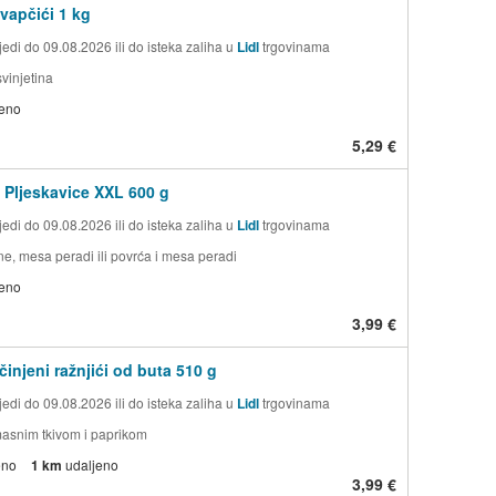
evapčići 1 kg
edi do 09.08.2026 ili do isteka zaliha u
Lidl
trgovinama
svinjetina
jeno
5,29 €
Pljeskavice XXL 600 g
edi do 09.08.2026 ili do isteka zaliha u
Lidl
trgovinama
ne, mesa peradi ili povrća i mesa peradi
jeno
3,99 €
činjeni ražnjići od buta 510 g
edi do 09.08.2026 ili do isteka zaliha u
Lidl
trgovinama
masnim tkivom i paprikom
eno
1 km
udaljeno
3,99 €