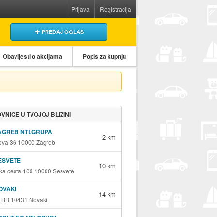
Prijava
Registracija
PREDAJ OGLAS
Obavijesti o akcijama
Popis za kupnju
VNICE U TVOJOJ BLIZINI
ZAGREB NTLGRUPA
2 km
va 36 10000 Zagreb
ESVETE
10 km
ka cesta 109 10000 Sesvete
OVAKI
14 km
 BB 10431 Novaki