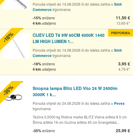
Ponuda vrijedi do 14.08.2026 ili do isteka zaliha u
Smit
Commerce
trgovinama
11,50 €
-15%
sniženo
4 km
udaljeno
13,60 €
-18%
PREPORUKA
CIJEV LED T8 9W 60CM 4000K 1440
LM HIGH LUMEN 1...
Ponuda vrijedi do 14.08.2026 ili do isteka zaliha u
Smit
Commerce
trgovinama
3,95 €
-18%
sniženo
4 km
udaljeno
4,79 €
-35%
Stropna lampa Blitz LED Vito 24 W 2400lm
3000K 1 k...
Ponuda vrijedi do 24.08.2026 ili do isteka zaliha u
Pevex
trgovinama
Težina 0,5000 kg Robna marka BLITZ Visina artikla 8.5 cm
Širina artikla 19 cm Dužina artikla 45 cm Energetska...
25,99 €
-35%
sniženo