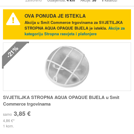
4 km
36
1
OVA PONUDA JE ISTEKLA
Akcija u Smit Commerce trgovinama za SVJETILJKA
STROPNA AQUA OPAQUE BIJELA je istekla.
Akcije za
kategoriju Stropna rasvjeta i plafonjere
-21%
SVJETILJKA STROPNA AQUA OPAQUE BIJELA u Smit
Commerce trgovinama
3,85 €
samo
4,86 €
1 kom.