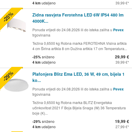
4 km
udaljeno
39,99 €
-25%
Zidna rasvjeta Ferotehna LED 6W IP54 480 lm
4000K...
Ponuda vrijedi do 24.08.2026 ili do isteka zaliha u
Pevex
trgovinama
Težina 0,6500 kg Robna marka FEROTEHNA Visina artikla
4 cm Širina artikla 8 cm Dužina artikla 17 cm Temperatura...
29,99 €
-25%
sniženo
4 km
udaljeno
39,99 €
-29%
Plafonjera Blitz Ema LED, 36 W, 49 cm, bijela 1
ko...
Ponuda vrijedi do 24.08.2026 ili do isteka zaliha u
Pevex
trgovinama
Težina 0,6500 kg Robna marka BLITZ Energetska
učinkovitost 2021 F Boja Bijela Snaga (W) 36 Temperatura
boje (K)...
19,99 €
-29%
sniženo
4 km
udaljeno
27,99 €