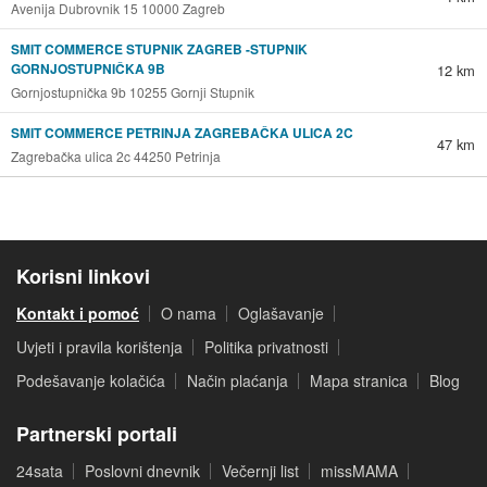
Avenija Dubrovnik 15 10000 Zagreb
SMIT COMMERCE STUPNIK ZAGREB -STUPNIK
GORNJOSTUPNIČKA 9B
12 km
Gornjostupnička 9b 10255 Gornji Stupnik
SMIT COMMERCE PETRINJA ZAGREBAČKA ULICA 2C
47 km
Zagrebačka ulica 2c 44250 Petrinja
Korisni linkovi
Kontakt i pomoć
O nama
Oglašavanje
Uvjeti i pravila korištenja
Politika privatnosti
Podešavanje kolačića
Način plaćanja
Mapa stranica
Blog
Partnerski portali
24sata
Poslovni dnevnik
Večernji list
missMAMA