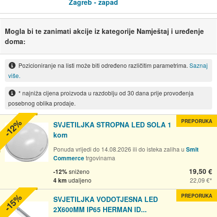
Zagreb - zapad
Mogla bi te zanimati akcije iz kategorije Namještaj i uređenje
doma:
Pozicioniranje na listi može biti određeno različitim parametrima.
Saznaj
više.
* najniža cijena proizvoda u razdoblju od 30 dana prije provođenja
posebnog oblika prodaje.
-12%
PREPORUKA
SVJETILJKA STROPNA LED SOLA 1
kom
Ponuda vrijedi do 14.08.2026 ili do isteka zaliha u
Smit
Commerce
trgovinama
19,50 €
-12%
sniženo
4 km
udaljeno
22,09 €
-15%
PREPORUKA
SVJETILJKA VODOTJESNA LED
2X600MM IP65 HERMAN ID...