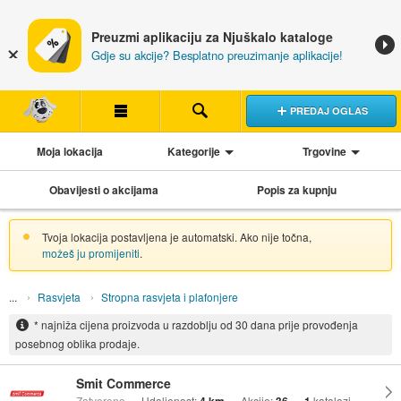
Preuzmi aplikaciju za Njuškalo kataloge
Gdje su akcije? Besplatno preuzimanje aplikacije!
PREDAJ OGLAS
Moja lokacija
Kategorije
Trgovine
Obavijesti o akcijama
Popis za kupnju
Tvoja lokacija postavljena je automatski. Ako nije točna,
možeš ju promijeniti
.
Rasvjeta
Stropna rasvjeta i plafonjere
* najniža cijena proizvoda u razdoblju od 30 dana prije provođenja
posebnog oblika prodaje.
Smit Commerce
Zatvoreno
Udaljenost:
Akcije:
katalozi