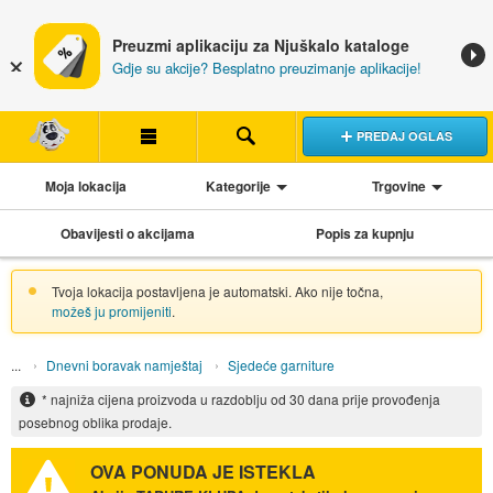
Preuzmi aplikaciju za Njuškalo kataloge
Gdje su akcije? Besplatno preuzimanje aplikacije!
PREDAJ OGLAS
Moja lokacija
Kategorije
Trgovine
Obavijesti o akcijama
Popis za kupnju
Tvoja lokacija postavljena je automatski. Ako nije točna,
možeš ju promijeniti
.
Dnevni boravak namještaj
Sjedeće garniture
* najniža cijena proizvoda u razdoblju od 30 dana prije provođenja
posebnog oblika prodaje.
OVA PONUDA JE ISTEKLA