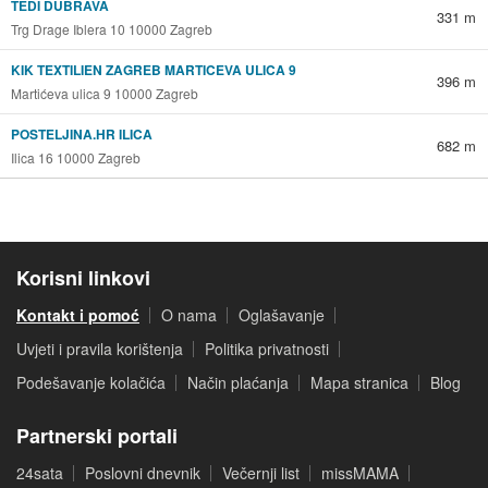
TEDI DUBRAVA
331 m
Trg Drage Iblera 10 10000 Zagreb
KIK TEXTILIEN ZAGREB MARTICEVA ULICA 9
396 m
Martićeva ulica 9 10000 Zagreb
POSTELJINA.HR ILICA
682 m
Ilica 16 10000 Zagreb
Korisni linkovi
Kontakt i pomoć
O nama
Oglašavanje
Uvjeti i pravila korištenja
Politika privatnosti
Podešavanje kolačića
Način plaćanja
Mapa stranica
Blog
Partnerski portali
24sata
Poslovni dnevnik
Večernji list
missMAMA