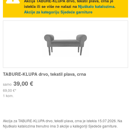
Akcija
TABURE-KLUPA drvo, tekstil plava, crna
je
istekla ili se više ne nalazi na
Njuškalo katalozima
.
Akcije za kategoriju Sjedeće garniture
TABURE-KLUPA drvo, tekstil plava, crna
39,00 €
samo
69,00 €
1 kom.
Akcija za TABURE-KLUPA drvo, tekstil plava, crna je istekla 15.07.2026. Na
Njuškalo katalozima trenutno ima 3 akcije u kategoriji Sjedeće garniture.