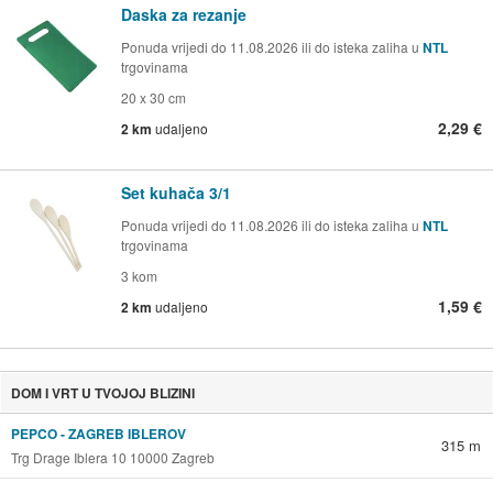
Daska za rezanje
Ponuda vrijedi do 11.08.2026 ili do isteka zaliha u
NTL
trgovinama
20 x 30 cm
2,29 €
2 km
udaljeno
Set kuhača 3/1
Ponuda vrijedi do 11.08.2026 ili do isteka zaliha u
NTL
trgovinama
3 kom
1,59 €
2 km
udaljeno
DOM I VRT U TVOJOJ BLIZINI
PEPCO - ZAGREB IBLEROV
315 m
Trg Drage Iblera 10 10000 Zagreb