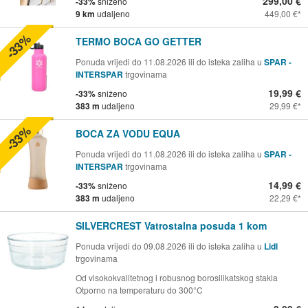
299,00 €
-33%
sniženo
9 km
udaljeno
449,00 €
-33%
TERMO BOCA GO GETTER
Ponuda vrijedi do 11.08.2026 ili do isteka zaliha u
SPAR -
INTERSPAR
trgovinama
19,99 €
-33%
sniženo
383 m
udaljeno
29,99 €
-33%
BOCA ZA VODU EQUA
Ponuda vrijedi do 11.08.2026 ili do isteka zaliha u
SPAR -
INTERSPAR
trgovinama
14,99 €
-33%
sniženo
383 m
udaljeno
22,29 €
SILVERCREST Vatrostalna posuda 1 kom
Ponuda vrijedi do 09.08.2026 ili do isteka zaliha u
Lidl
trgovinama
Od visokokvalitetnog i robusnog borosilikatskog stakla
Otporno na temperaturu do 300°C