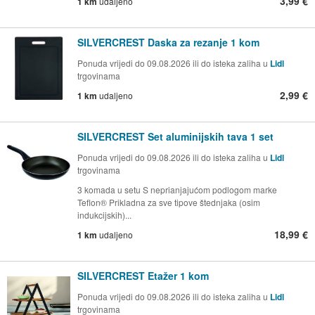
3,99 €
1 km
udaljeno
SILVERCREST Daska za rezanje 1 kom
Ponuda vrijedi do 09.08.2026 ili do isteka zaliha u
Lidl
trgovinama
2,99 €
1 km
udaljeno
SILVERCREST Set aluminijskih tava 1 set
Ponuda vrijedi do 09.08.2026 ili do isteka zaliha u
Lidl
trgovinama
3 komada u setu S neprianjajućom podlogom marke
Teflon® Prikladna za sve tipove štednjaka (osim
indukcijskih)...
18,99 €
1 km
udaljeno
SILVERCREST Etažer 1 kom
Ponuda vrijedi do 09.08.2026 ili do isteka zaliha u
Lidl
trgovinama