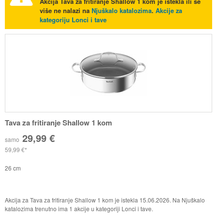
Akcija
Tava za fritiranje Shallow 1 kom
je istekla ili se
više ne nalazi na
Njuškalo katalozima
.
Akcije za
kategoriju Lonci i tave
Tava za fritiranje Shallow 1 kom
29,99 €
samo
59,99 €
26 cm
Akcija za Tava za fritiranje Shallow 1 kom je istekla 15.06.2026. Na Njuškalo
katalozima trenutno ima 1 akcije u kategoriji Lonci i tave.