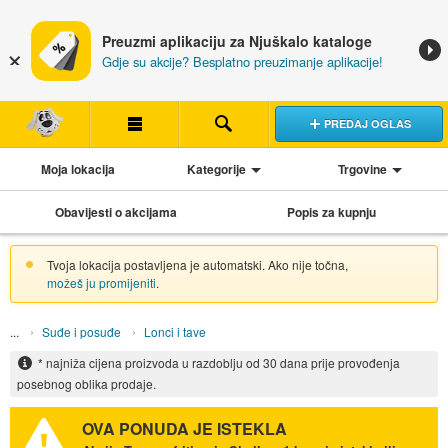
Preuzmi aplikaciju za Njuškalo kataloge
Gdje su akcije? Besplatno preuzimanje aplikacije!
PREDAJ OGLAS
Moja lokacija
Kategorije
Trgovine
Obavijesti o akcijama
Popis za kupnju
Tvoja lokacija postavljena je automatski. Ako nije točna,
možeš ju promijeniti
.
Suđe i posuđe
Lonci i tave
* najniža cijena proizvoda u razdoblju od 30 dana prije provođenja
posebnog oblika prodaje.
OVA PONUDA JE ISTEKLA