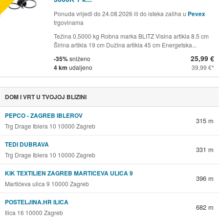
Ponuda vrijedi do 24.08.2026 ili do isteka zaliha u
Pevex
trgovinama
Težina 0,5000 kg Robna marka BLITZ Visina artikla 8.5 cm
Širina artikla 19 cm Dužina artikla 45 cm Energetska...
25,99 €
-35%
sniženo
4 km
udaljeno
39,99 €
DOM I VRT U TVOJOJ BLIZINI
PEPCO - ZAGREB IBLEROV
315 m
Trg Drage Iblera 10 10000 Zagreb
TEDI DUBRAVA
331 m
Trg Drage Iblera 10 10000 Zagreb
KIK TEXTILIEN ZAGREB MARTICEVA ULICA 9
396 m
Martićeva ulica 9 10000 Zagreb
POSTELJINA.HR ILICA
682 m
Ilica 16 10000 Zagreb