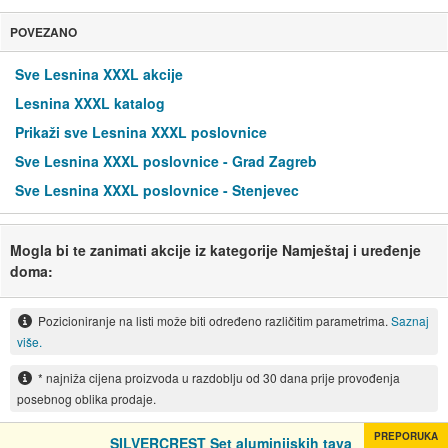
POVEZANO
Sve Lesnina XXXL akcije
Lesnina XXXL katalog
Prikaži sve Lesnina XXXL poslovnice
Sve Lesnina XXXL poslovnice - Grad Zagreb
Sve Lesnina XXXL poslovnice - Stenjevec
Mogla bi te zanimati akcije iz kategorije Namještaj i uređenje
doma:
Pozicioniranje na listi može biti određeno različitim parametrima.
Saznaj
više.
* najniža cijena proizvoda u razdoblju od 30 dana prije provođenja
posebnog oblika prodaje.
PREPORUKA
SILVERCREST Set aluminijskih tava