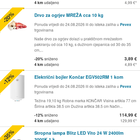
4 km
udaljeno
4,99 €
-20%
Drvo za ogrjev MREŽA cca 10 kg
Ponuda vrijedi do 24.08.2026 ili do isteka zaliha u
Pevex
trgovinama
Naše drvo za ogrjev dolazi u praktičnom mrežastom
pakiranju od cca 10 kg, s dužinom cjepanica od 30 do 35
cm,...
3,89 €
-20%
sniženo
4 km
udaljeno
4,89 €
-12%
Električni bojler Končar EGV502RM 1 kom
Ponuda vrijedi do 24.08.2026 ili do isteka zaliha u
Pevex
trgovinama
Težina 19,10 kg Robna marka KONČAR Visina artikla 77 cm
Širina artikla 38.5 cm Dužina artikla 38.5 cm Način...
114,99 €
-12%
sniženo
4 km
udaljeno
129,99 €
-35%
Stropna lampa Blitz LED Vito 24 W 2400lm
3000K 1 k...