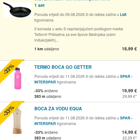
1 set
Ponuda vrijedi do 09.08.2026 ili do isteka zaliha u
Lidl
trgovinama
3 komada u setu S neprianjajućom podlogom marke
Teflon® Prikladna za sve tipove štednjaka (osim
indukcijskih)...
18,99 €
1 km
udaljeno
-33%
TERMO BOCA GO GETTER
Ponuda vrijedi do 11.08.2026 ili do isteka zaliha u
SPAR -
INTERSPAR
trgovinama
19,99 €
-33%
sniženo
383 m
udaljeno
29,99 €
-33%
BOCA ZA VODU EQUA
Ponuda vrijedi do 11.08.2026 ili do isteka zaliha u
SPAR -
INTERSPAR
trgovinama
14,99 €
-33%
sniženo
383 m
udaljeno
22,29 €