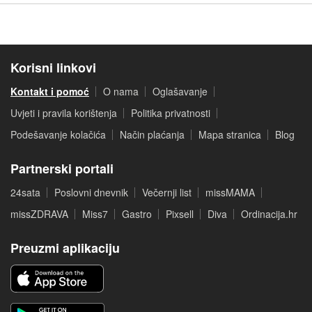
Korisni linkovi
Kontakt i pomoć
O nama
Oglašavanje
Uvjeti i pravila korištenja
Politika privatnosti
Podešavanje kolačića
Način plaćanja
Mapa stranica
Blog
Partnerski portali
24sata
Poslovni dnevnik
Večernji list
missMAMA
missZDRAVA
Miss7
Gastro
Pixsell
Diva
Ordinacija.hr
Preuzmi aplikaciju