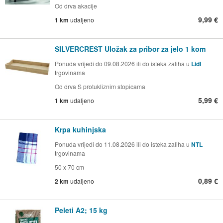
Od drva akacije
9,99 €
1 km
udaljeno
SILVERCREST Uložak za pribor za jelo 1 kom
Ponuda vrijedi do 09.08.2026 ili do isteka zaliha u
Lidl
trgovinama
Od drva S protukliznim stopicama
5,99 €
1 km
udaljeno
Krpa kuhinjska
Ponuda vrijedi do 11.08.2026 ili do isteka zaliha u
NTL
trgovinama
50 x 70 cm
0,89 €
2 km
udaljeno
Peleti A2; 15 kg