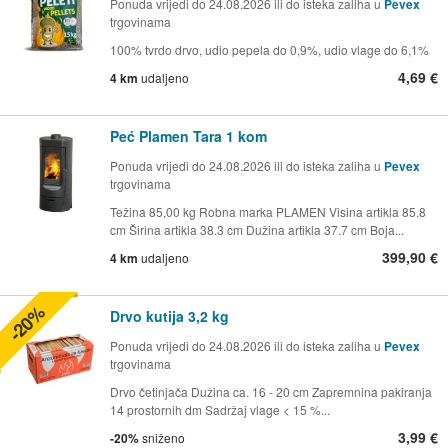
Ponuda vrijedi do 24.08.2026 ili do isteka zaliha u
Pevex
trgovinama
100% tvrdo drvo, udio pepela do 0,9%, udio vlage do 6,1%
4,69 €
4 km
udaljeno
Peć Plamen Tara 1 kom
Ponuda vrijedi do 24.08.2026 ili do isteka zaliha u
Pevex
trgovinama
Težina 85,00 kg Robna marka PLAMEN Visina artikla 85.8
cm Širina artikla 38.3 cm Dužina artikla 37.7 cm Boja...
399,90 €
4 km
udaljeno
-20%
Drvo kutija 3,2 kg
Ponuda vrijedi do 24.08.2026 ili do isteka zaliha u
Pevex
trgovinama
Drvo četinjača Dužina ca. 16 - 20 cm Zapremnina pakiranja
14 prostornih dm Sadržaj vlage < 15 %...
3,99 €
-20%
sniženo