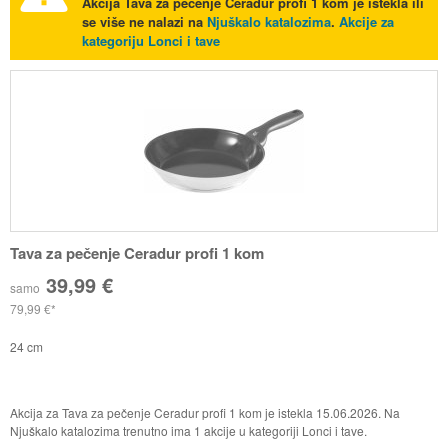
Akcija
Tava za pečenje Ceradur profi 1 kom
je istekla ili
se više ne nalazi na
Njuškalo katalozima
.
Akcije za
kategoriju Lonci i tave
Tava za pečenje Ceradur profi 1 kom
39,99 €
samo
79,99 €
24 cm
Akcija za Tava za pečenje Ceradur profi 1 kom je istekla 15.06.2026. Na
Njuškalo katalozima trenutno ima 1 akcije u kategoriji Lonci i tave.