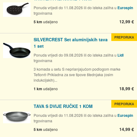
Ponuda vrijedi do 11.08.2026 ili do isteka zaliha u
Eurospin
trgovinama
12,99 €
5 km
udaljeno
PREPORUKA
SILVERCREST Set aluminijskih tava
1 set
Ponuda vrijedi do 09.08.2026 ili do isteka zaliha u
Lidl
trgovinama
3 komada u setu S neprianjajućom podlogom marke
Teflon® Prikladna za sve tipove štednjaka (osim
indukcijskih)...
18,99 €
1 km
udaljeno
PREPORUKA
TAVA S DVIJE RUČKE 1 KOM
Ponuda vrijedi do 11.08.2026 ili do isteka zaliha u
Eurospin
trgovinama
14,99 €
5 km
udaljeno