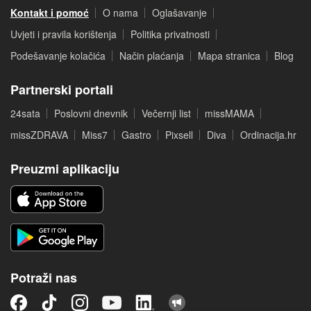
Kontakt i pomoć
O nama
Oglašavanje
Uvjeti i pravila korištenja
Politika privatnosti
Podešavanje kolačića
Način plaćanja
Mapa stranica
Blog
Partnerski portali
24sata
Poslovni dnevnik
Večernji list
missMAMA
missZDRAVA
Miss7
Gastro
Pixsell
Diva
Ordinacija.hr
Preuzmi aplikaciju
Potraži nas