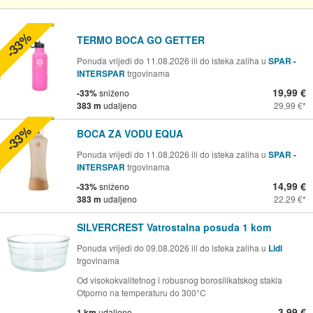
-33%
TERMO BOCA GO GETTER
Ponuda vrijedi do 11.08.2026 ili do isteka zaliha u
SPAR -
INTERSPAR
trgovinama
19,99 €
-33%
sniženo
383 m
udaljeno
29,99 €
-33%
BOCA ZA VODU EQUA
Ponuda vrijedi do 11.08.2026 ili do isteka zaliha u
SPAR -
INTERSPAR
trgovinama
14,99 €
-33%
sniženo
383 m
udaljeno
22,29 €
SILVERCREST Vatrostalna posuda 1 kom
Ponuda vrijedi do 09.08.2026 ili do isteka zaliha u
Lidl
trgovinama
Od visokokvalitetnog i robusnog borosilikatskog stakla
Otporno na temperaturu do 300°C
3,99 €
1 km
udaljeno