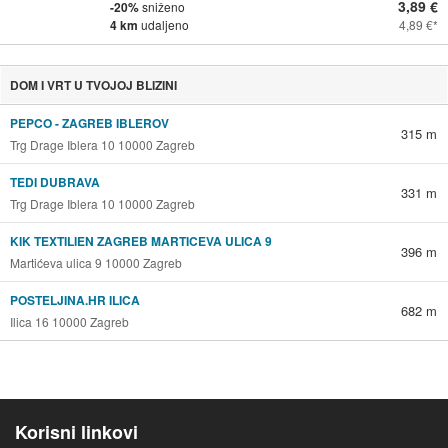
3,89 €
-20%
sniženo
4 km
udaljeno
4,89 €
DOM I VRT U TVOJOJ BLIZINI
PEPCO - ZAGREB IBLEROV
315 m
Trg Drage Iblera 10 10000 Zagreb
TEDI DUBRAVA
331 m
Trg Drage Iblera 10 10000 Zagreb
KIK TEXTILIEN ZAGREB MARTICEVA ULICA 9
396 m
Martićeva ulica 9 10000 Zagreb
POSTELJINA.HR ILICA
682 m
Ilica 16 10000 Zagreb
Korisni linkovi