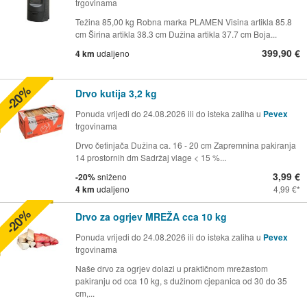
trgovinama
Težina 85,00 kg Robna marka PLAMEN Visina artikla 85.8
cm Širina artikla 38.3 cm Dužina artikla 37.7 cm Boja...
399,90 €
4 km
udaljeno
-20%
Drvo kutija 3,2 kg
Ponuda vrijedi do 24.08.2026 ili do isteka zaliha u
Pevex
trgovinama
Drvo četinjača Dužina ca. 16 - 20 cm Zapremnina pakiranja
14 prostornih dm Sadržaj vlage < 15 %...
3,99 €
-20%
sniženo
4 km
udaljeno
4,99 €
-20%
Drvo za ogrjev MREŽA cca 10 kg
Ponuda vrijedi do 24.08.2026 ili do isteka zaliha u
Pevex
trgovinama
Naše drvo za ogrjev dolazi u praktičnom mrežastom
pakiranju od cca 10 kg, s dužinom cjepanica od 30 do 35
cm,...