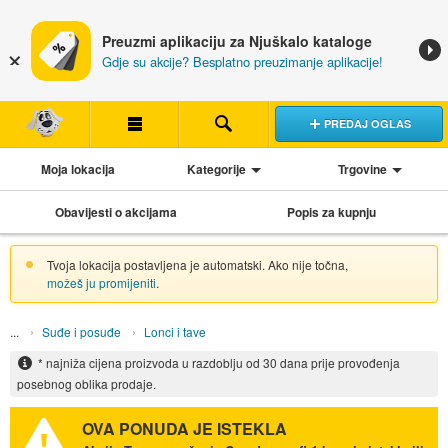
Preuzmi aplikaciju za Njuškalo kataloge
Gdje su akcije? Besplatno preuzimanje aplikacije!
PREDAJ OGLAS
Moja lokacija
Kategorije
Trgovine
Obavijesti o akcijama
Popis za kupnju
Tvoja lokacija postavljena je automatski. Ako nije točna,
možeš ju promijeniti
.
Suđe i posuđe
Lonci i tave
* najniža cijena proizvoda u razdoblju od 30 dana prije provođenja
posebnog oblika prodaje.
OVA PONUDA JE ISTEKLA