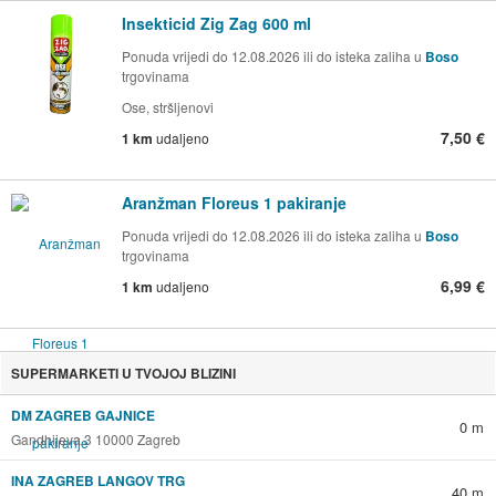
Insekticid Zig Zag 600 ml
Ponuda vrijedi do 12.08.2026 ili do isteka zaliha u
Boso
trgovinama
Ose, stršljenovi
7,50 €
1 km
udaljeno
Aranžman Floreus 1 pakiranje
Ponuda vrijedi do 12.08.2026 ili do isteka zaliha u
Boso
trgovinama
6,99 €
1 km
udaljeno
SUPERMARKETI U TVOJOJ BLIZINI
DM ZAGREB GAJNICE
0 m
Gandhijeva 3 10000 Zagreb
INA ZAGREB LANGOV TRG
40 m