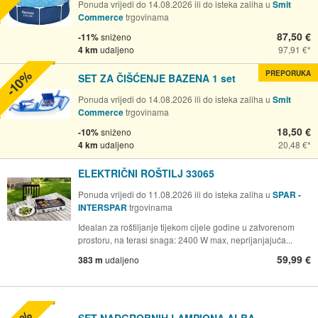
Ponuda vrijedi do 14.08.2026 ili do isteka zaliha u
Smit
Commerce
trgovinama
87,50 €
-11%
sniženo
4 km
udaljeno
97,91 €
-10%
PREPORUKA
SET ZA ČIŠĆENJE BAZENA 1 set
Ponuda vrijedi do 14.08.2026 ili do isteka zaliha u
Smit
Commerce
trgovinama
18,50 €
-10%
sniženo
4 km
udaljeno
20,48 €
ELEKTRIČNI ROŠTILJ 33065
Ponuda vrijedi do 11.08.2026 ili do isteka zaliha u
SPAR -
INTERSPAR
trgovinama
Idealan za roštiljanje tijekom cijele godine u zatvorenom
prostoru, na terasi snaga: 2400 W max, neprijanjajuća...
59,99 €
383 m
udaljeno
SET NADGROBNIH LAMPIONA ALBA