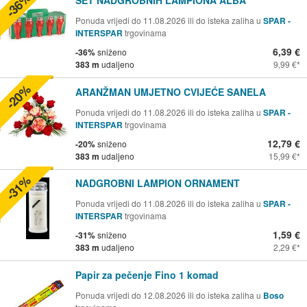
-36%
Ponuda vrijedi do 11.08.2026 ili do isteka zaliha u
SPAR -
INTERSPAR
trgovinama
6,39 €
-36%
sniženo
383 m
udaljeno
9,99 €
-20%
ARANŽMAN UMJETNO CVIJEĆE SANELA
Ponuda vrijedi do 11.08.2026 ili do isteka zaliha u
SPAR -
INTERSPAR
trgovinama
12,79 €
-20%
sniženo
383 m
udaljeno
15,99 €
-31%
NADGROBNI LAMPION ORNAMENT
Ponuda vrijedi do 11.08.2026 ili do isteka zaliha u
SPAR -
INTERSPAR
trgovinama
1,59 €
-31%
sniženo
383 m
udaljeno
2,29 €
Papir za pečenje Fino 1 komad
Ponuda vrijedi do 12.08.2026 ili do isteka zaliha u
Boso