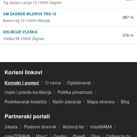
Trg Josipa Langa 13 10000 Zagreb
DM ZAGREB IBLEROV TRG 10
287 m
Iblerov trg 10 10000 Ribnjak
DELIIICIJE VLAŠKA
316 m
Vlaška 58 10000 Zagreb
Korisni linkovi
Kontakt i pomoć
O nama
Oglašavanje
Uvjeti i pravila korištenja
Politika privatnosti
Podešavanje kolačića
Način plaćanja
Mapa stranica
Blog
Partnerski portali
24sata
Poslovni dnevnik
Večernji list
missMAMA
missZDRAVA
Miss7
Gastro
Pixsell
Diva
Ordinacija.hr