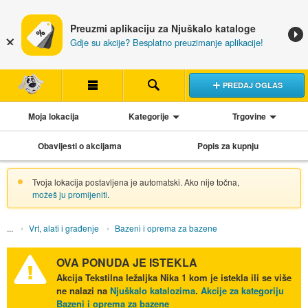
Preuzmi aplikaciju za Njuškalo kataloge
Gdje su akcije? Besplatno preuzimanje aplikacije!
PREDAJ OGLAS
Moja lokacija
Kategorije
Trgovine
Obavijesti o akcijama
Popis za kupnju
Tvoja lokacija postavljena je automatski. Ako nije točna,
možeš ju promijeniti
.
Vrt, alati i građenje
Bazeni i oprema za bazene
OVA PONUDA JE ISTEKLA
Akcija
Tekstilna ležaljka Nika 1 kom
je istekla ili se više
ne nalazi na
Njuškalo katalozima
.
Akcije za kategoriju
Bazeni i oprema za bazene