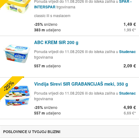
Ponuda vrijedi do 11.08.2026 ili do isteka zaliha u
SPAR -
INTERSPAR
trgovinama
classic ili s maslacem
1,49 €
-25%
sniženo
383 m
udaljeno
1,99 €
ABC KREM SIR 200 g
Ponuda vrijedi do 11.08.2026 ili do isteka zaliha u
Studenac
trgovinama
2,09 €
557 m
udaljeno
-25%
Vindija Sirevi SIR GRABANCIJAŠ meki, 350 g
Ponuda vrijedi do 11.08.2026 ili do isteka zaliha u
Studenac
trgovinama
4,99 €
-25%
sniženo
557 m
udaljeno
6,69 €
POSLOVNICE U TVOJOJ BLIZINI