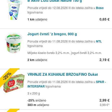
B Aktiv LGG Dukat Nature 150 g
Ponuda vrijedi do 12.08.2026 ili do isteka zaliha u
Boso
trgovinama
0,65 €
1 km
udaljeno
Jogurt čvrsti ‘z bregov, 900 g
Ponuda vrijedi do 11.08.2026 ili do isteka zaliha u
NTL
trgovinama
Mlijeko kiselo čvrsto 3,2% m.m., jogurt čvrsti 3,2% m.m.
2,19 €
2 km
udaljeno
-25%
VRHNJE ZA KUHANJE BRZO&FINO Dukat
Ponuda vrijedi do 11.08.2026 ili do isteka zaliha u
SPAR -
INTERSPAR
trgovinama
3 x 200 g
2,99 €
-25%
sniženo
383 m
udaljeno
3,99 €