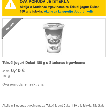
OVA PONUDA JE ISTEKLA
Akcija u Studenac trgovinama za Tekući jogurt Dukat
180 g je istekla.
Akcije za kategoriju Jogurt i kefir
Aktualno
Tekući jogurt Dukat 180 g u Studenac trgovinama
0,40 €
samo
180 g
Ova ponuda je neaktivna
Akcija u Studenac trgovinama za Tekući jogurt Dukat 180 g je istekla. Njuškalo