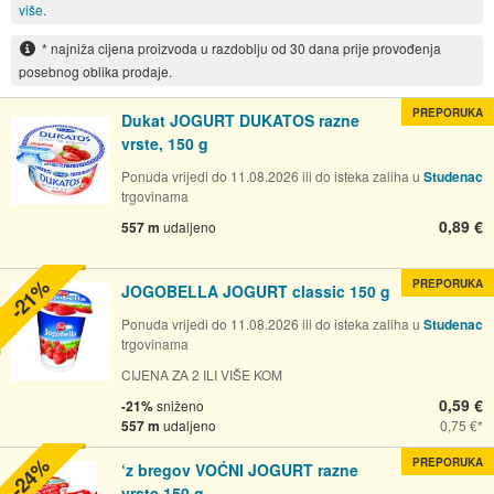
više.
* najniža cijena proizvoda u razdoblju od 30 dana prije provođenja
posebnog oblika prodaje.
PREPORUKA
Dukat JOGURT DUKATOS razne
vrste, 150 g
Ponuda vrijedi do 11.08.2026 ili do isteka zaliha u
Studenac
trgovinama
0,89 €
557 m
udaljeno
-21%
PREPORUKA
JOGOBELLA JOGURT classic 150 g
Ponuda vrijedi do 11.08.2026 ili do isteka zaliha u
Studenac
trgovinama
CIJENA ZA 2 ILI VIŠE KOM
0,59 €
-21%
sniženo
557 m
udaljeno
0,75 €
-24%
PREPORUKA
‘z bregov VOĆNI JOGURT razne
vrste 150 g