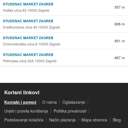
STUDENAC MARKET ZAGREB
557 m
Vlaška ulica 83 10000 Zagreb
STUDENAC MARKET ZAGREB
606 m
Draškovićeva ulica 40 10000 Zagreb
STUDENAC MARKET ZAGREB
651 m
Ćirilometodska ulica 8 10000 Zagreb
STUDENAC MARKET ZAGREB
667 m
Petrinjska ulica 26A 10000 Zagreb
Korisni linkovi
Kontakt i pomoć
O nama
Oglašavanje
Uvjeti i pravila korištenja
Politika privatnosti
Podešavanje kolačića
Način plaćanja
Mapa stranica
Blog