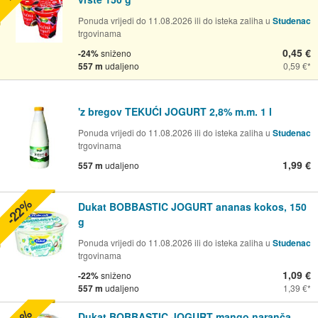
Ponuda vrijedi do 11.08.2026 ili do isteka zaliha u
Studenac
trgovinama
0,45 €
-24%
sniženo
557 m
udaljeno
0,59 €
'z bregov TEKUĆI JOGURT 2,8% m.m. 1 l
Ponuda vrijedi do 11.08.2026 ili do isteka zaliha u
Studenac
trgovinama
1,99 €
557 m
udaljeno
-22%
Dukat BOBBASTIC JOGURT ananas kokos, 150
g
Ponuda vrijedi do 11.08.2026 ili do isteka zaliha u
Studenac
trgovinama
1,09 €
-22%
sniženo
557 m
udaljeno
1,39 €
Dukat BOBBASTIC JOGURT mango naranča,