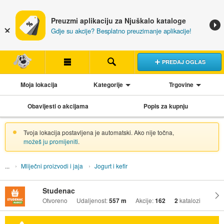
Preuzmi aplikaciju za Njuškalo kataloge
Gdje su akcije? Besplatno preuzimanje aplikacije!
PREDAJ OGLAS
Moja lokacija
Kategorije
Trgovine
Obavijesti o akcijama
Popis za kupnju
Tvoja lokacija postavljena je automatski. Ako nije točna,
možeš ju promijeniti
.
Mliječni proizvodi i jaja
Jogurt i kefir
Studenac
Otvoreno
Udaljenost:
557 m
Akcije:
162
2
katalozi