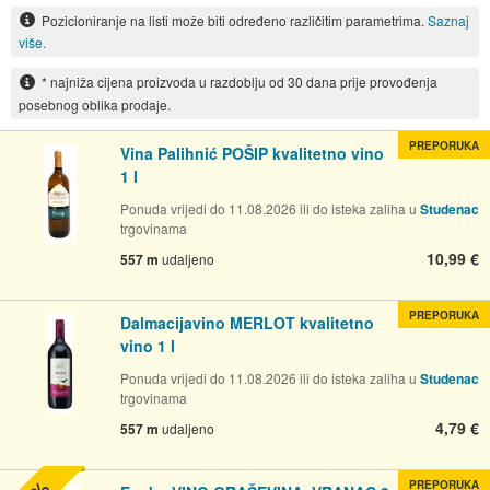
Pozicioniranje na listi može biti određeno različitim parametrima.
Saznaj
više.
* najniža cijena proizvoda u razdoblju od 30 dana prije provođenja
posebnog oblika prodaje.
PREPORUKA
Vina Palihnić POŠIP kvalitetno vino
1 l
Ponuda vrijedi do 11.08.2026 ili do isteka zaliha u
Studenac
trgovinama
10,99 €
557 m
udaljeno
PREPORUKA
Dalmacijavino MERLOT kvalitetno
vino 1 l
Ponuda vrijedi do 11.08.2026 ili do isteka zaliha u
Studenac
trgovinama
4,79 €
557 m
udaljeno
PREPORUKA