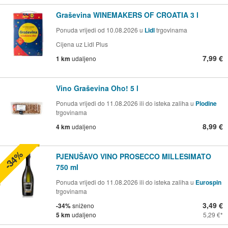
Graševina WINEMAKERS OF CROATIA 3 l
Ponuda vrijedi od 10.08.2026 u
Lidl
trgovinama
Cijena uz Lidl Plus
7,99 €
1 km
udaljeno
Vino Graševina Oho! 5 l
Ponuda vrijedi do 11.08.2026 ili do isteka zaliha u
Plodine
trgovinama
8,99 €
4 km
udaljeno
-34%
PJENUŠAVO VINO PROSECCO MILLESIMATO
750 ml
Ponuda vrijedi do 11.08.2026 ili do isteka zaliha u
Eurospin
trgovinama
3,49 €
-34%
sniženo
5 km
udaljeno
5,29 €