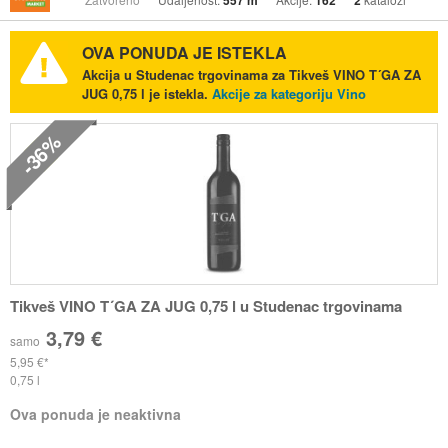
557 m
162
2
OVA PONUDA JE ISTEKLA
Akcija u Studenac trgovinama za Tikveš VINO T´GA ZA
JUG 0,75 l je istekla.
Akcije za kategoriju Vino
-36%
Tikveš VINO T´GA ZA JUG 0,75 l u Studenac trgovinama
3,79 €
samo
5,95 €
0,75 l
Ova ponuda je neaktivna