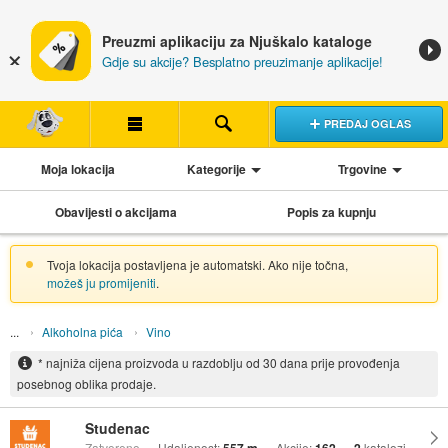
Preuzmi aplikaciju za Njuškalo kataloge
Gdje su akcije? Besplatno preuzimanje aplikacije!
PREDAJ OGLAS
Moja lokacija
Kategorije
Trgovine
Obavijesti o akcijama
Popis za kupnju
Tvoja lokacija postavljena je automatski. Ako nije točna,
možeš ju promijeniti
.
Alkoholna pića
Vino
* najniža cijena proizvoda u razdoblju od 30 dana prije provođenja
posebnog oblika prodaje.
Studenac
Zatvoreno
Udaljenost:
Akcije:
katalozi