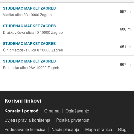
STUDENAC MARKET ZAGREB
557 m
Vlaška ulica 83 10000 Zagreb
STUDENAC MARKET ZAGREB
606 m
Draškovićeva ulica 40 10000 Zagreb
STUDENAC MARKET ZAGREB
651 m
Ćirilometodska ulica 8 10000 Zagreb
STUDENAC MARKET ZAGREB
667 m
Petrinjska ulica 26A 10000 Zagreb
Korisni linkovi
Kontakt i pomoć
O nama
Oglašavanje
Uvjeti i pravila korištenja
Politika privatnosti
Podešavanje kolačića
Način plaćanja
Mapa stranica
Blog