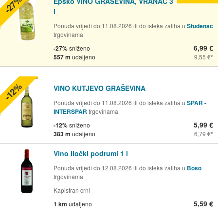
-27%
Epsko VINO GRAŠEVINA, VRANAC 3
l
Ponuda vrijedi do 11.08.2026 ili do isteka zaliha u
Studenac
trgovinama
6,99 €
-27%
sniženo
557 m
udaljeno
9,55 €
-12%
VINO KUTJEVO GRAŠEVINA
Ponuda vrijedi do 11.08.2026 ili do isteka zaliha u
SPAR -
INTERSPAR
trgovinama
5,99 €
-12%
sniženo
383 m
udaljeno
6,79 €
Vino Iločki podrumi 1 l
Ponuda vrijedi do 12.08.2026 ili do isteka zaliha u
Boso
trgovinama
Kapistran crni
5,59 €
1 km
udaljeno