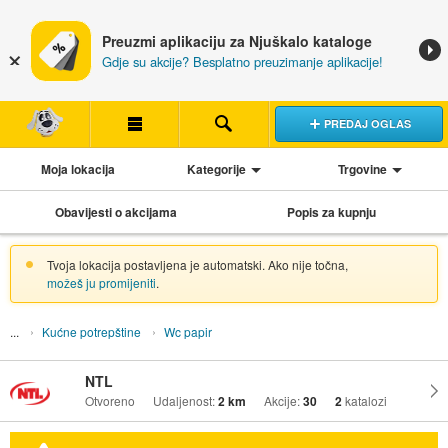
Preuzmi aplikaciju za Njuškalo kataloge
Gdje su akcije? Besplatno preuzimanje aplikacije!
PREDAJ OGLAS
Moja lokacija
Kategorije
Trgovine
Obavijesti o akcijama
Popis za kupnju
Tvoja lokacija postavljena je automatski. Ako nije točna,
možeš ju promijeniti
.
Kućne potrepštine
Wc papir
NTL
Otvoreno
Udaljenost:
2 km
Akcije:
30
2
katalozi