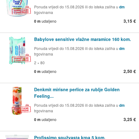
Ponuda vrijedi do 15.08.2026 ili do isteka zaliha u
dm
trgovinama
3,15 €
0 m
udaljeno
Babylove sensitive vlažne maramice 160 kom.
Ponuda vrijedi do 15.08.2026 ili do isteka zaliha u
dm
trgovinama
2 × 80
2,50 €
0 m
udaljeno
Denkmit mirisne perlice za rublje Golden
Feeling...
Ponuda vrijedi do 15.08.2026 ili do isteka zaliha u
dm
trgovinama
3,25 €
0 m
udaljeno
Profissimo spužvasta krpa 5 kom.