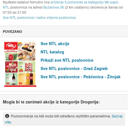
Njuškalo katalozi trenutno ima
sniženje 3 proizvoda za kategoriju Wc papir
.
NTL
poslovnica na adresi
Bužanova 36
(2 km udaljeno) otvorena je danas od
07:00
do
21:00
Sve NTL poslovnice i radno vrijeme poslovnica.
POVEZANO
Sve NTL akcije
NTL katalog
Prikaži sve NTL poslovnice
Sve NTL poslovnice - Grad Zagreb
Sve NTL poslovnice - Peščenica - Žitnjak
Mogla bi te zanimati akcije iz kategorije Drogerija:
Pozicioniranje na listi može biti određeno različitim parametrima.
Saznaj
više.