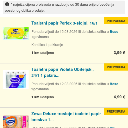
* najniža cijena proizvoda u razdoblju od 30 dana prije provođenja
posebnog oblika prodaje.
PREPORUKA
Toaletni papir Perfex 3-slojni, 16/1
Ponuda vrijedi do 12.08.2026 ili do isteka zaliha u
Boso
trgovinama
Kamilica 1 pakiranje
3,99 €
1 km
udaljeno
PREPORUKA
Toaletni papir Violeta Obiteljski,
24/1 1 pakira...
Ponuda vrijedi do 12.08.2026 ili do isteka zaliha u
Boso
trgovinama
4,99 €
1 km
udaljeno
PREPORUKA
Zewa Deluxe troslojni toaletni papir
breskva 1...
Ponuda vrijedi do 15.08.2026 ili do isteka zaliha u
dm