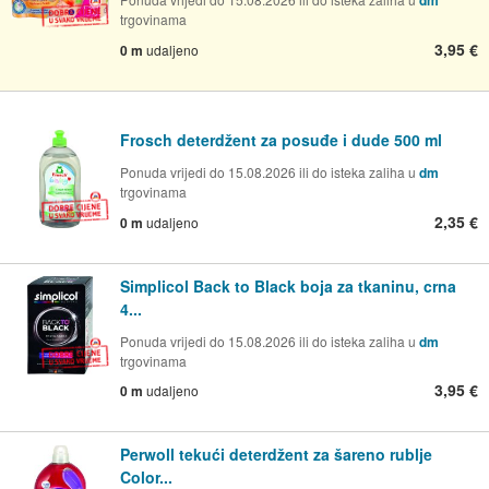
trgovinama
3,95 €
0 m
udaljeno
Frosch deterdžent za posuđe i dude 500 ml
Ponuda vrijedi do 15.08.2026 ili do isteka zaliha u
dm
trgovinama
2,35 €
0 m
udaljeno
Simplicol Back to Black boja za tkaninu, crna
4...
Ponuda vrijedi do 15.08.2026 ili do isteka zaliha u
dm
trgovinama
3,95 €
0 m
udaljeno
Perwoll tekući deterdžent za šareno rublje
Color...