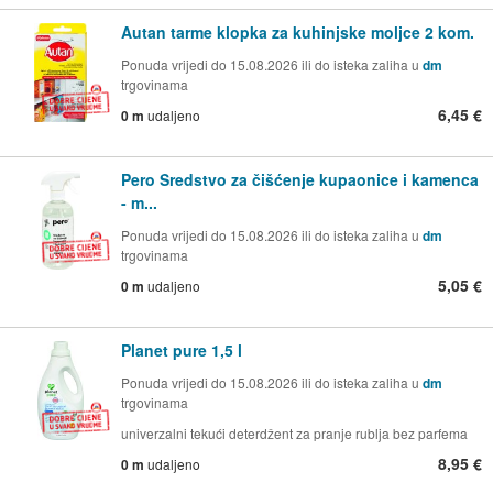
Autan tarme klopka za kuhinjske moljce 2 kom.
Ponuda vrijedi do 15.08.2026 ili do isteka zaliha u
dm
trgovinama
6,45 €
0 m
udaljeno
Pero Sredstvo za čišćenje kupaonice i kamenca
- m...
Ponuda vrijedi do 15.08.2026 ili do isteka zaliha u
dm
trgovinama
5,05 €
0 m
udaljeno
Planet pure 1,5 l
Ponuda vrijedi do 15.08.2026 ili do isteka zaliha u
dm
trgovinama
univerzalni tekući deterdžent za pranje rublja bez parfema
8,95 €
0 m
udaljeno