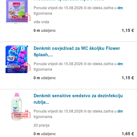
Ponuda vrijedi do 15.08.2026 ili do isteka zaliha u
dm
trgovinama
više vrsta
1,15 €
0 m
udaljeno
Denkmit osvježivač za WC školjku Flower
Splash,...
Ponuda vrijedi do 15.08.2026 ili do isteka zaliha u
dm
trgovinama
1,15 €
0 m
udaljeno
Denkmit sensitive sredstvo za dezinfekciju
rublja...
Ponuda vrijedi do 15.08.2026 ili do isteka zaliha u
dm
trgovinama
20 pranja
1,65 €
0 m
udaljeno