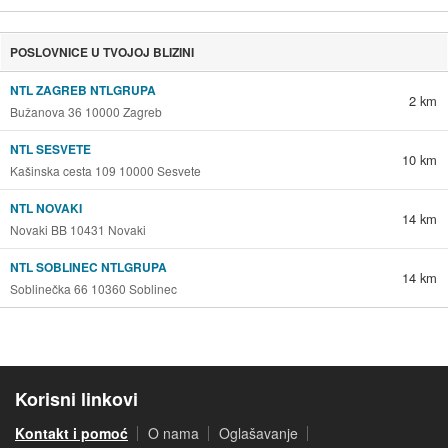
POSLOVNICE U TVOJOJ BLIZINI
NTL ZAGREB NTLGRUPA
2 km
Bužanova 36 10000 Zagreb
NTL SESVETE
10 km
Kašinska cesta 109 10000 Sesvete
NTL NOVAKI
14 km
Novaki BB 10431 Novaki
NTL SOBLINEC NTLGRUPA
14 km
Soblinečka 66 10360 Soblinec
Korisni linkovi
Kontakt i pomoć
O nama
Oglašavanje