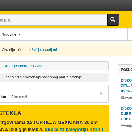
Trgovine
. Ako nije točna,
možeš ju promijeniti
.
Kruh i pekarski proizvodi
POSLO
d 30 dana prije provođenja posebnog oblika prodaje.
DISKO
ŽITN
AVENI
 km
2
katalozi
Slavon
DISKO
ISTEKLA
DUBR
DUBR
ić trgovinama za TORTILJA MEXICANA 20 cm –
Avenij
A 320 g je istekla.
Akcije za kategoriju Kruh i