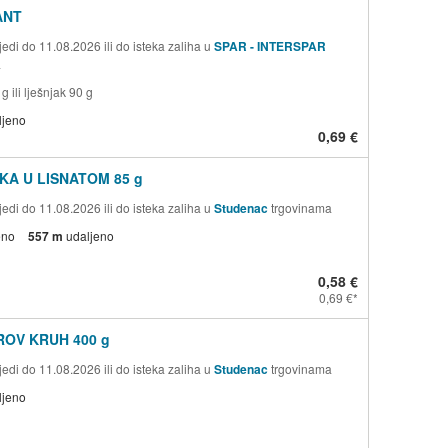
ANT
edi do 11.08.2026 ili do isteka zaliha u
SPAR - INTERSPAR
a
g ili lješnjak 90 g
ljeno
0,69 €
A U LISNATOM 85 g
edi do 11.08.2026 ili do isteka zaliha u
Studenac
trgovinama
eno
557 m
udaljeno
0,58 €
0,69 €
OV KRUH 400 g
edi do 11.08.2026 ili do isteka zaliha u
Studenac
trgovinama
ljeno