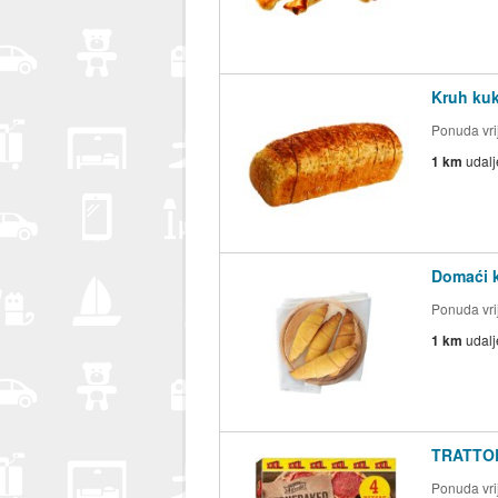
Kruh kuk
Ponuda vrij
1 km
udal
Domaći k
Ponuda vrij
1 km
udal
TRATTOR
Ponuda vrij