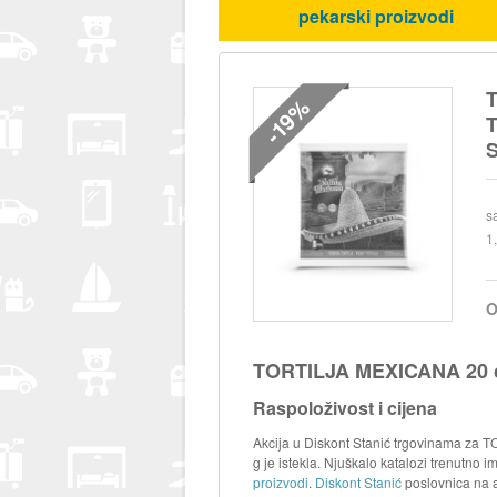
pekarski proizvodi
T
-19%
T
S
s
1
O
TORTILJA MEXICANA 20 c
Raspoloživost i cijena
Akcija u Diskont Stanić trgovinama z
g je istekla. Njuškalo katalozi trenutno 
proizvodi
.
Diskont Stanić
poslovnica na 