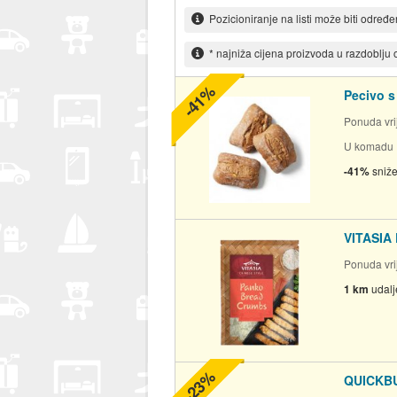
Pozicioniranje na listi može biti određ
* najniža cijena proizvoda u razdoblju
-41%
Pecivo s
Ponuda vrij
U komadu
-41%
sniž
VITASIA 
Ponuda vrij
1 km
udal
-23%
QUICKBU