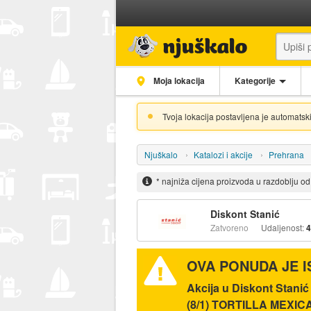
Moja lokacija
Kategorije
Tvoja lokacija postavljena je automatski
Njuškalo
Katalozi i akcije
Prehrana
* najniža cijena proizvoda u razdoblju o
Diskont Stanić
Zatvoreno
Udaljenost:
4
OVA PONUDA JE 
Akcija u Diskont Stan
(8/1) TORTILLA MEXICAN