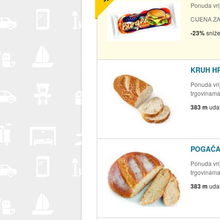
Ponuda vrij
CIJENA ZA
-23%
sniž
KRUH H
Ponuda vrij
trgovinam
383 m
uda
POGAČA
Ponuda vrij
trgovinam
383 m
uda