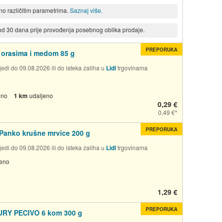
eno različitim parametrima.
Saznaj više.
 od 30 dana prije provođenja posebnog oblika prodaje.
PREPORUKA
 orasima i medom 85 g
edi do 09.08.2026 ili do isteka zaliha u
Lidl
trgovinama
eno
1 km
udaljeno
0,29 €
0,49 €
PREPORUKA
Panko krušne mrvice 200 g
edi do 09.08.2026 ili do isteka zaliha u
Lidl
trgovinama
jeno
1,29 €
PREPORUKA
RY PECIVO 6 kom 300 g