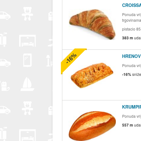
CROISS
Ponuda vrij
trgovinam
pistacio 85 
383 m
uda
-16%
HRENOVK
Ponuda vrij
-16%
sniž
KRUMPIR
Ponuda vrij
557 m
uda