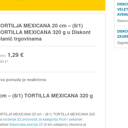
DISKO
VELE
AVENI
Slavon
ORTILJA MEXICANA 20 cm – (8/1)
ORTILLA MEXICANA 320 g u Diskont
DISKO
ZAGR
tanić trgovinama
Zagreb
1,29 €
amo
,59 €
va ponuda je neaktivna
m – (8/1) TORTILLA MEXICANA 320 g
a TORTILJA MEXICANA 20 cm – (8/1) TORTILLA MEXICANA 320
ima
sniženje 22 proizvoda za kategoriju Kruh i pekarski
adresi
Slavonska avenija 22
(4 km udaljeno) otvorena je