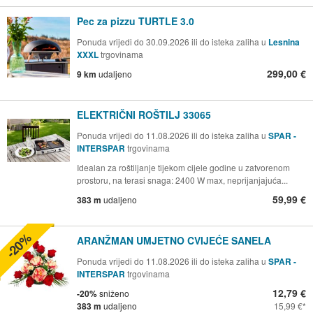
Pec za pizzu TURTLE 3.0
Ponuda vrijedi do 30.09.2026 ili do isteka zaliha u
Lesnina
XXXL
trgovinama
299,00 €
9 km
udaljeno
ELEKTRIČNI ROŠTILJ 33065
Ponuda vrijedi do 11.08.2026 ili do isteka zaliha u
SPAR -
INTERSPAR
trgovinama
Idealan za roštiljanje tijekom cijele godine u zatvorenom
prostoru, na terasi snaga: 2400 W max, neprijanjajuća...
59,99 €
383 m
udaljeno
-20%
ARANŽMAN UMJETNO CVIJEĆE SANELA
Ponuda vrijedi do 11.08.2026 ili do isteka zaliha u
SPAR -
INTERSPAR
trgovinama
12,79 €
-20%
sniženo
383 m
udaljeno
15,99 €