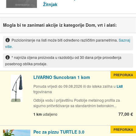
Žitnjak
Mogla bi te zanimati akcije iz kategorije Dom, vrt i alati:
Pozicioniranje na listi može biti određeno različitim parametrima.
Saznaj
više.
* najniža cijena proizvoda u razdoblju od 30 dana prije provođenja
posebnog oblika prodaje.
PREPORUKA
LIVARNO Suncobran 1 kom
Ponuda vrijedi do 09.08.2026 ili do isteka zaliha u
Lidl
trgovinama
Odbija vodu i prljavštinu Postolje metalnog profila za
sigurno pričvršćivanje sa standardnim betonskim...
77,00 €
1 km
udaljeno
PREPORUKA
Pec za pizzu TURTLE 3.0