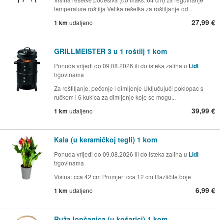
temperature roštilja Velika rešetka za roštiljanje od...
27,99 €
1 km
udaljeno
GRILLMEISTER 3 u 1 roštilj 1 kom
Ponuda vrijedi do 09.08.2026 ili do isteka zaliha u
Lidl
trgovinama
Za roštiljanje, pečenje i dimljenje Uključujući poklopac s
ručkom i 6 kukica za dimljenje koje se mogu...
39,99 €
1 km
udaljeno
Kala (u keramičkoj tegli) 1 kom
Ponuda vrijedi do 09.08.2026 ili do isteka zaliha u
Lidl
trgovinama
Visina: cca 42 cm Promjer: cca 12 cm Različite boje
6,99 €
1 km
udaljeno
Ruža lončanica (u košarici) 1 kom