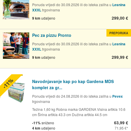
Ponuda vrijedi do 30.09.2026 ili do isteka zaliha u
Lesnina
XXXL
trgovinama
299,00 €
9 km
udaljeno
PREPORUKA
Pec za pizzu Pronto
Ponuda vrijedi do 30.09.2026 ili do isteka zaliha u
Lesnina
XXXL
trgovinama
299,99 €
9 km
udaljeno
-11%
Navodnjavanje kap po kap Gardena MDS
komplet za gr...
Ponuda vrijedi do 24.08.2026 ili do isteka zaliha u
Pevex
trgovinama
Težina 1,60 kg Robna marka GARDENA Visina artikla 10.6
cm Širina artikla 43.3 cm Dužina artikla 44.5 cm
63,99 €
-11%
sniženo
4 km
udaljeno
71,95 €