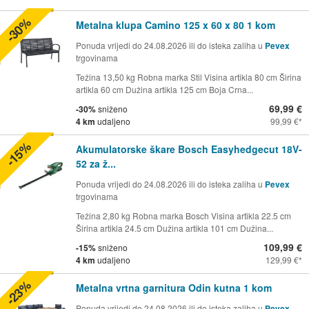
-30%
Metalna klupa Camino 125 x 60 x 80 1 kom
Ponuda vrijedi do 24.08.2026 ili do isteka zaliha u
Pevex
trgovinama
Težina 13,50 kg Robna marka Stil Visina artikla 80 cm Širina
artikla 60 cm Dužina artikla 125 cm Boja Crna...
69,99 €
-30%
sniženo
4 km
udaljeno
99,99 €
-15%
Akumulatorske škare Bosch Easyhedgecut 18V-
52 za ž...
Ponuda vrijedi do 24.08.2026 ili do isteka zaliha u
Pevex
trgovinama
Težina 2,80 kg Robna marka Bosch Visina artikla 22.5 cm
Širina artikla 24.5 cm Dužina artikla 101 cm Dužina...
109,99 €
-15%
sniženo
4 km
udaljeno
129,99 €
-23%
Metalna vrtna garnitura Odin kutna 1 kom
Ponuda vrijedi do 24.08.2026 ili do isteka zaliha u
Pevex