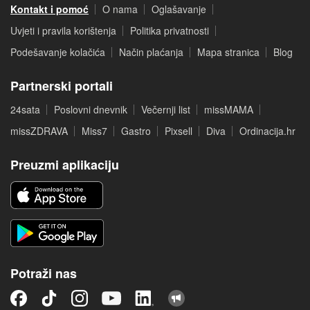
Kontakt i pomoć
O nama
Oglašavanje
Uvjeti i pravila korištenja
Politika privatnosti
Podešavanje kolačića
Način plaćanja
Mapa stranica
Blog
Partnerski portali
24sata
Poslovni dnevnik
Večernji list
missMAMA
missZDRAVA
Miss7
Gastro
Pixsell
Diva
Ordinacija.hr
Preuzmi aplikaciju
Potraži nas