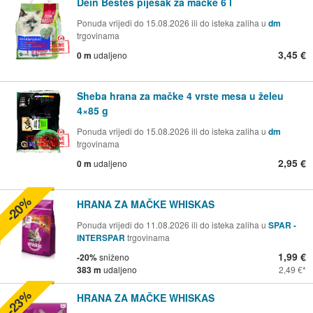
Dein Bestes pijesak za mačke 6 l
Ponuda vrijedi do 15.08.2026 ili do isteka zaliha u
dm
trgovinama
3,45 €
0 m
udaljeno
Sheba hrana za mačke 4 vrste mesa u želeu
4×85 g
Ponuda vrijedi do 15.08.2026 ili do isteka zaliha u
dm
trgovinama
2,95 €
0 m
udaljeno
-20%
HRANA ZA MAČKE WHISKAS
Ponuda vrijedi do 11.08.2026 ili do isteka zaliha u
SPAR -
INTERSPAR
trgovinama
1,99 €
-20%
sniženo
383 m
udaljeno
2,49 €
-23%
HRANA ZA MAČKE WHISKAS