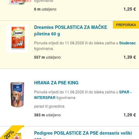
trgovinama
1,25 €
0 m
udaljeno
PREPORUKA
Dreamies POSLASTICA ZA MAČKE
piletina 60 g
Ponuda vrijedi do 11.08.2026 ili do isteka zaliha u
Studenac
trgovinama
1,39 €
557 m
udaljeno
HRANA ZA PSE KING
Ponuda vrijedi do 11.08.2026 ili do isteka zaliha u
SPAR -
INTERSPAR
trgovinama
perad ili govedina
1,29 €
383 m
udaljeno
-20%
Pedigree POSLASTICE ZA PSE dentastix veliki