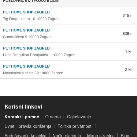
POSLOVNICE U TVOJOJ BLIZINI
PET HOME SHOP ZAGREB
315 m
Trg Drage Iblera 10 10000 Zagreb
PET HOME SHOP ZAGREB
839 m
Gundulićeva 9 10000 Zagreb
PET HOME SHOP ZAGREB
1 km
Ulica Dragutina Domjanića 1 10000 Zagreb
PET HOME SHOP ZAGREB
2 km
Maksimirska cesta 82 10000 Zagreb
Korisni linkovi
Kontakt i pomoć
O nama
Oglašavanje
Uvjeti i pravila korištenja
Politika privatnosti
Podešavanje kolačića
Način plaćanja
Mapa stranica
Blog