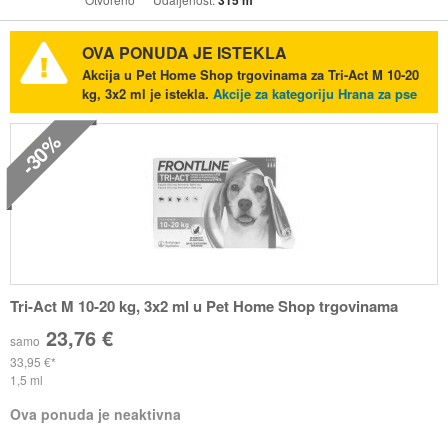
315 m
OVA PONUDA JE ISTEKLA
Akcija u Pet Home Shop trgovinama za Tri-Act M 10-20
kg, 3x2 ml je istekla.
Akcije za kategoriju Hrana za pse
-30%
Tri-Act M 10-20 kg, 3x2 ml u Pet Home Shop trgovinama
23,76 €
samo
33,95 €
1,5 ml
Ova ponuda je neaktivna