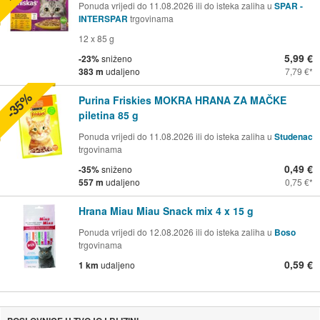
Ponuda vrijedi do 11.08.2026 ili do isteka zaliha u
SPAR -
INTERSPAR
trgovinama
12 x 85 g
5,99 €
-23%
sniženo
383 m
udaljeno
7,79 €
-35%
Purina Friskies MOKRA HRANA ZA MAČKE
piletina 85 g
Ponuda vrijedi do 11.08.2026 ili do isteka zaliha u
Studenac
trgovinama
0,49 €
-35%
sniženo
557 m
udaljeno
0,75 €
Hrana Miau Miau Snack mix 4 x 15 g
Ponuda vrijedi do 12.08.2026 ili do isteka zaliha u
Boso
trgovinama
0,59 €
1 km
udaljeno