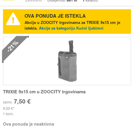
661 m
1
OVA PONUDA JE ISTEKLA
Akcija u ZOOCITY trgovinama za TRIXIE 9x15 cm je
istekla.
Akcije za kategoriju Kućni ljubimci
-21%
TRIXIE 9x15 cm u ZOOCITY trgovinama
7,50 €
samo
9,50 €
1 kom.
Ova ponuda je neaktivna