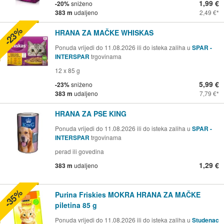
1,99 €
-20%
sniženo
383 m
udaljeno
2,49 €
-23%
HRANA ZA MAČKE WHISKAS
Ponuda vrijedi do 11.08.2026 ili do isteka zaliha u
SPAR -
INTERSPAR
trgovinama
12 x 85 g
5,99 €
-23%
sniženo
383 m
udaljeno
7,79 €
HRANA ZA PSE KING
Ponuda vrijedi do 11.08.2026 ili do isteka zaliha u
SPAR -
INTERSPAR
trgovinama
perad ili govedina
1,29 €
383 m
udaljeno
-35%
Purina Friskies MOKRA HRANA ZA MAČKE
piletina 85 g
Ponuda vrijedi do 11.08.2026 ili do isteka zaliha u
Studenac