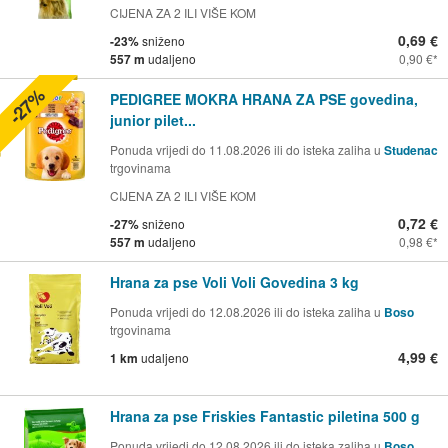
CIJENA ZA 2 ILI VIŠE KOM
0,69 €
-23%
sniženo
557 m
udaljeno
0,90 €
-27%
PEDIGREE MOKRA HRANA ZA PSE govedina,
junior pilet...
Ponuda vrijedi do 11.08.2026 ili do isteka zaliha u
Studenac
trgovinama
CIJENA ZA 2 ILI VIŠE KOM
0,72 €
-27%
sniženo
557 m
udaljeno
0,98 €
Hrana za pse Voli Voli Govedina 3 kg
Ponuda vrijedi do 12.08.2026 ili do isteka zaliha u
Boso
trgovinama
4,99 €
1 km
udaljeno
Hrana za pse Friskies Fantastic piletina 500 g
Ponuda vrijedi do 12.08.2026 ili do isteka zaliha u
Boso