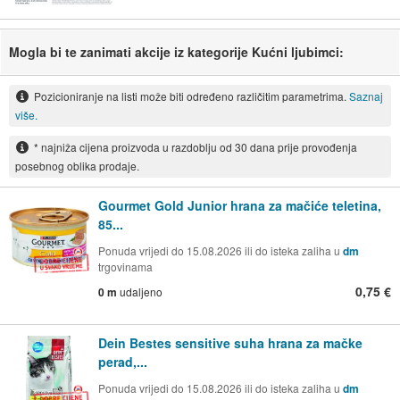
Mogla bi te zanimati akcije iz kategorije Kućni ljubimci:
Pozicioniranje na listi može biti određeno različitim parametrima.
Saznaj
više.
* najniža cijena proizvoda u razdoblju od 30 dana prije provođenja
posebnog oblika prodaje.
Gourmet Gold Junior hrana za mačiće teletina,
85...
Ponuda vrijedi do 15.08.2026 ili do isteka zaliha u
dm
trgovinama
0,75 €
0 m
udaljeno
Dein Bestes sensitive suha hrana za mačke
perad,...
Ponuda vrijedi do 15.08.2026 ili do isteka zaliha u
dm