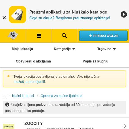
Preuzmi aplikaciju za Njuškalo kataloge
Gdje su akcije? Besplatno preuzimanje aplikacije!
PREDAJ OGLAS
Moja lokacija
Kategorije
Trgovine
Obavijesti o akcijama
Popis za kupnju
Tvoja lokacija postavljena je automatski. Ako nije točna,
možeš ju promijeniti
.
Kućni ljubimci
Oprema za kućne ljubimce
* najniža cijena proizvoda u razdoblju od 30 dana prije provođenja
posebnog oblika prodaje.
ZOOCITY
Zatvoreno
Udaljenost:
katalozi