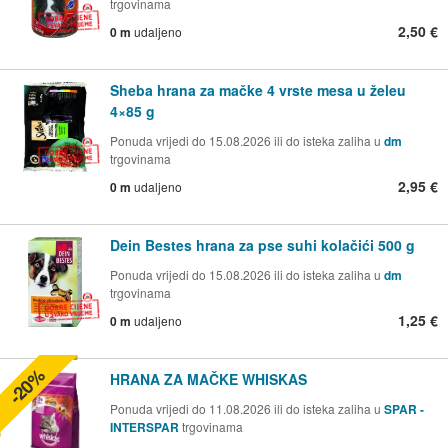
trgovinama
2,50 €
0 m
udaljeno
Sheba hrana za mačke 4 vrste mesa u želeu
4×85 g
Ponuda vrijedi do 15.08.2026 ili do isteka zaliha u
dm
trgovinama
2,95 €
0 m
udaljeno
Dein Bestes hrana za pse suhi kolačići 500 g
Ponuda vrijedi do 15.08.2026 ili do isteka zaliha u
dm
trgovinama
1,25 €
0 m
udaljeno
-20%
HRANA ZA MAČKE WHISKAS
Ponuda vrijedi do 11.08.2026 ili do isteka zaliha u
SPAR -
INTERSPAR
trgovinama