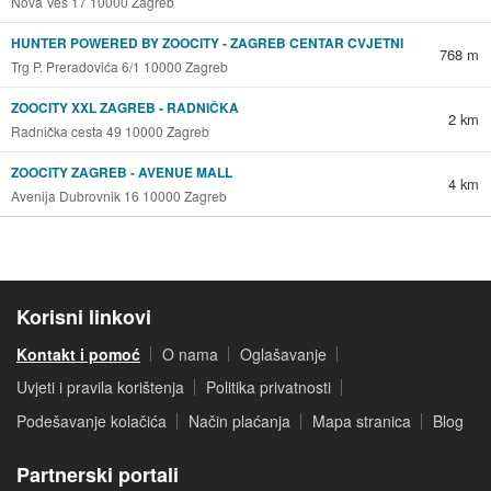
Nova Ves 17 10000 Zagreb
HUNTER POWERED BY ZOOCITY - ZAGREB CENTAR CVJETNI
768 m
Trg P. Preradovića 6/1 10000 Zagreb
ZOOCITY XXL ZAGREB - RADNIČKA
2 km
Radnička cesta 49 10000 Zagreb
ZOOCITY ZAGREB - AVENUE MALL
4 km
Avenija Dubrovnik 16 10000 Zagreb
Korisni linkovi
Kontakt i pomoć
O nama
Oglašavanje
Uvjeti i pravila korištenja
Politika privatnosti
Podešavanje kolačića
Način plaćanja
Mapa stranica
Blog
Partnerski portali