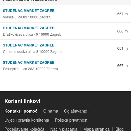
STUDENAC MARKET ZAGREB
557 m
Vlaška ulica 83 10000 Zagreb
STUDENAC MARKET ZAGREB
606 m
Draškovićeva ulica 40 10000 Zagreb
STUDENAC MARKET ZAGREB
651 m
Ćirilometodska ulica 8 10000 Zagreb
STUDENAC MARKET ZAGREB
667 m
Petrinjska ulica 26A 10000 Zagreb
Korisni linkovi
Kontakt i pomoć
O nama
Oglašavanje
Uvjeti i pravila korištenja
Politika privatnosti
Podešavanje kolačića
Način plaćanja
Mapa stranica
Blog