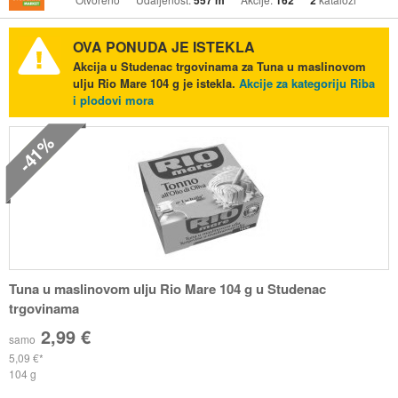
557 m
162
2
OVA PONUDA JE ISTEKLA
Akcija u Studenac trgovinama za Tuna u maslinovom
ulju Rio Mare 104 g je istekla.
Akcije za kategoriju Riba
i plodovi mora
-41%
Tuna u maslinovom ulju Rio Mare 104 g u Studenac
trgovinama
2,99 €
samo
5,09 €
104 g