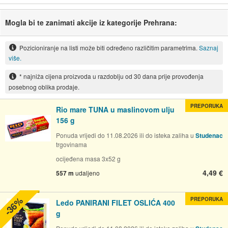
Mogla bi te zanimati akcije iz kategorije Prehrana:
Pozicioniranje na listi može biti određeno različitim parametrima.
Saznaj
više.
* najniža cijena proizvoda u razdoblju od 30 dana prije provođenja
posebnog oblika prodaje.
PREPORUKA
Rio mare TUNA u maslinovom ulju
156 g
Ponuda vrijedi do 11.08.2026 ili do isteka zaliha u
Studenac
trgovinama
ocijeđena masa 3x52 g
4,49 €
557 m
udaljeno
-36%
PREPORUKA
Ledo PANIRANI FILET OSLIĆA 400
g