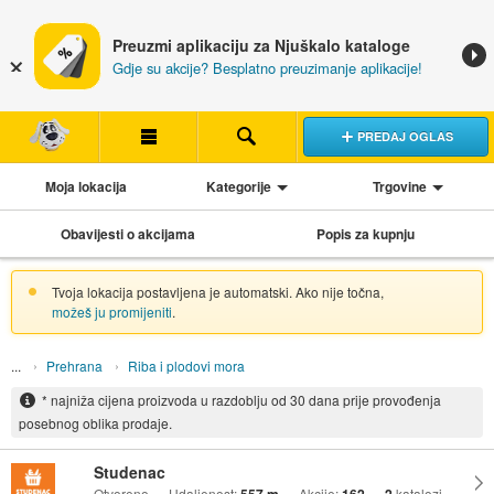
Preuzmi aplikaciju za Njuškalo kataloge
Gdje su akcije? Besplatno preuzimanje aplikacije!
PREDAJ OGLAS
Moja lokacija
Kategorije
Trgovine
Obavijesti o akcijama
Popis za kupnju
Tvoja lokacija postavljena je automatski. Ako nije točna,
možeš ju promijeniti
.
Prehrana
Riba i plodovi mora
* najniža cijena proizvoda u razdoblju od 30 dana prije provođenja
posebnog oblika prodaje.
Studenac
Otvoreno
Udaljenost:
Akcije:
katalozi