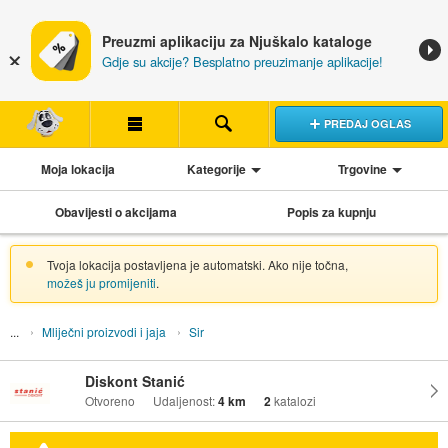
Preuzmi aplikaciju za Njuškalo kataloge
Gdje su akcije? Besplatno preuzimanje aplikacije!
PREDAJ OGLAS
Moja lokacija
Kategorije
Trgovine
Obavijesti o akcijama
Popis za kupnju
Tvoja lokacija postavljena je automatski. Ako nije točna,
možeš ju promijeniti
.
Mliječni proizvodi i jaja
Sir
Diskont Stanić
Otvoreno
Udaljenost:
4 km
2
katalozi