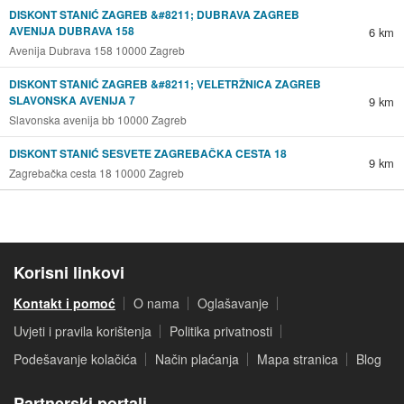
DISKONT STANIĆ ZAGREB &#8211; DUBRAVA ZAGREB
AVENIJA DUBRAVA 158
6 km
Avenija Dubrava 158 10000 Zagreb
DISKONT STANIĆ ZAGREB &#8211; VELETRŽNICA ZAGREB
SLAVONSKA AVENIJA 7
9 km
Slavonska avenija bb 10000 Zagreb
DISKONT STANIĆ SESVETE ZAGREBAČKA CESTA 18
9 km
Zagrebačka cesta 18 10000 Zagreb
Korisni linkovi
Kontakt i pomoć
O nama
Oglašavanje
Uvjeti i pravila korištenja
Politika privatnosti
Podešavanje kolačića
Način plaćanja
Mapa stranica
Blog
Partnerski portali