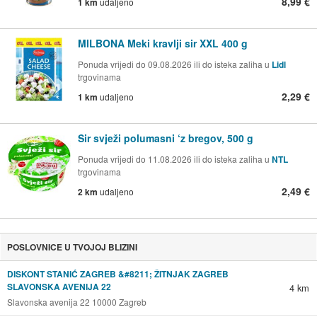
8,99 €
1 km
udaljeno
MILBONA Meki kravlji sir XXL 400 g
Ponuda vrijedi do 09.08.2026 ili do isteka zaliha u
Lidl
trgovinama
2,29 €
1 km
udaljeno
Sir svježi polumasni ‘z bregov, 500 g
Ponuda vrijedi do 11.08.2026 ili do isteka zaliha u
NTL
trgovinama
2,49 €
2 km
udaljeno
POSLOVNICE U TVOJOJ BLIZINI
DISKONT STANIĆ ZAGREB &#8211; ŽITNJAK ZAGREB
SLAVONSKA AVENIJA 22
4 km
Slavonska avenija 22 10000 Zagreb