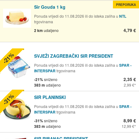
PREPORUKA
Sir Gouda 1 kg
Ponuda vrijedi do 11.08.2026 ili do isteka zaliha u
NTL
trgovinama
4,79 €
2 km
udaljeno
-21%
SVJEŽI ZAGREBAČKI SIR PRESIDENT
Ponuda vrijedi do 11.08.2026 ili do isteka zaliha u
SPAR -
INTERSPAR
trgovinama
2,35 €
-21%
sniženo
383 m
udaljeno
2,99 €
-31%
SIR PLANINSKI
Ponuda vrijedi do 11.08.2026 ili do isteka zaliha u
SPAR -
INTERSPAR
trgovinama
8,99 €
-31%
sniženo
383 m
udaljeno
12,99 €
SIR RIBANAC PRESIDENT