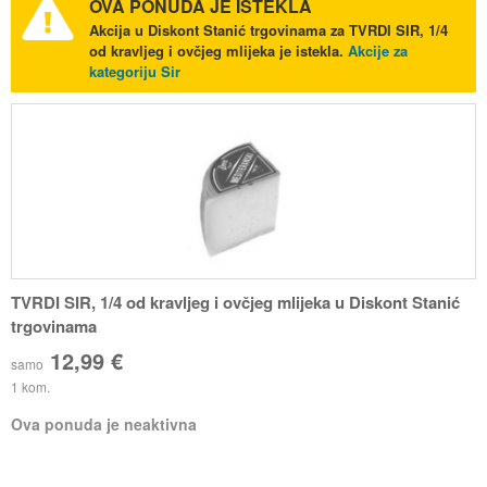
OVA PONUDA JE ISTEKLA
Akcija u Diskont Stanić trgovinama za TVRDI SIR, 1/4
od kravljeg i ovčjeg mlijeka je istekla.
Akcije za
kategoriju Sir
TVRDI SIR, 1/4 od kravljeg i ovčjeg mlijeka u Diskont Stanić
trgovinama
12,99 €
samo
1 kom.
Ova ponuda je neaktivna