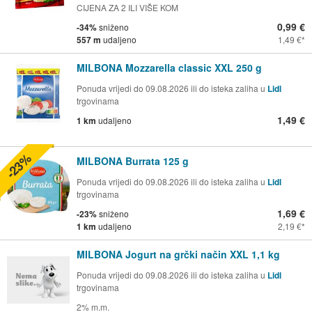
CIJENA ZA 2 ILI VIŠE KOM
0,99 €
-34%
sniženo
557 m
udaljeno
1,49 €
MILBONA Mozzarella classic XXL 250 g
Ponuda vrijedi do 09.08.2026 ili do isteka zaliha u
Lidl
trgovinama
1,49 €
1 km
udaljeno
-23%
MILBONA Burrata 125 g
Ponuda vrijedi do 09.08.2026 ili do isteka zaliha u
Lidl
trgovinama
1,69 €
-23%
sniženo
1 km
udaljeno
2,19 €
MILBONA Jogurt na grčki način XXL 1,1 kg
Ponuda vrijedi do 09.08.2026 ili do isteka zaliha u
Lidl
trgovinama
2% m.m.