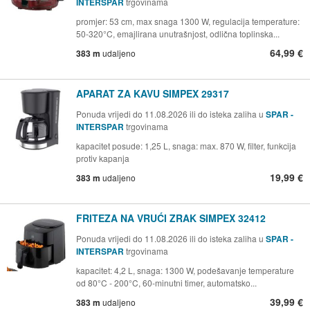
INTERSPAR
trgovinama
promjer: 53 cm, max snaga 1300 W, regulacija temperature:
50-320°C, emajlirana unutrašnjost, odlična toplinska...
64,99 €
383 m
udaljeno
APARAT ZA KAVU SIMPEX 29317
Ponuda vrijedi do 11.08.2026 ili do isteka zaliha u
SPAR -
INTERSPAR
trgovinama
kapacitet posude: 1,25 L, snaga: max. 870 W, filter, funkcija
protiv kapanja
19,99 €
383 m
udaljeno
FRITEZA NA VRUĆI ZRAK SIMPEX 32412
Ponuda vrijedi do 11.08.2026 ili do isteka zaliha u
SPAR -
INTERSPAR
trgovinama
kapacitet: 4,2 L, snaga: 1300 W, podešavanje temperature
od 80°C - 200°C, 60-minutni timer, automatsko...
39,99 €
383 m
udaljeno