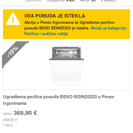
4 km
95
1
OVA PONUDA JE ISTEKLA
Akcija u Pevex trgovinama za Ugradbena perilica
posuđa BEKO BDIN25323 je istekla.
Akcije za kategoriju
Perilice i sušilice rublja
-19%
Ugradbena perilica posuđa BEKO BDIN25323 u Pevex
trgovinama
369,90 €
samo
458,90 €
1 kom.