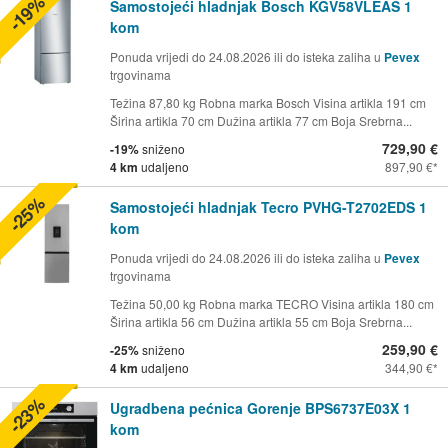
-19%
Samostojeći hladnjak Bosch KGV58VLEAS 1
kom
Ponuda vrijedi do 24.08.2026 ili do isteka zaliha u
Pevex
trgovinama
Težina 87,80 kg Robna marka Bosch Visina artikla 191 cm
Širina artikla 70 cm Dužina artikla 77 cm Boja Srebrna...
729,90 €
-19%
sniženo
4 km
udaljeno
897,90 €
-25%
Samostojeći hladnjak Tecro PVHG-T2702EDS 1
kom
Ponuda vrijedi do 24.08.2026 ili do isteka zaliha u
Pevex
trgovinama
Težina 50,00 kg Robna marka TECRO Visina artikla 180 cm
Širina artikla 56 cm Dužina artikla 55 cm Boja Srebrna...
259,90 €
-25%
sniženo
4 km
udaljeno
344,90 €
-23%
Ugradbena pećnica Gorenje BPS6737E03X 1
kom