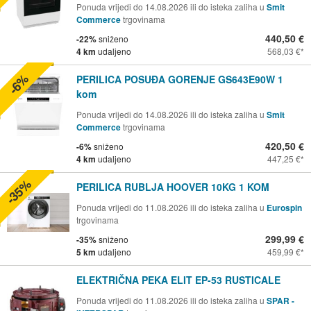
Ponuda vrijedi do 14.08.2026 ili do isteka zaliha u
Smit
Commerce
trgovinama
440,50 €
-22%
sniženo
4 km
udaljeno
568,03 €
-6%
PERILICA POSUĐA GORENJE GS643E90W 1
kom
Ponuda vrijedi do 14.08.2026 ili do isteka zaliha u
Smit
Commerce
trgovinama
420,50 €
-6%
sniženo
4 km
udaljeno
447,25 €
-35%
PERILICA RUBLJA HOOVER 10KG 1 KOM
Ponuda vrijedi do 11.08.2026 ili do isteka zaliha u
Eurospin
trgovinama
299,99 €
-35%
sniženo
5 km
udaljeno
459,99 €
ELEKTRIČNA PEKA ELIT EP-53 RUSTICALE
Ponuda vrijedi do 11.08.2026 ili do isteka zaliha u
SPAR -