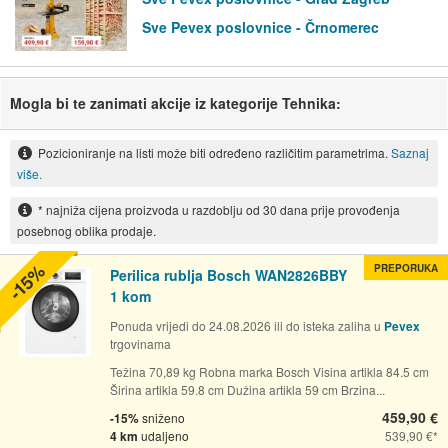
Sve Pevex poslovnice - Črnomerec
Mogla bi te zanimati akcije iz kategorije Tehnika:
Pozicioniranje na listi može biti određeno različitim parametrima.
Saznaj
više.
* najniža cijena proizvoda u razdoblju od 30 dana prije provođenja
posebnog oblika prodaje.
-15%
PREPORUKA
Perilica rublja Bosch WAN2826BBY
1 kom
Ponuda vrijedi do 24.08.2026 ili do isteka zaliha u
Pevex
trgovinama
Težina 70,89 kg Robna marka Bosch Visina artikla 84.5 cm
Širina artikla 59.8 cm Dužina artikla 59 cm Brzina...
459,90 €
-15%
sniženo
4 km
udaljeno
539,90 €