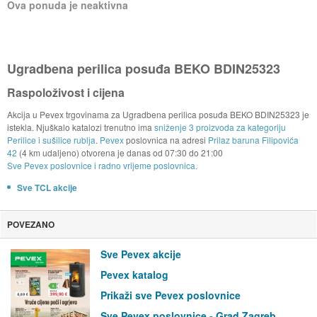
Ova ponuda je neaktivna
Ugradbena perilica posuđa BEKO BDIN25323
Raspoloživost i cijena
Akcija u Pevex trgovinama za Ugradbena perilica posuđa BEKO BDIN25323 je
istekla. Njuškalo katalozi trenutno ima
sniženje 3 proizvoda za kategoriju
Perilice i sušilice rublja
.
Pevex
poslovnica na adresi
Prilaz baruna Filipovića
42
(4 km udaljeno) otvorena je danas od
07:30
do
21:00
Sve Pevex poslovnice i radno vrijeme poslovnica.
Sve TCL akcije
POVEZANO
Sve Pevex akcije
Pevex katalog
Prikaži sve Pevex poslovnice
Sve Pevex poslovnice - Grad Zagreb