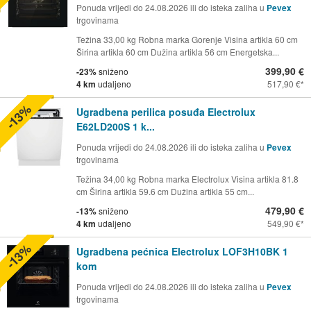
Ponuda vrijedi do 24.08.2026 ili do isteka zaliha u
Pevex
trgovinama
Težina 33,00 kg Robna marka Gorenje Visina artikla 60 cm
Širina artikla 60 cm Dužina artikla 56 cm Energetska...
399,90 €
-23%
sniženo
4 km
udaljeno
517,90 €
-13%
Ugradbena perilica posuđa Electrolux
E62LD200S 1 k...
Ponuda vrijedi do 24.08.2026 ili do isteka zaliha u
Pevex
trgovinama
Težina 34,00 kg Robna marka Electrolux Visina artikla 81.8
cm Širina artikla 59.6 cm Dužina artikla 55 cm...
479,90 €
-13%
sniženo
4 km
udaljeno
549,90 €
-13%
Ugradbena pećnica Electrolux LOF3H10BK 1
kom
Ponuda vrijedi do 24.08.2026 ili do isteka zaliha u
Pevex
trgovinama