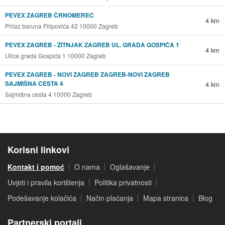
PEVEX ZAGREB ČRNOMEREC
4 km
Prilaz baruna Filipovića 42 10000 Zagreb
PEVEX ZAGREB - ŽITNJAK ZAGREB UL. GRADA GOSPIĆA 1
4 km
Ulica grada Gospića 1 10000 Zagreb
PEVEX ZAGREB - NOVI ZAGREB ZAGREB-NOVI ZAGREB
SAJMIŠNA CESTA 4
4 km
Sajmišna cesta 4 10000 Zagreb
Korisni linkovi
Kontakt i pomoć
O nama
Oglašavanje
Uvjeti i pravila korištenja
Politika privatnosti
Podešavanje kolačića
Način plaćanja
Mapa stranica
Blog
Partnerski portali