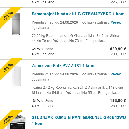
4 km
udaljeno
225,50 €
-21%
Samostojeći hladnjak LG GTBV44PYBKD 1 kom
Ponuda vrijedi do 24.08.2026 ili do isteka zaliha u
Pevex
trgovinama
70,00 kg Robna marka LG Visina artikla 184.5 cm Širina
artikla 70 cm Dužina artikla 73 cm Energetska...
629,90 €
-21%
sniženo
4 km
udaljeno
799,90 €
-31%
Zamrzivač Blitz PVZV-181 1 kom
Ponuda vrijedi do 24.08.2026 ili do isteka zaliha u
Pevex
trgovinama
Težina 2,42 kg Robna marka BLITZ Visina artikla 143.5 cm
Širina artikla 54.5 cm Dužina artikla 55 cm Energetska...
198,90 €
-31%
sniženo
4 km
udaljeno
289,90 €
-22%
ŠTEDNJAK KOMBINIRANI GORENJE GK6B43WD
1 kom