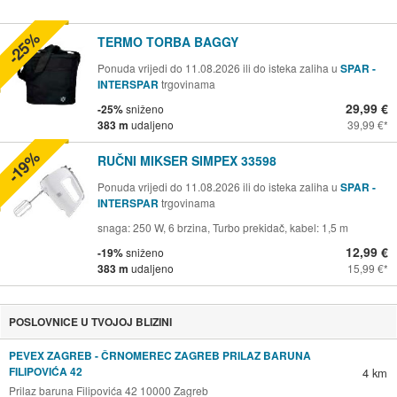
-25%
TERMO TORBA BAGGY
Ponuda vrijedi do 11.08.2026 ili do isteka zaliha u
SPAR -
INTERSPAR
trgovinama
29,99 €
-25%
sniženo
383 m
udaljeno
39,99 €
-19%
RUČNI MIKSER SIMPEX 33598
Ponuda vrijedi do 11.08.2026 ili do isteka zaliha u
SPAR -
INTERSPAR
trgovinama
snaga: 250 W, 6 brzina, Turbo prekidač, kabel: 1,5 m
12,99 €
-19%
sniženo
383 m
udaljeno
15,99 €
POSLOVNICE U TVOJOJ BLIZINI
PEVEX ZAGREB - ČRNOMEREC ZAGREB PRILAZ BARUNA
FILIPOVIĆA 42
4 km
Prilaz baruna Filipovića 42 10000 Zagreb