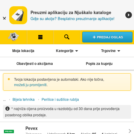
Preuzmi aplikaciju za Njuškalo kataloge
Gdje su akcije? Besplatno preuzimanje aplikacije!
PREDAJ OGLAS
Moja lokacija
Kategorije
Trgovine
Obavijesti o akcijama
Popis za kupnju
Tvoja lokacija postavljena je automatski. Ako nije točna,
možeš ju promijeniti
.
Bijela tehnika
Perilice i sušilice rublja
* najniža cijena proizvoda u razdoblju od 30 dana prije provođenja
posebnog oblika prodaje.
Pevex
Zatvoreno
Udaljenost:
Akcije:
katalozi