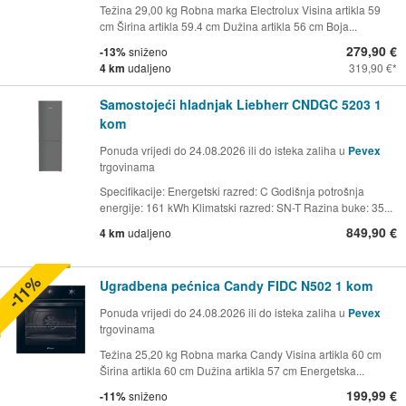
Težina 29,00 kg Robna marka Electrolux Visina artikla 59
cm Širina artikla 59.4 cm Dužina artikla 56 cm Boja...
279,90 €
-13%
sniženo
4 km
udaljeno
319,90 €
Samostojeći hladnjak Liebherr CNDGC 5203 1
kom
Ponuda vrijedi do 24.08.2026 ili do isteka zaliha u
Pevex
trgovinama
Specifikacije: Energetski razred: C Godišnja potrošnja
energije: 161 kWh Klimatski razred: SN-T Razina buke: 35...
849,90 €
4 km
udaljeno
-11%
Ugradbena pećnica Candy FIDC N502 1 kom
Ponuda vrijedi do 24.08.2026 ili do isteka zaliha u
Pevex
trgovinama
Težina 25,20 kg Robna marka Candy Visina artikla 60 cm
Širina artikla 60 cm Dužina artikla 57 cm Energetska...
199,99 €
-11%
sniženo