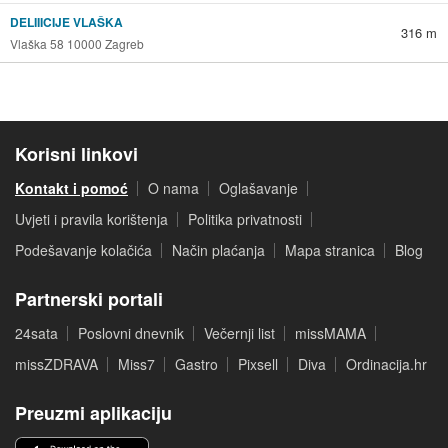
DELIIICIJE VLAŠKA
316 m
Vlaška 58 10000 Zagreb
Korisni linkovi
Kontakt i pomoć
O nama
Oglašavanje
Uvjeti i pravila korištenja
Politika privatnosti
Podešavanje kolačića
Način plaćanja
Mapa stranica
Blog
Partnerski portali
24sata
Poslovni dnevnik
Večernji list
missMAMA
missZDRAVA
Miss7
Gastro
Pixsell
Diva
Ordinacija.hr
Preuzmi aplikaciju