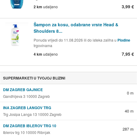
3,99 €
2 km
udaljeno
Šampon za kosu, odabrane vrste Head &
Shoulders 8...
Ponuda vrijedi do 11.08.2026 ili do isteka zaliha u
Plodine
trgovinama
7,95 €
4 km
udaljeno
SUPERMARKETI U TVOJOJ BLIZINI
DM ZAGREB GAJNICE
0 m
Gandhijeva 3 10000 Zagreb
INA ZAGREB LANGOV TRG
40 m
Trg Josipa Langa 13 10000 Zagreb
DM ZAGREB IBLEROV TRG 10
287 m
Iblerov trg 10 10000 Ribnjak