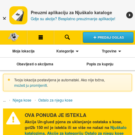
Preuzmi aplikaciju za Njuškalo kataloge
Gdje su akcije? Besplatno preuzimanje aplikacije!
PREDAJ OGLAS
Moja lokacija
Kategorije
Trgovine
Obavijesti o akcijama
Popis za kupnju
Tvoja lokacija postavljena je automatski. Ako nije točna,
možeš ju promijeniti
.
Njega kose
Ostalo za njegu kose
OVA PONUDA JE ISTEKLA
Akcija
Un-glued pjena za uklanjanje ostataka s kose,
got2b 150 ml
je istekla ili se više ne nalazi na
Njuškalo
katalozima
.
Akcije za kategoriju Ostalo za njegu kose