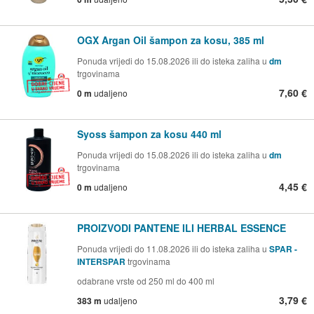
OGX Argan Oil šampon za kosu, 385 ml
Ponuda vrijedi do 15.08.2026 ili do isteka zaliha u
dm
trgovinama
7,60 €
0 m
udaljeno
Syoss šampon za kosu 440 ml
Ponuda vrijedi do 15.08.2026 ili do isteka zaliha u
dm
trgovinama
4,45 €
0 m
udaljeno
PROIZVODI PANTENE ILI HERBAL ESSENCE
Ponuda vrijedi do 11.08.2026 ili do isteka zaliha u
SPAR -
INTERSPAR
trgovinama
odabrane vrste od 250 ml do 400 ml
3,79 €
383 m
udaljeno