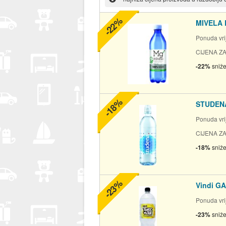
-22%
MIVELA 
Ponuda vrij
CIJENA ZA 
-22%
sniž
-18%
STUDENA
Ponuda vrij
CIJENA ZA
-18%
sniž
-23%
Vindi GA
Ponuda vrij
-23%
sniž