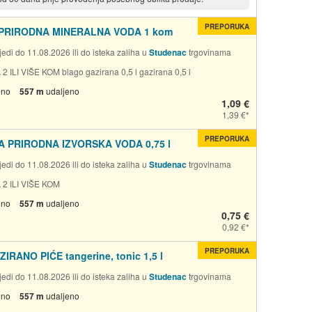
PREPORUKA
PRIRODNA MINERALNA VODA 1 kom
edi do 11.08.2026 ili do isteka zaliha u
Studenac
trgovinama
2 ILI VIŠE KOM blago gazirana 0,5 l gazirana 0,5 l
eno
557 m
udaljeno
1,09 €
1,39 €
PREPORUKA
 PRIRODNA IZVORSKA VODA 0,75 l
edi do 11.08.2026 ili do isteka zaliha u
Studenac
trgovinama
 2 ILI VIŠE KOM
eno
557 m
udaljeno
0,75 €
0,92 €
PREPORUKA
ZIRANO PIĆE tangerine, tonic 1,5 l
edi do 11.08.2026 ili do isteka zaliha u
Studenac
trgovinama
eno
557 m
udaljeno