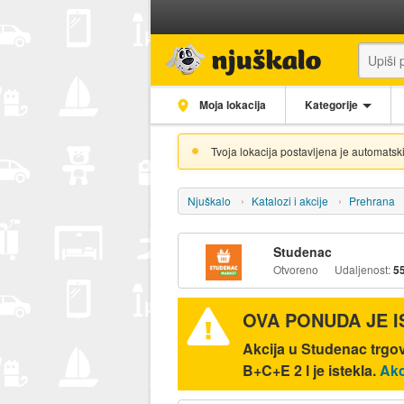
Moja lokacija
Kategorije
Tvoja lokacija postavljena je automatski
Njuškalo
Katalozi i akcije
Prehrana
Studenac
Otvoreno
Udaljenost:
5
OVA PONUDA JE 
Akcija u Studenac trg
B+C+E 2 l je istekla.
Akc