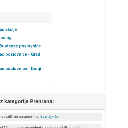
ac akcije
atalog
 Studenac poslovnice
ac poslovnice - Grad
ac poslovnice - Donji
iz kategorije Prehrana:
eno različitim parametrima.
Saznaj više.
 od 30 dana prije provođenja posebnog oblika prodaje.