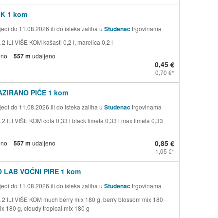
OK 1 kom
edi do 11.08.2026 ili do isteka zaliha u
Studenac
trgovinama
 ILI VIŠE KOM kašasti 0,2 l, marelica 0,2 l
eno
557 m
udaljeno
0,45 €
0,70 €
AZIRANO PIĆE 1 kom
edi do 11.08.2026 ili do isteka zaliha u
Studenac
trgovinama
2 ILI VIŠE KOM cola 0,33 l black limeta 0,33 l max limeta 0,33
0,85 €
eno
557 m
udaljeno
1,05 €
 LAB VOĆNI PIRE 1 kom
edi do 11.08.2026 ili do isteka zaliha u
Studenac
trgovinama
2 ILI VIŠE KOM much berry mix 180 g, berry blossom mix 180
x 180 g, cloudy tropical mix 180 g