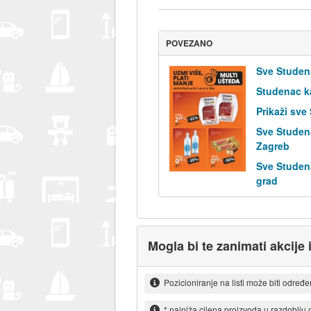
POVEZANO
Sve Studen
Studenac k
Prikaži sve
Sve Studen
Zagreb
Sve Studen
grad
Mogla bi te zanimati akcije 
Pozicioniranje na listi može biti određ
* najniža cijena proizvoda u razdoblju