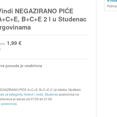
STUD
Petrin
Vindi NEGAZIRANO PIĆE
A+C+E, B+C+E 2 l u Studenac
trgovinama
1,99 €
amo
l
va ponuda je neaktivna
 NEGAZIRANO PIĆE A+C+E, B+C+E 2 l je istekla. Njuškalo
oda za kategoriju Sokovi i voda
.
Studenac
poslovnica na
otvorena je danas od
07:00
do
21:00
 poslovnica.