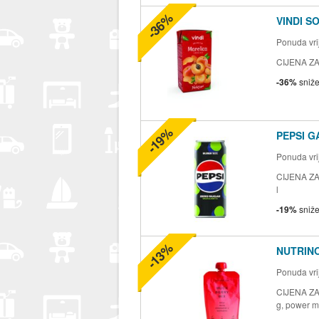
-36%
VINDI S
Ponuda vrij
CIJENA ZA 2
-36%
sniž
-19%
PEPSI G
Ponuda vrij
CIJENA ZA 
l
-19%
sniž
-13%
NUTRINO
Ponuda vrij
CIJENA ZA 
g, power mi