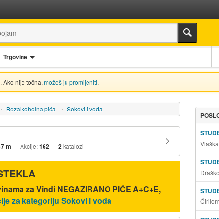
Trgovine
. Ako nije točna,
možeš ju promijeniti
.
Bezalkoholna pića
Sokovi i voda
POSLO
STUD
Vlaška
57 m
Akcije:
162
2
katalozi
STUD
ISTEKLA
Draško
ovinama za Vindi NEGAZIRANO PIĆE A+C+E,
STUD
ije za kategoriju Sokovi i voda
Ćirilo