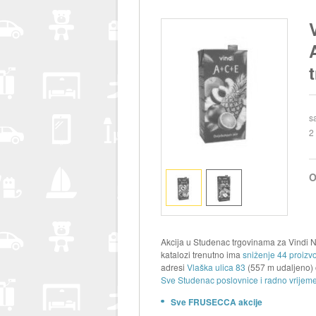
s
2 
O
Akcija u Studenac trgovinama za Vindi
katalozi trenutno ima
sniženje 44 proizv
adresi
Vlaška ulica 83
(557 m udaljeno) 
Sve Studenac poslovnice i radno vrijeme
Sve FRUSECCA akcije