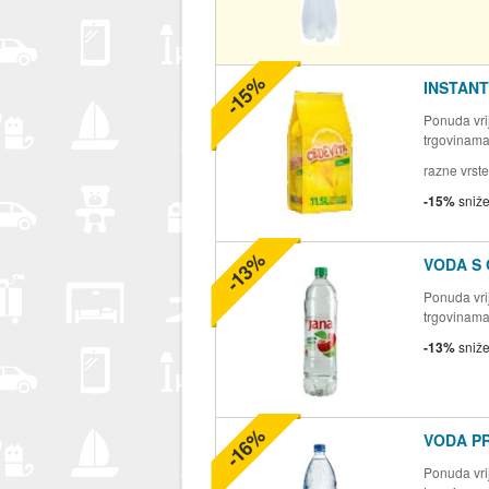
-15%
INSTANT
Ponuda vrij
trgovinam
razne vrste
-15%
sniž
-13%
VODA S
Ponuda vrij
trgovinam
-13%
sniž
-16%
VODA P
Ponuda vrij