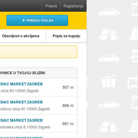
Prijava
Registracija
PREDAJ OGLAS
Obavijesti o akcijama
Popis za kupnju
VNICE U TVOJOJ BLIZINI
ENAC MARKET ZAGREB
557 m
 ulica 83 10000 Zagreb
ENAC MARKET ZAGREB
606 m
vićeva ulica 40 10000 Zagreb
ENAC MARKET ZAGREB
651 m
metodska ulica 8 10000 Zagreb