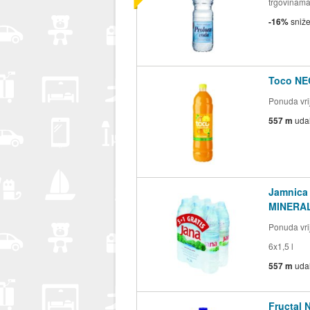
trgovinam
-16%
sniž
Toco NEG
Ponuda vrij
557 m
uda
Jamnica
MINERAL
Ponuda vrij
6x1,5 l
557 m
uda
Fructal N