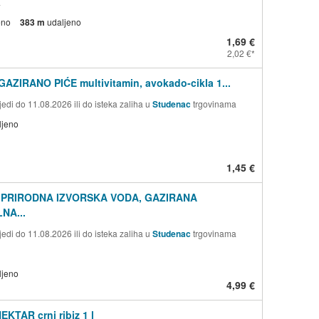
a
eno
383 m
udaljeno
1,69 €
2,02 €
AZIRANO PIĆE multivitamin, avokado-cikla 1...
edi do 11.08.2026 ili do isteka zaliha u
Studenac
trgovinama
ljeno
1,45 €
 PRIRODNA IZVORSKA VODA, GAZIRANA
NA...
edi do 11.08.2026 ili do isteka zaliha u
Studenac
trgovinama
ljeno
4,99 €
EKTAR crni ribiz 1 l