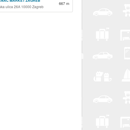
ENAC MARKET ZAGREB
667 m
jska ulica 26A 10000 Zagreb