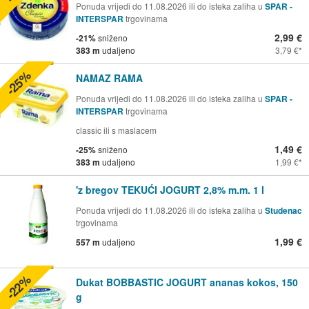
Ponuda vrijedi do 11.08.2026 ili do isteka zaliha u
SPAR -
INTERSPAR
trgovinama
2,99 €
-21%
sniženo
383 m
udaljeno
3,79 €
-25%
NAMAZ RAMA
Ponuda vrijedi do 11.08.2026 ili do isteka zaliha u
SPAR -
INTERSPAR
trgovinama
classic ili s maslacem
1,49 €
-25%
sniženo
383 m
udaljeno
1,99 €
'z bregov TEKUĆI JOGURT 2,8% m.m. 1 l
Ponuda vrijedi do 11.08.2026 ili do isteka zaliha u
Studenac
trgovinama
1,99 €
557 m
udaljeno
-22%
Dukat BOBBASTIC JOGURT ananas kokos, 150
g