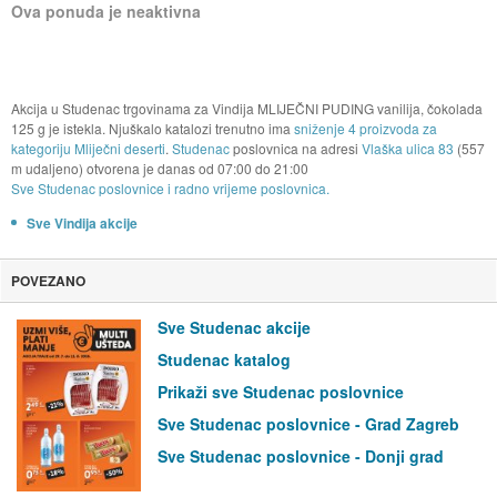
Ova ponuda je neaktivna
Akcija u Studenac trgovinama za Vindija MLIJEČNI PUDING vanilija, čokolada
125 g je istekla. Njuškalo katalozi trenutno ima
sniženje 4 proizvoda za
kategoriju Mliječni deserti
.
Studenac
poslovnica na adresi
Vlaška ulica 83
(557
m udaljeno) otvorena je danas od
07:00
do
21:00
Sve Studenac poslovnice i radno vrijeme poslovnica.
Sve Vindija akcije
POVEZANO
Sve Studenac akcije
Studenac katalog
Prikaži sve Studenac poslovnice
Sve Studenac poslovnice - Grad Zagreb
Sve Studenac poslovnice - Donji grad