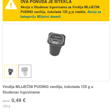
OVA PONUDA JE ISTEKLA
Akcija u Studenac trgovinama za Vindija MLIJEČNI
PUDING vanilija, čokolada 125 g je istekla.
Akcije za
kategoriju Mliječni deserti
Vindija MLIJEČNI PUDING vanilija, čokolada 125 g u
Studenac trgovinama
0,49 €
samo
125 g