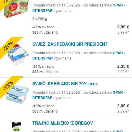
Ponuda vrijedi do 11.08.2026 ili do isteka zaliha u
SPAR -
INTERSPAR
trgovinama
3 x 200 g
2,99 €
-25%
sniženo
383 m
udaljeno
3,99 €
-21%
SVJEŽI ZAGREBAČKI SIR PRESIDENT
Ponuda vrijedi do 11.08.2026 ili do isteka zaliha u
SPAR -
INTERSPAR
trgovinama
2,35 €
-21%
sniženo
383 m
udaljeno
2,99 €
-13%
SVJEŽI KREM ABC SIR 70% m.m.
Ponuda vrijedi do 11.08.2026 ili do isteka zaliha u
SPAR -
INTERSPAR
trgovinama
2,09 €
-13%
sniženo
383 m
udaljeno
2,39 €
TRAJNO MLIJEKO ‘Z BREGOV
Ponuda vrijedi do 11.08.2026 ili do isteka zaliha u
SPAR -