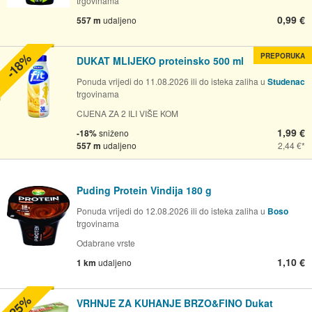
trgovinama
0,99 €
557 m
udaljeno
-18%
PREPORUKA
DUKAT MLIJEKO proteinsko 500 ml
Ponuda vrijedi do 11.08.2026 ili do isteka zaliha u
Studenac
trgovinama
CIJENA ZA 2 ILI VIŠE KOM
1,99 €
-18%
sniženo
557 m
udaljeno
2,44 €
Puding Protein Vindija 180 g
Ponuda vrijedi do 12.08.2026 ili do isteka zaliha u
Boso
trgovinama
Odabrane vrste
1,10 €
1 km
udaljeno
-25%
VRHNJE ZA KUHANJE BRZO&FINO Dukat