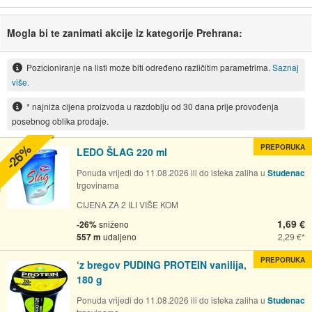
Mogla bi te zanimati akcije iz kategorije Prehrana:
Pozicioniranje na listi može biti određeno različitim parametrima.
Saznaj
više.
* najniža cijena proizvoda u razdoblju od 30 dana prije provođenja
posebnog oblika prodaje.
-26%
PREPORUKA
LEDO ŠLAG 220 ml
Ponuda vrijedi do 11.08.2026 ili do isteka zaliha u
Studenac
trgovinama
CIJENA ZA 2 ILI VIŠE KOM
1,69 €
-26%
sniženo
557 m
udaljeno
2,29 €
PREPORUKA
‘z bregov PUDING PROTEIN vanilija,
180 g
Ponuda vrijedi do 11.08.2026 ili do isteka zaliha u
Studenac