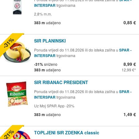
INTERSPAR
trgovinama
2,8% m.m.
0,85 €
383 m
udaljeno
-31%
SIR PLANINSKI
Ponuda vrijedi do 11.08.2026 ili do isteka zaliha u
SPAR -
INTERSPAR
trgovinama
8,99 €
-31%
sniženo
383 m
udaljeno
12,99 €
SIR RIBANAC PRESIDENT
Ponuda vrijedi do 11.08.2026 ili do isteka zaliha u
SPAR -
INTERSPAR
trgovinama
Uz Moj SPAR App -20%
1,49 €
383 m
udaljeno
-21%
TOPLJENI SIR ZDENKA classic