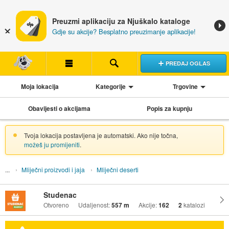
Preuzmi aplikaciju za Njuškalo kataloge
Gdje su akcije? Besplatno preuzimanje aplikacije!
PREDAJ OGLAS
Moja lokacija
Kategorije
Trgovine
Obavijesti o akcijama
Popis za kupnju
Tvoja lokacija postavljena je automatski. Ako nije točna,
možeš ju promijeniti
.
Mliječni proizvodi i jaja
Mliječni deserti
Studenac
Otvoreno
Udaljenost:
557 m
Akcije:
162
2
katalozi