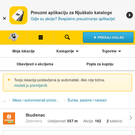
Preuzmi aplikaciju za Njuškalo kataloge
Gdje su akcije? Besplatno preuzimanje aplikacije!
PREDAJ OGLAS
Moja lokacija
Kategorije
Trgovine
Obavijesti o akcijama
Popis za kupnju
Tvoja lokacija postavljena je automatski. Ako nije točna,
možeš ju promijeniti
.
Meso i suhomesnati proizvodi
Šunke, salame i naresci
Studenac
Zatvoreno
Udaljenost:
557 m
Akcije:
162
2
katalozi