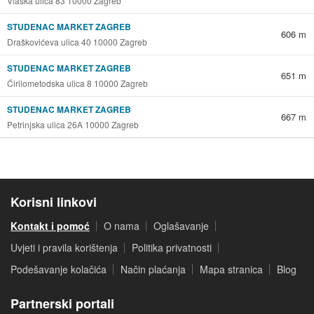
Vlaška ulica 83 10000 Zagreb
STUDENAC MARKET ZAGREB
606 m
Draškovićeva ulica 40 10000 Zagreb
STUDENAC MARKET ZAGREB
651 m
Ćirilometodska ulica 8 10000 Zagreb
STUDENAC MARKET ZAGREB
667 m
Petrinjska ulica 26A 10000 Zagreb
Korisni linkovi
Kontakt i pomoć
O nama
Oglašavanje
Uvjeti i pravila korištenja
Politika privatnosti
Podešavanje kolačića
Način plaćanja
Mapa stranica
Blog
Partnerski portali