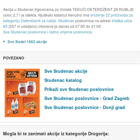
Akcija u Studenac trgovinama za Violeta TEKUĆI DETERDŽENT ZA RUBLJE
color, 2,7 l je istekla. Njuškalo katalozi trenutno ima
sniženje 22 proizvoda za
kategoriju Deterdženti za rublje
.
Studenac
poslovnica na adresi
Vlaška ulica
83
(557 m udaljeno) otvorena je danas od
07:00
do
21:00
Sve Studenac poslovnice i radno vrijeme poslovnica.
Sve Badel 1862 akcije
POVEZANO
Sve Studenac akcije
Studenac katalog
Prikaži sve Studenac poslovnice
Sve Studenac poslovnice - Grad Zagreb
Sve Studenac poslovnice - Donji grad
Mogla bi te zanimati akcije iz kategorije Drogerija: