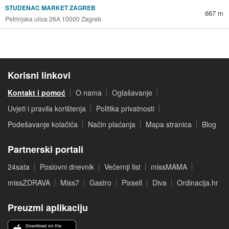
STUDENAC MARKET ZAGREB
667 m
Petrinjska ulica 26A 10000 Zagreb
Korisni linkovi
Kontakt i pomoć
O nama
Oglašavanje
Uvjeti i pravila korištenja
Politika privatnosti
Podešavanje kolačića
Način plaćanja
Mapa stranica
Blog
Partnerski portali
24sata
Poslovni dnevnik
Večernji list
missMAMA
missZDRAVA
Miss7
Gastro
Pixsell
Diva
Ordinacija.hr
Preuzmi aplikaciju