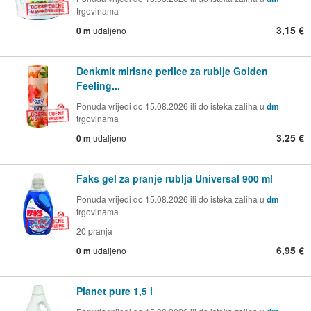
trgovinama
3,15 €
0 m
udaljeno
Denkmit mirisne perlice za rublje Golden
Feeling...
Ponuda vrijedi do 15.08.2026 ili do isteka zaliha u
dm
trgovinama
3,25 €
0 m
udaljeno
Faks gel za pranje rublja Universal 900 ml
Ponuda vrijedi do 15.08.2026 ili do isteka zaliha u
dm
trgovinama
20 pranja
6,95 €
0 m
udaljeno
Planet pure 1,5 l