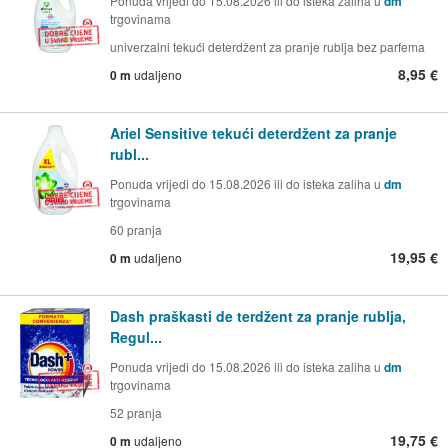
Ponuda vrijedi do 15.08.2026 ili do isteka zaliha u
dm
trgovinama
univerzalni tekući deterdžent za pranje rublja bez parfema
8,95 €
0 m
udaljeno
Ariel Sensitive tekući deterdžent za pranje
rubl...
Ponuda vrijedi do 15.08.2026 ili do isteka zaliha u
dm
trgovinama
60 pranja
19,95 €
0 m
udaljeno
Dash praškasti de terdžent za pranje rublja,
Regul...
Ponuda vrijedi do 15.08.2026 ili do isteka zaliha u
dm
trgovinama
52 pranja
19,75 €
0 m
udaljeno