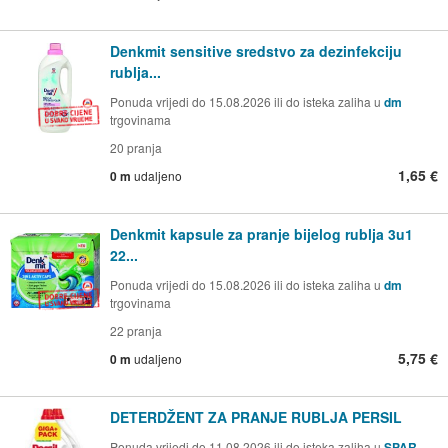
Denkmit sensitive sredstvo za dezinfekciju
rublja...
Ponuda vrijedi do 15.08.2026 ili do isteka zaliha u
dm
trgovinama
20 pranja
1,65 €
0 m
udaljeno
Denkmit kapsule za pranje bijelog rublja 3u1
22...
Ponuda vrijedi do 15.08.2026 ili do isteka zaliha u
dm
trgovinama
22 pranja
5,75 €
0 m
udaljeno
DETERDŽENT ZA PRANJE RUBLJA PERSIL
Ponuda vrijedi do 11.08.2026 ili do isteka zaliha u
SPAR -