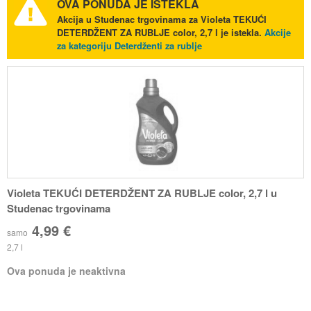
OVA PONUDA JE ISTEKLA
Akcija u Studenac trgovinama za Violeta TEKUĆI
DETERDŽENT ZA RUBLJE color, 2,7 l je istekla.
Akcije
za kategoriju Deterdženti za rublje
Violeta TEKUĆI DETERDŽENT ZA RUBLJE color, 2,7 l u
Studenac trgovinama
4,99 €
samo
2,7 l
Ova ponuda je neaktivna