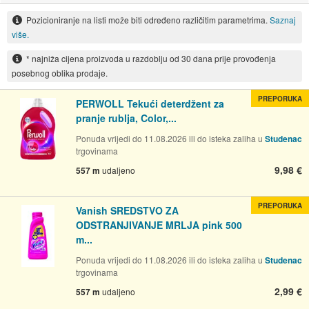
Pozicioniranje na listi može biti određeno različitim parametrima.
Saznaj
više.
* najniža cijena proizvoda u razdoblju od 30 dana prije provođenja
posebnog oblika prodaje.
PREPORUKA
PERWOLL Tekući deterdžent za
pranje rublja, Color,...
Ponuda vrijedi do 11.08.2026 ili do isteka zaliha u
Studenac
trgovinama
9,98 €
557 m
udaljeno
PREPORUKA
Vanish SREDSTVO ZA
ODSTRANJIVANJE MRLJA pink 500
m...
Ponuda vrijedi do 11.08.2026 ili do isteka zaliha u
Studenac
trgovinama
2,99 €
557 m
udaljeno