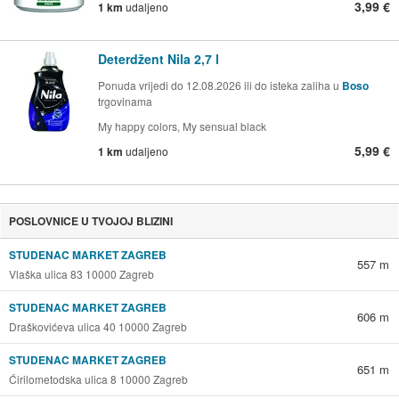
3,99 €
1 km
udaljeno
Deterdžent Nila 2,7 l
Ponuda vrijedi do 12.08.2026 ili do isteka zaliha u
Boso
trgovinama
My happy colors, My sensual black
5,99 €
1 km
udaljeno
POSLOVNICE U TVOJOJ BLIZINI
STUDENAC MARKET ZAGREB
557 m
Vlaška ulica 83 10000 Zagreb
STUDENAC MARKET ZAGREB
606 m
Draškovićeva ulica 40 10000 Zagreb
STUDENAC MARKET ZAGREB
651 m
Ćirilometodska ulica 8 10000 Zagreb