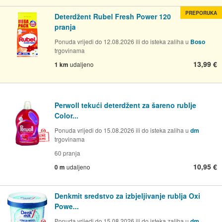
PREPORUKA
Deterdžent Rubel Fresh Power 120
pranja
Ponuda vrijedi do 12.08.2026 ili do isteka zaliha u
Boso
trgovinama
13,99 €
1 km
udaljeno
Perwoll tekući deterdžent za šareno rublje
Color...
Ponuda vrijedi do 15.08.2026 ili do isteka zaliha u
dm
trgovinama
60 pranja
10,95 €
0 m
udaljeno
Denkmit sredstvo za izbjeljivanje rublja Oxi
Powe...
Ponuda vrijedi do 15.08.2026 ili do isteka zaliha u
dm