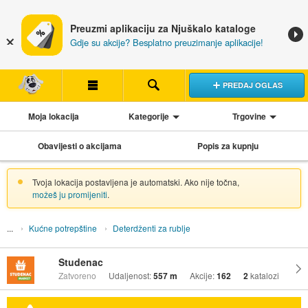
Preuzmi aplikaciju za Njuškalo kataloge
Gdje su akcije? Besplatno preuzimanje aplikacije!
PREDAJ OGLAS
Moja lokacija
Kategorije
Trgovine
Obavijesti o akcijama
Popis za kupnju
Tvoja lokacija postavljena je automatski. Ako nije točna,
možeš ju promijeniti
.
Kućne potrepštine
Deterdženti za rublje
Studenac
Zatvoreno
Udaljenost:
557 m
Akcije:
162
2
katalozi