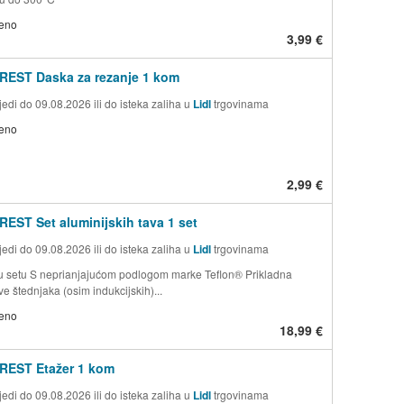
jeno
3,99 €
REST Daska za rezanje 1 kom
edi do 09.08.2026 ili do isteka zaliha u
Lidl
trgovinama
jeno
2,99 €
EST Set aluminijskih tava 1 set
edi do 09.08.2026 ili do isteka zaliha u
Lidl
trgovinama
 setu S neprianjajućom podlogom marke Teflon® Prikladna
ve štednjaka (osim indukcijskih)...
jeno
18,99 €
REST Etažer 1 kom
edi do 09.08.2026 ili do isteka zaliha u
Lidl
trgovinama