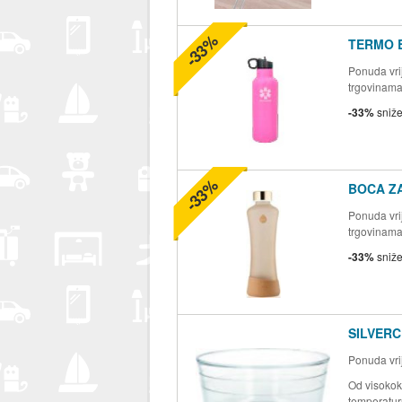
-33%
TERMO 
Ponuda vrij
trgovinam
-33%
sniž
-33%
BOCA Z
Ponuda vrij
trgovinam
-33%
sniž
SILVERC
Ponuda vrij
Od visokok
temperatu