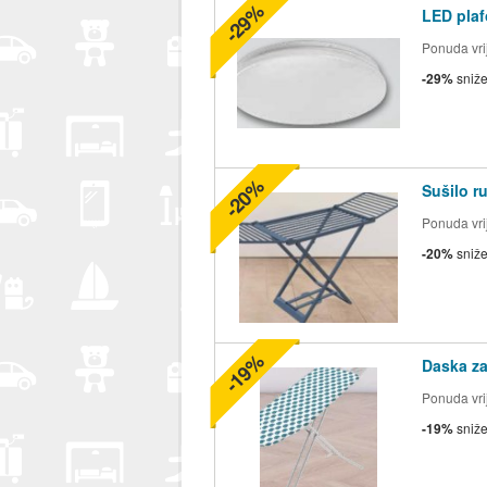
-29%
LED pla
Ponuda vrij
-29%
sniž
-20%
Sušilo r
Ponuda vrij
-20%
sniž
-19%
Daska z
Ponuda vrij
-19%
sniž