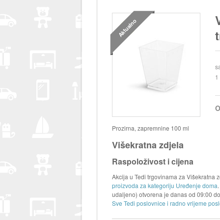
Aktualno
s
1
O
Prozirna, zapremnine 100 ml
Višekratna zdjela
Raspoloživost i cijena
Akcija u Tedi trgovinama za Višekratna zd
proizvoda za kategoriju Uređenje doma
udaljeno) otvorena je danas od
09:00
d
Sve Tedi poslovnice i radno vrijeme posl