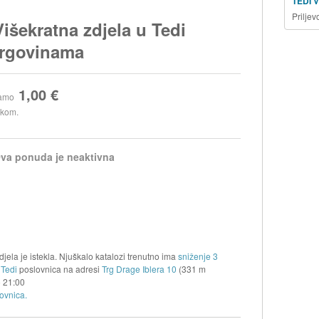
TEDI 
Prilje
Višekratna zdjela u Tedi
trgovinama
1,00 €
amo
 kom.
va ponuda je neaktivna
jela je istekla. Njuškalo katalozi trenutno ima
sniženje 3
.
Tedi
poslovnica na adresi
Trg Drage Iblera 10
(331 m
o
21:00
ovnica.