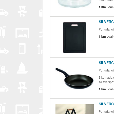
1 km
udal
SILVERC
Ponuda vrij
1 km
udal
SILVERCR
Ponuda vrij
3 komada u
za sve tipo
1 km
udal
SILVERC
Ponuda vrij