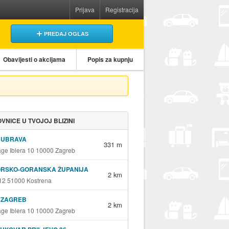
Prijava
Registracija
PREDAJ OGLAS
Obavijesti o akcijama
Popis za kupnju
VNICE U TVOJOJ BLIZINI
DUBRAVA
331 m
age Iblera 10 10000 Zagreb
ORSKO-GORANSKA ŽUPANIJA
2 km
12 51000 Kostrena
 ZAGREB
2 km
age Iblera 10 10000 Zagreb