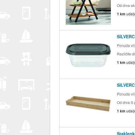
Od drva ak
1 km
udal
SILVERCR
Ponuda vrij
Različite 
1 km
udal
SILVERCR
Ponuda vrij
Od drva S 
1 km
udal
Staklenk