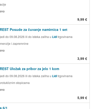
acije
jeno
9,99 €
EST Posude za čuvanje namirnica 1 set
edi do 09.08.2026 ili do isteka zaliha u
Lidl
trgovinama
dimenzije i zapremnine
jeno
3,99 €
EST Uložak za pribor za jelo 1 kom
edi do 09.08.2026 ili do isteka zaliha u
Lidl
trgovinama
protukliznim stopicama
jeno
5,99 €
a 6/1