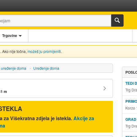
Trgovine
. Ako nije točna,
možeš ju promijeniti
.
i uređenje doma
Uređenje doma
POSLO
TEDI 
Trg Dr
31 m
PRIM
ISTEKLA
Korzo 
 za Višekratna zdjela je istekla.
Akcije za
GRAD
oma
Trg Dr