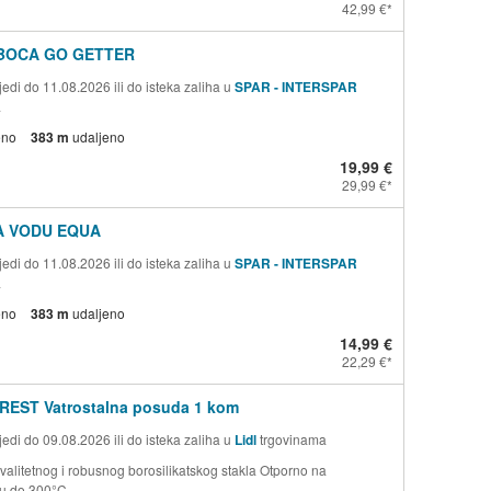
42,99 €
BOCA GO GETTER
edi do 11.08.2026 ili do isteka zaliha u
SPAR - INTERSPAR
a
eno
383 m
udaljeno
19,99 €
29,99 €
A VODU EQUA
edi do 11.08.2026 ili do isteka zaliha u
SPAR - INTERSPAR
a
eno
383 m
udaljeno
14,99 €
22,29 €
REST Vatrostalna posuda 1 kom
edi do 09.08.2026 ili do isteka zaliha u
Lidl
trgovinama
valitetnog i robusnog borosilikatskog stakla Otporno na
ru do 300°C