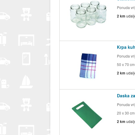
Ponuda vrij
2 km
udal
Krpa kuh
Ponuda vrij
50 x 70 cm
2 km
udal
Daska za
Ponuda vrij
20 x 30 cm
2 km
udal