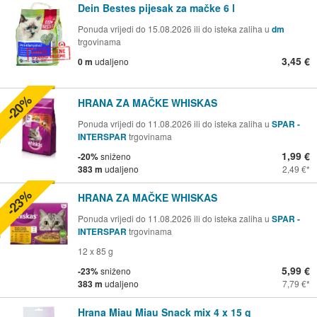
Dein Bestes pijesak za mačke 6 l
Ponuda vrijedi do 15.08.2026 ili do isteka zaliha u
dm
trgovinama
3,45 €
0 m
udaljeno
-20%
HRANA ZA MAČKE WHISKAS
Ponuda vrijedi do 11.08.2026 ili do isteka zaliha u
SPAR -
INTERSPAR
trgovinama
1,99 €
-20%
sniženo
383 m
udaljeno
2,49 €
-23%
HRANA ZA MAČKE WHISKAS
Ponuda vrijedi do 11.08.2026 ili do isteka zaliha u
SPAR -
INTERSPAR
trgovinama
12 x 85 g
5,99 €
-23%
sniženo
383 m
udaljeno
7,79 €
Hrana Miau Miau Snack mix 4 x 15 g