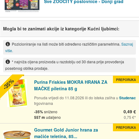
Sve ZOOCITY poslovnice - Donji grad
Mogla bi te zanimati akcije iz kategorije Kućni ljubimci:
Pozicioniranje na listi može biti određeno različitim parametrima.
Saznaj
više.
* najniža cijena proizvoda u razdoblju od 30 dana prije provođenja
posebnog oblika prodaje.
-35%
PREPORUKA
Purina Friskies MOKRA HRANA ZA
MAČKE piletina 85 g
Ponuda vrijedi do 11.08.2026 ili do isteka zaliha u
Studenac
trgovinama
0,49 €
-35%
sniženo
557 m
udaljeno
0,75 €
PREPORUKA
Gourmet Gold Junior hrana za
mačiće teletina, 85...