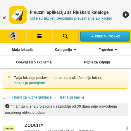
Preuzmi aplikaciju za Njuškalo kataloge
Gdje su akcije? Besplatno preuzimanje aplikacije!
PREDAJ OGLAS
Moja lokacija
Kategorije
Trgovine
Obavijesti o akcijama
Popis za kupnju
Tvoja lokacija postavljena je automatski. Ako nije točna,
možeš ju promijeniti
.
Hrana za kućne ljubimce
Hrana za mačke
* najniža cijena proizvoda u razdoblju od 30 dana prije provođenja
posebnog oblika prodaje.
ZOOCITY
Otvoreno
Udaljenost:
katalozi