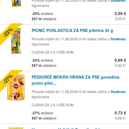
Ponuda vrijedi do 11.08.2026 ili do isteka zaliha u
Studenac
trgovinama
2,59 €
-20%
sniženo
557 m
udaljeno
3,25 €
-23%
PICNIC POSLASTICA ZA PSE piletina 42 g
Ponuda vrijedi do 11.08.2026 ili do isteka zaliha u
Studenac
trgovinama
CIJENA ZA 2 ILI VIŠE KOM
0,69 €
-23%
sniženo
557 m
udaljeno
0,90 €
-27%
PEDIGREE MOKRA HRANA ZA PSE govedina,
junior pilet...
Ponuda vrijedi do 11.08.2026 ili do isteka zaliha u
Studenac
trgovinama
CIJENA ZA 2 ILI VIŠE KOM
0,72 €
-27%
sniženo
557 m
udaljeno
0,98 €