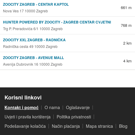
ZOOCITY ZAGREB - CENTAR KAPTOL
661 m
Nova Ves 17 10000 Zagreb
HUNTER POWERED BY ZOOCITY - ZAGREB CENTAR CVJETNI
768 m
Trg P. Preradovića 6/1 10000 Zagreb
ZOOCITY XXL ZAGREB - RADNIČKA
2 km
Radnička cesta 49 10000 Zagreb
ZOOCITY ZAGREB - AVENUE MALL
4 km
Avenija Dubrovnik 16 10000 Zagreb
Korisni linkovi
Kontakt i pomoć
O nama
Oglašavanje
Uvjeti i pravila korištenja
Politika privatnosti
Podešavanje kolačića
Način plaćanja
Mapa stranica
Blog