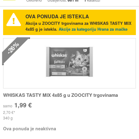
661 m
1
OVA PONUDA JE ISTEKLA
Akcija u ZOOCITY trgovinama za WHISKAS TASTY MIX
4x85 g je istekla.
Akcije za kategoriju Hrana za mačke
-26%
WHISKAS TASTY MIX 4x85 g u ZOOCITY trgovinama
1,99 €
samo
2,70 €
340 g
Ova ponuda je neaktivna