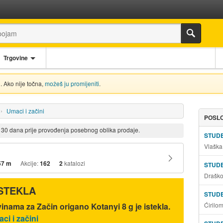
Trgovine
. Ako nije točna,
možeš ju promijeniti
.
Umaci i začini
POSLO
d 30 dana prije provođenja posebnog oblika prodaje.
STUD
Vlaška
57 m
Akcije:
162
2
katalozi
STUD
Draško
ISTEKLA
STUD
Ćirilo
inama za Začin origano Kotanyi 8 g je istekla.
ci i začini