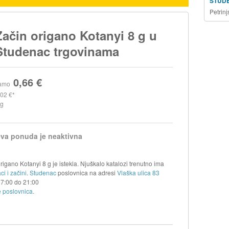
STUD
Petrin
Začin origano Kotanyi 8 g u
Studenac trgovinama
0,66 €
amo
,02 €
 g
va ponuda je neaktivna
igano Kotanyi 8 g je istekla. Njuškalo katalozi trenutno ima
i i začini
.
Studenac
poslovnica na adresi
Vlaška ulica 83
07:00
do
21:00
 poslovnica.