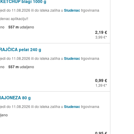
 KETCHUP blagi 1000 g
edi do 11.08.2026 ili do isteka zaliha u
Studenac
trgovinama
denac aplikaciju!!
eno
557 m
udaljeno
2,19 €
3,99 €
RAJČICA pelat 240 g
edi do 11.08.2026 ili do isteka zaliha u
Studenac
trgovinama
eno
557 m
udaljeno
0,99 €
1,39 €
MAJONEZA 80 g
edi do 11.08.2026 ili do isteka zaliha u
Studenac
trgovinama
ljeno
0,95 €