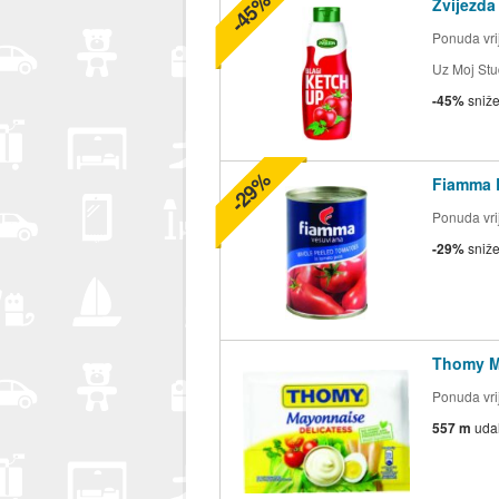
-45%
Zvijezda
Ponuda vrij
Uz Moj Stu
-45%
sniž
-29%
Fiamma 
Ponuda vrij
-29%
sniž
Thomy 
Ponuda vrij
557 m
uda