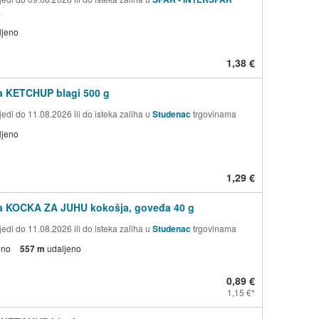
a
ljeno
1,38 €
a KETCHUP blagi 500 g
edi do 11.08.2026 ili do isteka zaliha u
Studenac
trgovinama
ljeno
1,29 €
a KOCKA ZA JUHU kokošja, goveđa 40 g
edi do 11.08.2026 ili do isteka zaliha u
Studenac
trgovinama
eno
557 m
udaljeno
0,89 €
1,15 €