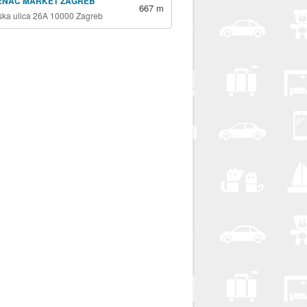
ENAC MARKET ZAGREB
667 m
jska ulica 26A 10000 Zagreb