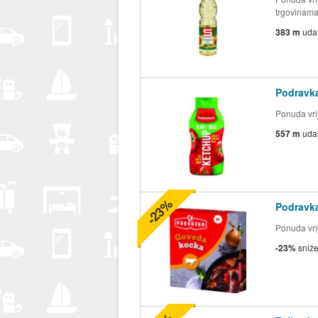
trgovinam
383 m
uda
Podravk
Ponuda vrij
557 m
uda
-23%
Podravk
Ponuda vrij
-23%
sniž