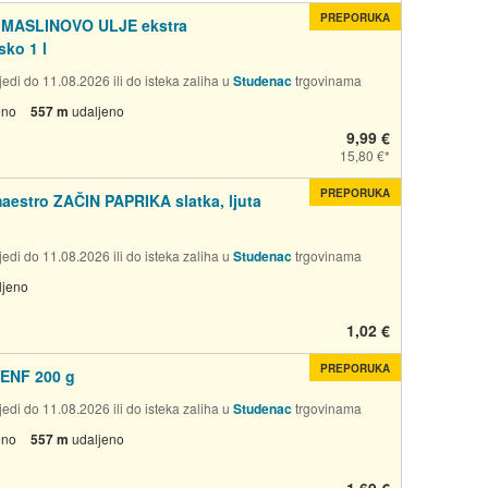
PREPORUKA
a MASLINOVO ULJE ekstra
sko 1 l
edi do 11.08.2026 ili do isteka zaliha u
Studenac
trgovinama
eno
557 m
udaljeno
9,99 €
15,80 €
PREPORUKA
aestro ZAČIN PAPRIKA slatka, ljuta
edi do 11.08.2026 ili do isteka zaliha u
Studenac
trgovinama
ljeno
1,02 €
PREPORUKA
ENF 200 g
edi do 11.08.2026 ili do isteka zaliha u
Studenac
trgovinama
eno
557 m
udaljeno
1,69 €