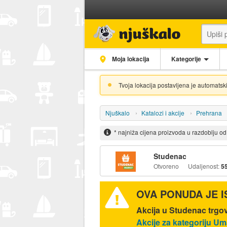
Moja lokacija
Kategorije
Tvoja lokacija postavljena je automatski
Njuškalo
Katalozi i akcije
Prehrana
* najniža cijena proizvoda u razdoblju o
Studenac
Otvoreno
Udaljenost:
5
OVA PONUDA JE 
Akcija u Studenac trgov
Akcije za kategoriju Uma