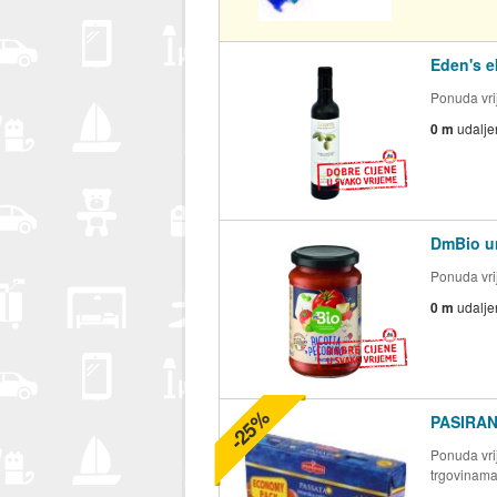
Eden's e
Ponuda vrij
0 m
udalje
DmBio um
Ponuda vrij
0 m
udalje
-25%
PASIRA
Ponuda vrij
trgovinam