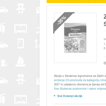
-35%
s
1
8
O
Akcija u Studenac trgovinama za Začin or
sniženje 23 proizvoda za kategoriju Umac
(557 m udaljeno) otvorena je danas od
Sve Studenac poslovnice i radno vrijeme
Sve Kotanyi akcije