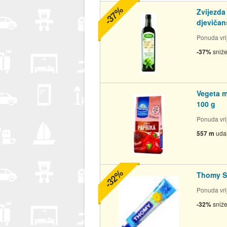
-37%
Zvijezd
djevičan
Ponuda vrij
-37%
sniž
Vegeta m
100 g
Ponuda vrij
557 m
uda
-32%
Thomy S
Ponuda vrij
-32%
sniž