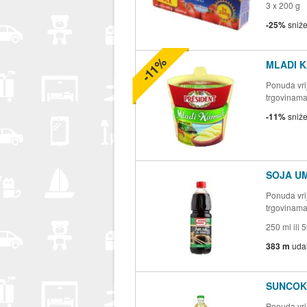
3 x 200 g
-25%
sniž
-11%
MLADI K
Ponuda vrij
trgovinam
-11%
sniž
SOJA U
Ponuda vrij
trgovinam
250 ml ili 
383 m
uda
SUNCOK
Ponuda vrij