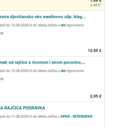
2,48 €
kstra djevičansko eko maslinovo ulje, blag...
edi do 15.08.2026 ili do isteka zaliha u
dm
trgovinama
no
12,95 €
ak od rajčice s ricottom i sirom pecorino,...
edi do 15.08.2026 ili do isteka zaliha u
dm
trgovinama
no
2,95 €
NA RAJČICA PODRAVKA
edi do 11.08.2026 ili do isteka zaliha u
SPAR - INTERSPAR
a