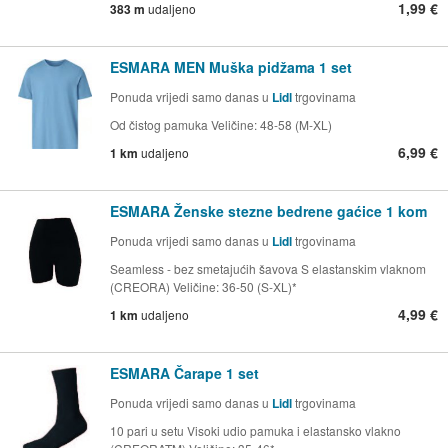
1,99 €
383 m
udaljeno
ESMARA MEN Muška pidžama 1 set
Ponuda vrijedi samo danas u
Lidl
trgovinama
Od čistog pamuka Veličine: 48-58 (M-XL)
6,99 €
1 km
udaljeno
ESMARA Ženske stezne bedrene gaćice 1 kom
Ponuda vrijedi samo danas u
Lidl
trgovinama
Seamless - bez smetajućih šavova S elastanskim vlaknom
(CREORA) Veličine: 36-50 (S-XL)*
4,99 €
1 km
udaljeno
ESMARA Čarape 1 set
Ponuda vrijedi samo danas u
Lidl
trgovinama
10 pari u setu Visoki udio pamuka i elastansko vlakno