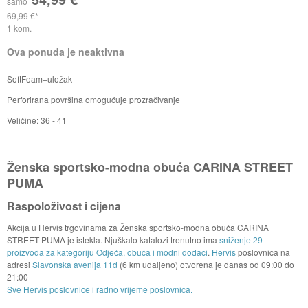
samo
69,99 €
1 kom.
Ova ponuda je neaktivna
SoftFoam+uložak
Perforirana površina omogućuje prozračivanje
Veličine: 36 - 41
Ženska sportsko-modna obuća CARINA STREET
PUMA
Raspoloživost i cijena
Akcija u Hervis trgovinama za Ženska sportsko-modna obuća CARINA
STREET PUMA je istekla. Njuškalo katalozi trenutno ima
sniženje 29
proizvoda za kategoriju Odjeća, obuća i modni dodaci
.
Hervis
poslovnica na
adresi
Slavonska avenija 11d
(6 km udaljeno) otvorena je danas od
09:00
do
21:00
Sve Hervis poslovnice i radno vrijeme poslovnica.