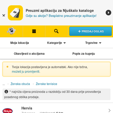
Preuzmi aplikaciju za Njuškalo kataloge
Gdje su akcije? Besplatno preuzimanje aplikacije!
PREDAJ OGLAS
Moja lokacija
Kategorije
Trgovine
Obavijesti o akcijama
Popis za kupnju
Tvoja lokacija postavljena je automatski. Ako nije točna,
možeš ju promijeniti
.
Ženska obuća
Ženske tenisice
* najniža cijena proizvoda u razdoblju od 30 dana prije provođenja
posebnog oblika prodaje.
Hervis
Zatvoreno
Udaljenost: