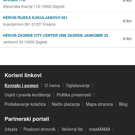
6 km
Slavonska Avenja 11D 10000 Zagreb
HERVIS RIJEKA KUKULJANOVO 361
6 km
Kukuljanovo 361 51227 Krasica
HERVIS ZAGREB CITY CENTER ONE ZAGREB JANKOMIR 33
6 km
Jankomir 33 10000 Zagreb
Korisni linkovi
Kontakt i pomoć
O nama
Oglašavanje
Uvjeti i pravila korištenja
Politika privatnosti
Podešavanje kolačića
Način plaćanja
Mapa stranica
Blog
Partnerski portali
24sata
Poslovni dnevnik
Večernji list
missMAMA