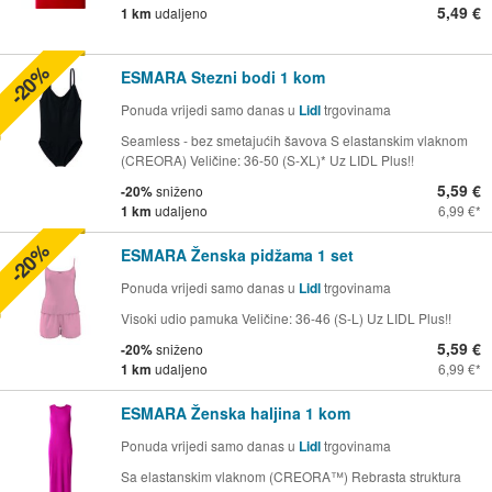
5,49 €
1 km
udaljeno
-20%
ESMARA Stezni bodi 1 kom
Ponuda vrijedi samo danas u
Lidl
trgovinama
Seamless - bez smetajućih šavova S elastanskim vlaknom
(CREORA) Veličine: 36-50 (S-XL)* Uz LIDL Plus!!
5,59 €
-20%
sniženo
1 km
udaljeno
6,99 €
-20%
ESMARA Ženska pidžama 1 set
Ponuda vrijedi samo danas u
Lidl
trgovinama
Visoki udio pamuka Veličine: 36-46 (S-L) Uz LIDL Plus!!
5,59 €
-20%
sniženo
1 km
udaljeno
6,99 €
ESMARA Ženska haljina 1 kom
Ponuda vrijedi samo danas u
Lidl
trgovinama
Sa elastanskim vlaknom (CREORA™) Rebrasta struktura