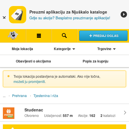
Preuzmi aplikaciju za Njuškalo kataloge
Gdje su akcije? Besplatno preuzimanje aplikacije!
PREDAJ OGLAS
Moja lokacija
Kategorije
Trgovine
Obavijesti o akcijama
Popis za kupnju
Tvoja lokacija postavljena je automatski. Ako nije točna,
možeš ju promijeniti
.
Prehrana
Tjestenina i riža
Studenac
Otvoreno
Udaljenost:
557 m
Akcije:
162
2
katalozi