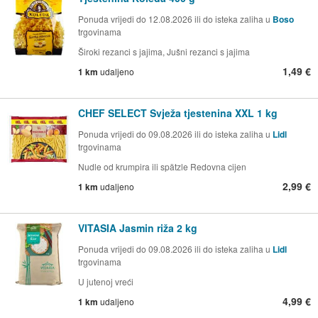
Ponuda vrijedi do 12.08.2026 ili do isteka zaliha u
Boso
trgovinama
Široki rezanci s jajima, Jušni rezanci s jajima
1,49 €
1 km
udaljeno
CHEF SELECT Svježa tjestenina XXL 1 kg
Ponuda vrijedi do 09.08.2026 ili do isteka zaliha u
Lidl
trgovinama
Nudle od krumpira ili spätzle Redovna cijen
2,99 €
1 km
udaljeno
VITASIA Jasmin riža 2 kg
Ponuda vrijedi do 09.08.2026 ili do isteka zaliha u
Lidl
trgovinama
U jutenoj vreći
4,99 €
1 km
udaljeno