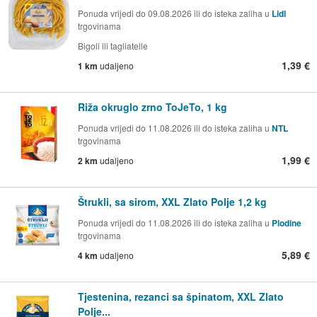
Ponuda vrijedi do 09.08.2026 ili do isteka zaliha u
Lidl
trgovinama
Bigoli ili tagliatelle
1,39 €
1 km
udaljeno
Riža okruglo zrno ToJeTo, 1 kg
Ponuda vrijedi do 11.08.2026 ili do isteka zaliha u
NTL
trgovinama
1,99 €
2 km
udaljeno
Štrukli, sa sirom, XXL Zlato Polje 1,2 kg
Ponuda vrijedi do 11.08.2026 ili do isteka zaliha u
Plodine
trgovinama
5,89 €
4 km
udaljeno
Tjestenina, rezanci sa špinatom, XXL Zlato
Polje...