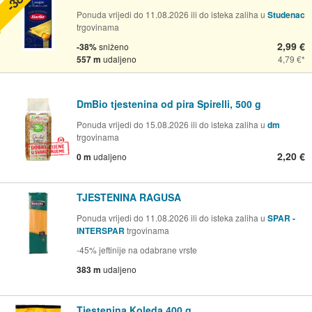
Ponuda vrijedi do 11.08.2026 ili do isteka zaliha u
Studenac
trgovinama
2,99 €
-38%
sniženo
557 m
udaljeno
4,79 €
DmBio tjestenina od pira Spirelli, 500 g
Ponuda vrijedi do 15.08.2026 ili do isteka zaliha u
dm
trgovinama
2,20 €
0 m
udaljeno
TJESTENINA RAGUSA
Ponuda vrijedi do 11.08.2026 ili do isteka zaliha u
SPAR -
INTERSPAR
trgovinama
-45% jeftinije na odabrane vrste
383 m
udaljeno
Tjestenina Koleda 400 g