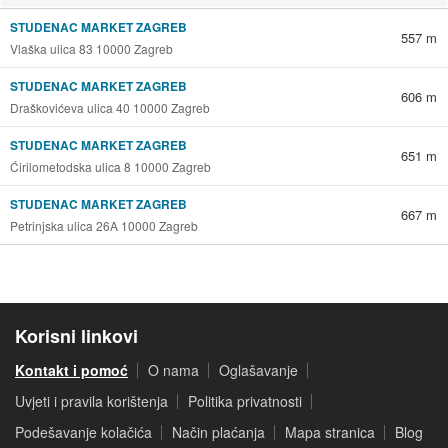
STUDENAC MARKET ZAGREB
557 m
Vlaška ulica 83 10000 Zagreb
STUDENAC MARKET ZAGREB
606 m
Draškovićeva ulica 40 10000 Zagreb
STUDENAC MARKET ZAGREB
651 m
Ćirilometodska ulica 8 10000 Zagreb
STUDENAC MARKET ZAGREB
667 m
Petrinjska ulica 26A 10000 Zagreb
Korisni linkovi
Kontakt i pomoć
O nama
Oglašavanje
Uvjeti i pravila korištenja
Politika privatnosti
Podešavanje kolačića
Način plaćanja
Mapa stranica
Blog