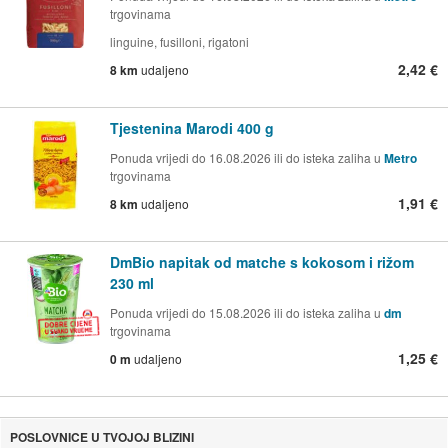
trgovinama
linguine, fusilloni, rigatoni
2,42 €
8 km
udaljeno
Tjestenina Marodi 400 g
Ponuda vrijedi do 16.08.2026 ili do isteka zaliha u
Metro
trgovinama
1,91 €
8 km
udaljeno
DmBio napitak od matche s kokosom i rižom
230 ml
Ponuda vrijedi do 15.08.2026 ili do isteka zaliha u
dm
trgovinama
1,25 €
0 m
udaljeno
POSLOVNICE U TVOJOJ BLIZINI