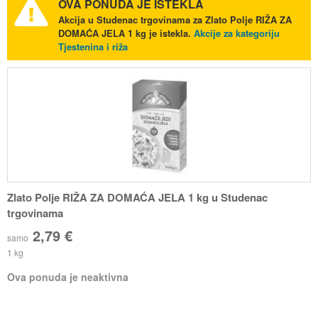
OVA PONUDA JE ISTEKLA
Akcija u Studenac trgovinama za Zlato Polje RIŽA ZA
DOMAĆA JELA 1 kg je istekla.
Akcije za kategoriju
Tjestenina i riža
Zlato Polje RIŽA ZA DOMAĆA JELA 1 kg u Studenac
trgovinama
2,79 €
samo
1 kg
Ova ponuda je neaktivna