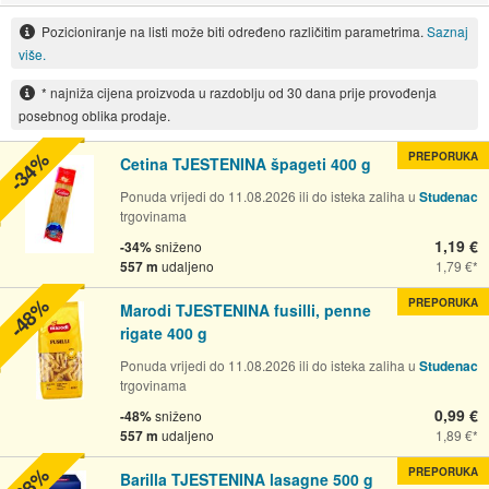
Pozicioniranje na listi može biti određeno različitim parametrima.
Saznaj
više.
* najniža cijena proizvoda u razdoblju od 30 dana prije provođenja
posebnog oblika prodaje.
-34%
PREPORUKA
Cetina TJESTENINA špageti 400 g
Ponuda vrijedi do 11.08.2026 ili do isteka zaliha u
Studenac
trgovinama
1,19 €
-34%
sniženo
557 m
udaljeno
1,79 €
-48%
PREPORUKA
Marodi TJESTENINA fusilli, penne
rigate 400 g
Ponuda vrijedi do 11.08.2026 ili do isteka zaliha u
Studenac
trgovinama
0,99 €
-48%
sniženo
557 m
udaljeno
1,89 €
-38%
PREPORUKA
Barilla TJESTENINA lasagne 500 g