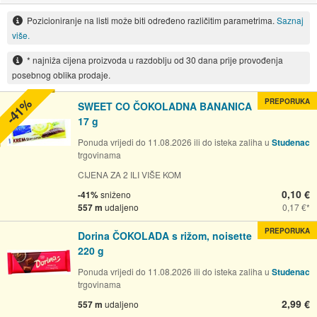
Pozicioniranje na listi može biti određeno različitim parametrima.
Saznaj
više.
* najniža cijena proizvoda u razdoblju od 30 dana prije provođenja
posebnog oblika prodaje.
-41%
PREPORUKA
SWEET CO ČOKOLADNA BANANICA
17 g
Ponuda vrijedi do 11.08.2026 ili do isteka zaliha u
Studenac
trgovinama
CIJENA ZA 2 ILI VIŠE KOM
0,10 €
-41%
sniženo
557 m
udaljeno
0,17 €
PREPORUKA
Dorina ČOKOLADA s rižom, noisette
220 g
Ponuda vrijedi do 11.08.2026 ili do isteka zaliha u
Studenac
trgovinama
2,99 €
557 m
udaljeno