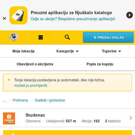
Preuzmi aplikaciju za Njuškalo kataloge
Gdje su akcije? Besplatno preuzimanje aplikacije!
PREDAJ OGLAS
Moja lokacija
Kategorije
Trgovine
Obavijesti o akcijama
Popis za kupnju
Tvoja lokacija postavljena je automatski. Ako nije točna,
možeš ju promijeniti
.
Prehrana
Slatkiši i grickalice
Studenac
Otvoreno
Udaljenost:
557 m
Akcije:
162
2
katalozi