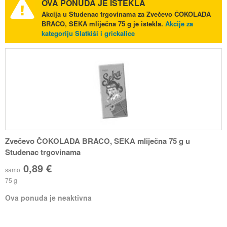
OVA PONUDA JE ISTEKLA
Akcija u Studenac trgovinama za Zvečevo ČOKOLADA
BRACO, SEKA mliječna 75 g je istekla.
Akcije za
kategoriju Slatkiši i grickalice
Zvečevo ČOKOLADA BRACO, SEKA mliječna 75 g u
Studenac trgovinama
0,89 €
samo
75 g
Ova ponuda je neaktivna