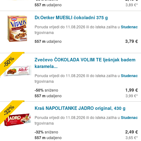
557 m
udaljeno
3,89 €
Dr.Oetker MUESLI čokoladni 375 g
Ponuda vrijedi do 11.08.2026 ili do isteka zaliha u
Studenac
trgovinama
3,79 €
557 m
udaljeno
-50%
Zvečevo ČOKOLADA VOLIM TE lješnjak badem
karamela...
Ponuda vrijedi do 11.08.2026 ili do isteka zaliha u
Studenac
trgovinama
1,99 €
-50%
sniženo
557 m
udaljeno
3,99 €
-32%
Kraš NAPOLITANKE JADRO original, 430 g
Ponuda vrijedi do 11.08.2026 ili do isteka zaliha u
Studenac
trgovinama
2,49 €
-32%
sniženo
557 m
udaljeno
3,65 €