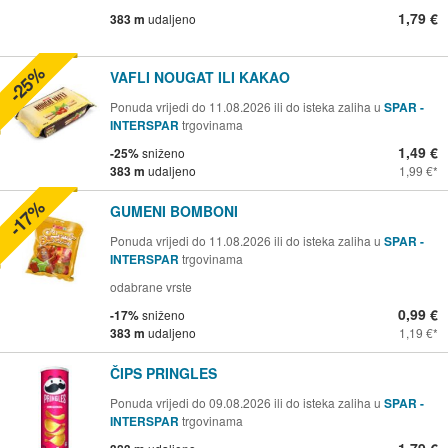
1,79 €
383 m
udaljeno
-25%
VAFLI NOUGAT ILI KAKAO
Ponuda vrijedi do 11.08.2026 ili do isteka zaliha u
SPAR -
INTERSPAR
trgovinama
1,49 €
-25%
sniženo
383 m
udaljeno
1,99 €
-17%
GUMENI BOMBONI
Ponuda vrijedi do 11.08.2026 ili do isteka zaliha u
SPAR -
INTERSPAR
trgovinama
odabrane vrste
0,99 €
-17%
sniženo
383 m
udaljeno
1,19 €
ČIPS PRINGLES
Ponuda vrijedi do 09.08.2026 ili do isteka zaliha u
SPAR -
INTERSPAR
trgovinama
1,79 €