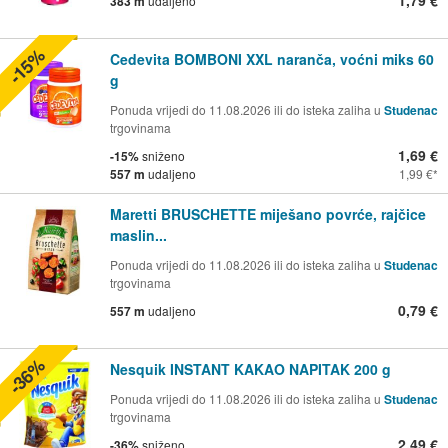
383 m
udaljeno
-15%
Cedevita BOMBONI XXL naranča, voćni miks 60
g
Ponuda vrijedi do 11.08.2026 ili do isteka zaliha u
Studenac
trgovinama
1,69 €
-15%
sniženo
557 m
udaljeno
1,99 €
Maretti BRUSCHETTE miješano povrće, rajčice
maslin...
Ponuda vrijedi do 11.08.2026 ili do isteka zaliha u
Studenac
trgovinama
0,79 €
557 m
udaljeno
-36%
Nesquik INSTANT KAKAO NAPITAK 200 g
Ponuda vrijedi do 11.08.2026 ili do isteka zaliha u
Studenac
trgovinama
2,49 €
-36%
sniženo