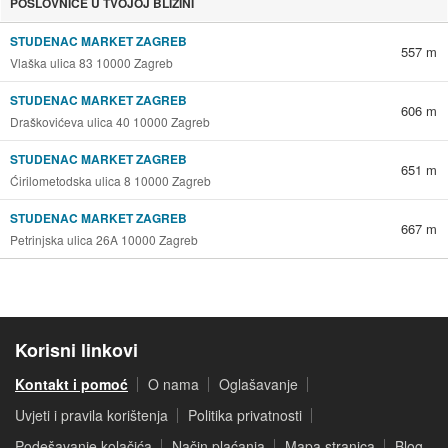
POSLOVNICE U TVOJOJ BLIZINI
STUDENAC MARKET ZAGREB
557 m
Vlaška ulica 83 10000 Zagreb
STUDENAC MARKET ZAGREB
606 m
Draškovićeva ulica 40 10000 Zagreb
STUDENAC MARKET ZAGREB
651 m
Ćirilometodska ulica 8 10000 Zagreb
STUDENAC MARKET ZAGREB
667 m
Petrinjska ulica 26A 10000 Zagreb
Korisni linkovi
Kontakt i pomoć
O nama
Oglašavanje
Uvjeti i pravila korištenja
Politika privatnosti
Podešavanje kolačića
Način plaćanja
Mapa stranica
Blog