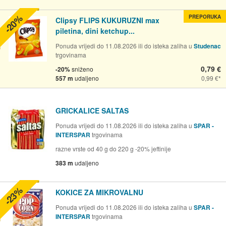
-20%
PREPORUKA
Clipsy FLIPS KUKURUZNI max
piletina, dini ketchup...
Ponuda vrijedi do 11.08.2026 ili do isteka zaliha u
Studenac
trgovinama
0,79 €
-20%
sniženo
557 m
udaljeno
0,99 €
GRICKALICE SALTAS
Ponuda vrijedi do 11.08.2026 ili do isteka zaliha u
SPAR -
INTERSPAR
trgovinama
razne vrste od 40 g do 220 g -20% jeftinije
383 m
udaljeno
-23%
KOKICE ZA MIKROVALNU
Ponuda vrijedi do 11.08.2026 ili do isteka zaliha u
SPAR -
INTERSPAR
trgovinama