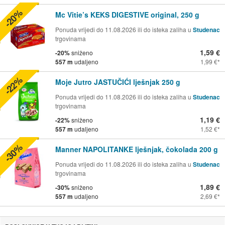
-20%
Mc Vitie’s KEKS DIGESTIVE original, 250 g
Ponuda vrijedi do 11.08.2026 ili do isteka zaliha u
Studenac
trgovinama
1,59 €
-20%
sniženo
557 m
udaljeno
1,99 €
-22%
Moje Jutro JASTUČIĆI lješnjak 250 g
Ponuda vrijedi do 11.08.2026 ili do isteka zaliha u
Studenac
trgovinama
1,19 €
-22%
sniženo
557 m
udaljeno
1,52 €
-30%
Manner NAPOLITANKE lješnjak, čokolada 200 g
Ponuda vrijedi do 11.08.2026 ili do isteka zaliha u
Studenac
trgovinama
1,89 €
-30%
sniženo
557 m
udaljeno
2,69 €