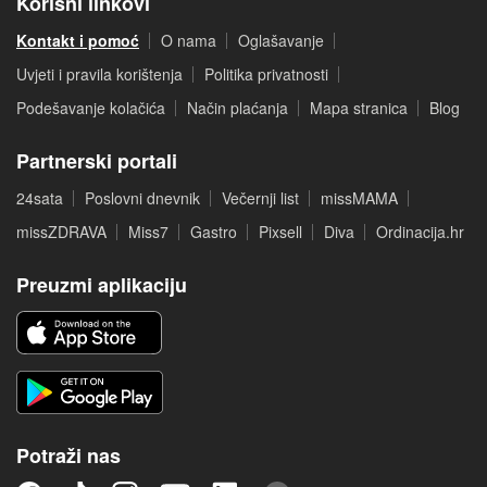
Korisni linkovi
Kontakt i pomoć
O nama
Oglašavanje
Uvjeti i pravila korištenja
Politika privatnosti
Podešavanje kolačića
Način plaćanja
Mapa stranica
Blog
Partnerski portali
24sata
Poslovni dnevnik
Večernji list
missMAMA
missZDRAVA
Miss7
Gastro
Pixsell
Diva
Ordinacija.hr
Preuzmi aplikaciju
Potraži nas