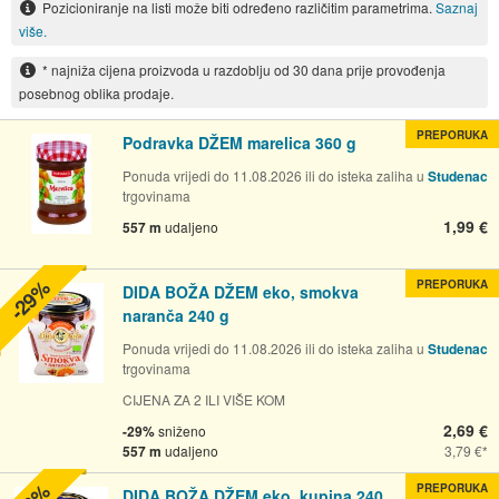
Pozicioniranje na listi može biti određeno različitim parametrima.
Saznaj
više.
* najniža cijena proizvoda u razdoblju od 30 dana prije provođenja
posebnog oblika prodaje.
PREPORUKA
Podravka DŽEM marelica 360 g
Ponuda vrijedi do 11.08.2026 ili do isteka zaliha u
Studenac
trgovinama
1,99 €
557 m
udaljeno
-29%
PREPORUKA
DIDA BOŽA DŽEM eko, smokva
naranča 240 g
Ponuda vrijedi do 11.08.2026 ili do isteka zaliha u
Studenac
trgovinama
CIJENA ZA 2 ILI VIŠE KOM
2,69 €
-29%
sniženo
557 m
udaljeno
3,79 €
PREPORUKA
DIDA BOŽA DŽEM eko, kupina 240