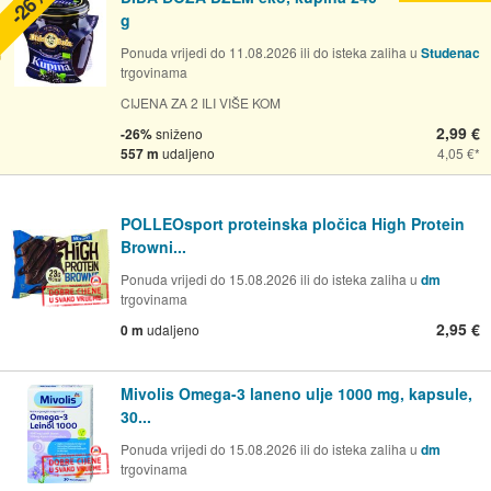
-26%
g
Ponuda vrijedi do 11.08.2026 ili do isteka zaliha u
Studenac
trgovinama
CIJENA ZA 2 ILI VIŠE KOM
2,99 €
-26%
sniženo
557 m
udaljeno
4,05 €
POLLEOsport proteinska pločica High Protein
Browni...
Ponuda vrijedi do 15.08.2026 ili do isteka zaliha u
dm
trgovinama
2,95 €
0 m
udaljeno
Mivolis Omega-3 laneno ulje 1000 mg, kapsule,
30...
Ponuda vrijedi do 15.08.2026 ili do isteka zaliha u
dm
trgovinama