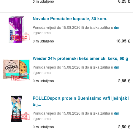
6,25 €
0 m
udaljeno
Novalac Prenatalne kapsule, 30 kom.
Ponuda vrijedi do 15.08.2026 ili do isteka zaliha u
dm
trgovinama
18,95 €
0 m
udaljeno
Weider 24% proteinski keks američki keks, 90 g
Ponuda vrijedi do 15.08.2026 ili do isteka zaliha u
dm
trgovinama
2,85 €
0 m
udaljeno
POLLEOsport protein Buenissimo vafl lješnjak i
bij...
Ponuda vrijedi do 15.08.2026 ili do isteka zaliha u
dm
trgovinama
2,50 €
0 m
udaljeno