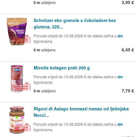
3,95 €
0 m
udaljeno
Schnitzer eko granola s čokoladom bez
glutena, 325...
Ponuda vrijedi do 15.08.2026 ili do isteka zaliha u
dm
trgovinama
6,45 €
0 m
udaljeno
Mivolis kolagen prah 200 g
Ponuda vrijedi do 15.08.2026 ili do isteka zaliha u
dm
trgovinama
7,75 €
0 m
udaljeno
Rigoni di Asiago kremasti namaz od lješnjaka
Nocci...
Ponuda vrijedi do 15.08.2026 ili do isteka zaliha u
dm
trgovinama