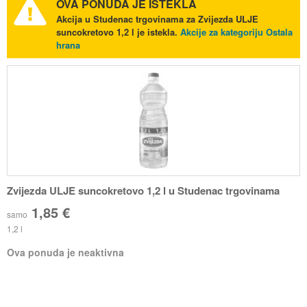
OVA PONUDA JE ISTEKLA
Akcija u Studenac trgovinama za Zvijezda ULJE
suncokretovo 1,2 l je istekla.
Akcije za kategoriju Ostala
hrana
Zvijezda ULJE suncokretovo 1,2 l u Studenac trgovinama
1,85 €
samo
1,2 l
Ova ponuda je neaktivna