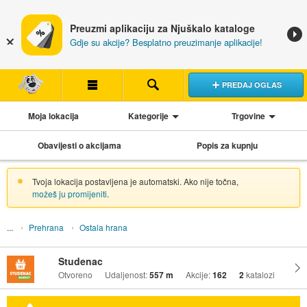
Preuzmi aplikaciju za Njuškalo kataloge
Gdje su akcije? Besplatno preuzimanje aplikacije!
PREDAJ OGLAS
Moja lokacija
Kategorije
Trgovine
Obavijesti o akcijama
Popis za kupnju
Tvoja lokacija postavljena je automatski. Ako nije točna,
možeš ju promijeniti
.
Prehrana
Ostala hrana
Studenac
Otvoreno
Udaljenost:
557 m
Akcije:
162
2
katalozi