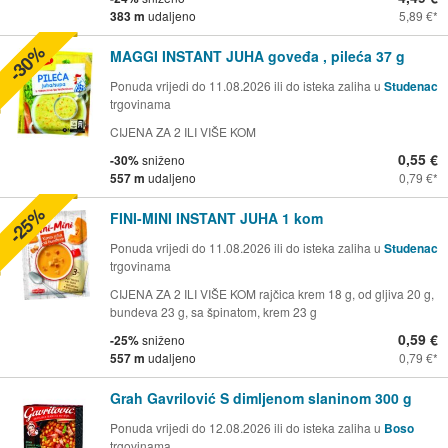
383 m
udaljeno
5,89 €
-30%
MAGGI INSTANT JUHA goveđa , pileća 37 g
Ponuda vrijedi do 11.08.2026 ili do isteka zaliha u
Studenac
trgovinama
CIJENA ZA 2 ILI VIŠE KOM
0,55 €
-30%
sniženo
557 m
udaljeno
0,79 €
-25%
FINI-MINI INSTANT JUHA 1 kom
Ponuda vrijedi do 11.08.2026 ili do isteka zaliha u
Studenac
trgovinama
CIJENA ZA 2 ILI VIŠE KOM rajčica krem 18 g, od gljiva 20 g,
bundeva 23 g, sa špinatom, krem 23 g
0,59 €
-25%
sniženo
557 m
udaljeno
0,79 €
Grah Gavrilović S dimljenom slaninom 300 g
Ponuda vrijedi do 12.08.2026 ili do isteka zaliha u
Boso
trgovinama