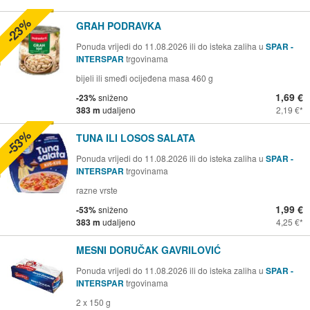
-23%
GRAH PODRAVKA
Ponuda vrijedi do 11.08.2026 ili do isteka zaliha u
SPAR -
INTERSPAR
trgovinama
bijeli ili smeđi ocijeđena masa 460 g
1,69 €
-23%
sniženo
383 m
udaljeno
2,19 €
-53%
TUNA ILI LOSOS SALATA
Ponuda vrijedi do 11.08.2026 ili do isteka zaliha u
SPAR -
INTERSPAR
trgovinama
razne vrste
1,99 €
-53%
sniženo
383 m
udaljeno
4,25 €
MESNI DORUČAK GAVRILOVIĆ
Ponuda vrijedi do 11.08.2026 ili do isteka zaliha u
SPAR -
INTERSPAR
trgovinama
2 x 150 g