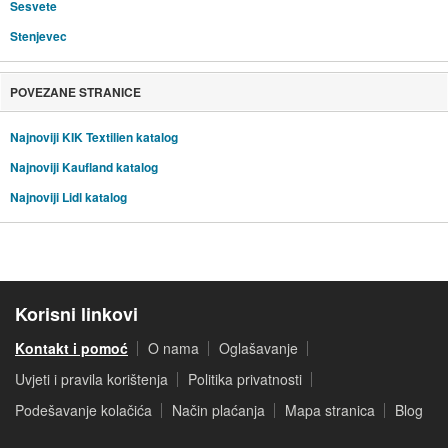
Sesvete
Stenjevec
POVEZANE STRANICE
Najnoviji KIK Textilien katalog
Najnoviji Kaufland katalog
Najnoviji Lidl katalog
Korisni linkovi
Kontakt i pomoć
O nama
Oglašavanje
Uvjeti i pravila korištenja
Politika privatnosti
Podešavanje kolačića
Način plaćanja
Mapa stranica
Blog