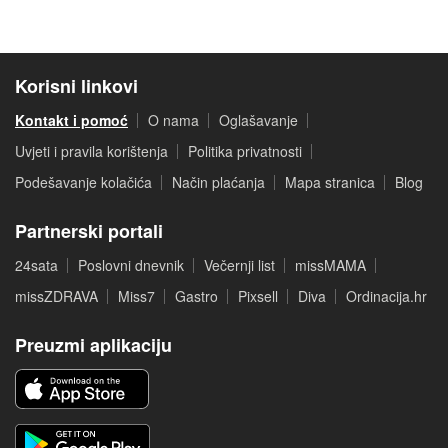
Korisni linkovi
Kontakt i pomoć
O nama
Oglašavanje
Uvjeti i pravila korištenja
Politika privatnosti
Podešavanje kolačića
Način plaćanja
Mapa stranica
Blog
Partnerski portali
24sata
Poslovni dnevnik
Večernji list
missMAMA
missZDRAVA
Miss7
Gastro
Pixsell
Diva
Ordinacija.hr
Preuzmi aplikaciju