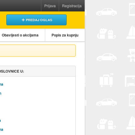
Prijava
Registracija
PREDAJ OGLAS
Obavijesti o akcijama
Popis za kupnju
OSLOVNICE U:
na
n
a
na