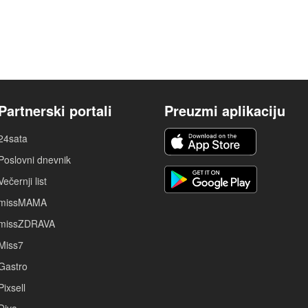
Partnerski portali
Preuzmi aplikaciju
24sata
Poslovni dnevnik
Večernji list
missMAMA
missZDRAVA
Miss7
Gastro
Pixsell