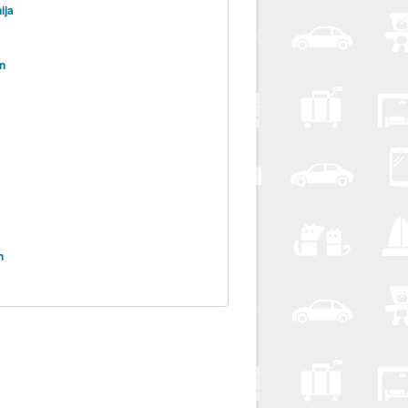
ija
n
n