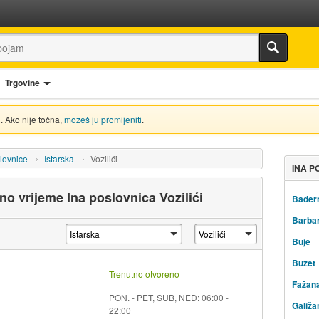
Trgovine
. Ako nije točna,
možeš ju promijeniti
.
lovnice
Istarska
Vozilići
INA P
dno vrijeme Ina poslovnica Vozilići
Bader
Barba
Buje
Buzet
Trenutno otvoreno
Fažan
PON. - PET, SUB, NED: 06:00 -
Galiža
22:00