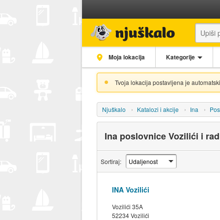
Moja lokacija
Kategorije
Tvoja lokacija postavljena je automatski
Njuškalo
Katalozi i akcije
Ina
Pos
Ina poslovnice Vozilići i ra
Sortiraj:
INA Vozilići
Vozilići 35A
52234 Vozilići