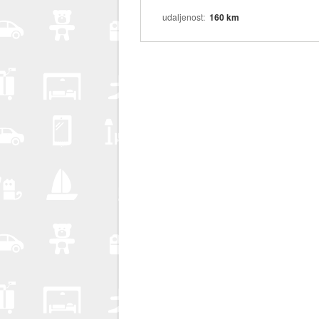
udaljenost
160 km