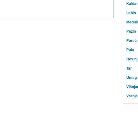
Kaldan
Labin
Meduli
Pazin
Poreč
Pula
Rovinj
Tar
Umag
Višnja
Vranja