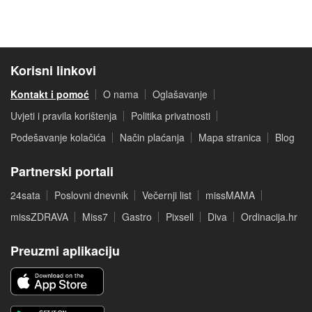
Korisni linkovi
Kontakt i pomoć
O nama
Oglašavanje
Uvjeti i pravila korištenja
Politika privatnosti
Podešavanje kolačića
Način plaćanja
Mapa stranica
Blog
Partnerski portali
24sata
Poslovni dnevnik
Večernji list
missMAMA
missZDRAVA
Miss7
Gastro
Pixsell
Diva
Ordinacija.hr
Preuzmi aplikaciju