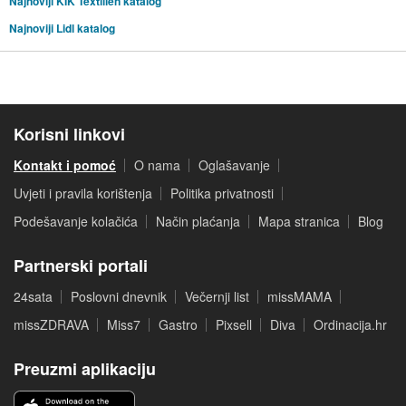
Najnoviji KIK Textilien katalog
Najnoviji Lidl katalog
Korisni linkovi
Kontakt i pomoć
O nama
Oglašavanje
Uvjeti i pravila korištenja
Politika privatnosti
Podešavanje kolačića
Način plaćanja
Mapa stranica
Blog
Partnerski portali
24sata
Poslovni dnevnik
Večernji list
missMAMA
missZDRAVA
Miss7
Gastro
Pixsell
Diva
Ordinacija.hr
Preuzmi aplikaciju