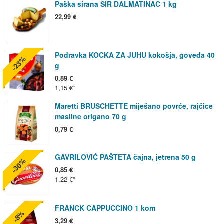
Paška sirana SIR DALMATINAC 1 kg
22,99 €
Podravka KOCKA ZA JUHU kokošja, goveđa 40
-23%
g
0,89 €
1,15 €
Maretti BRUSCHETTE miješano povrće, rajčice
masline origano 70 g
0,79 €
GAVRILOVIĆ PAŠTETA čajna, jetrena 50 g
-30%
0,85 €
1,22 €
FRANCK CAPPUCCINO 1 kom
-8%
3,29 €