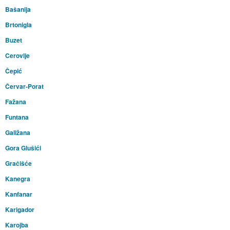
Bašanija
Brtonigla
Buzet
Cerovlje
Čepić
Červar-Porat
Fažana
Funtana
Galižana
Gora Glušići
Gračišće
Kanegra
Kanfanar
Karigador
Karojba