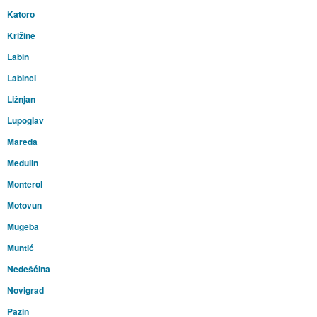
Katoro
Križine
Labin
Labinci
Ližnjan
Lupoglav
Mareda
Medulin
Monterol
Motovun
Mugeba
Muntić
Nedešćina
Novigrad
Pazin