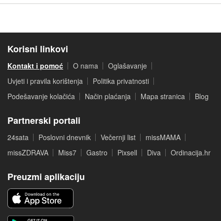
Korisni linkovi
Kontakt i pomoć
O nama
Oglašavanje
Uvjeti i pravila korištenja
Politika privatnosti
Podešavanje kolačića
Način plaćanja
Mapa stranica
Blog
Partnerski portali
24sata
Poslovni dnevnik
Večernji list
missMAMA
missZDRAVA
Miss7
Gastro
Pixsell
Diva
Ordinacija.hr
Preuzmi aplikaciju