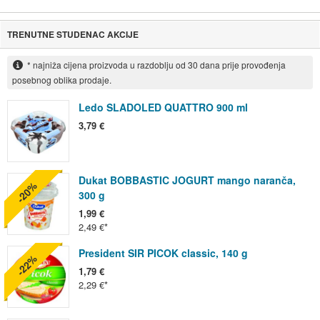
TRENUTNE STUDENAC AKCIJE
* najniža cijena proizvoda u razdoblju od 30 dana prije provođenja
posebnog oblika prodaje.
Ledo SLADOLED QUATTRO 900 ml
3,79 €
Dukat BOBBASTIC JOGURT mango naranča,
-20%
300 g
1,99 €
2,49 €
President SIR PICOK classic, 140 g
-22%
1,79 €
2,29 €