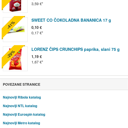
3,59 €
SWEET CO ČOKOLADNA BANANICA 17 g
-41%
0,10 €
0,17 €
LORENZ ČIPS CRUNCHIPS paprika, slani 75 g
-29%
1,19 €
1,67 €
POVEZANE STRANICE
Najnoviji Ribola katalog
Najnoviji NTL katalog
Najnoviji Eurospin katalog
Najnoviji Metro katalog