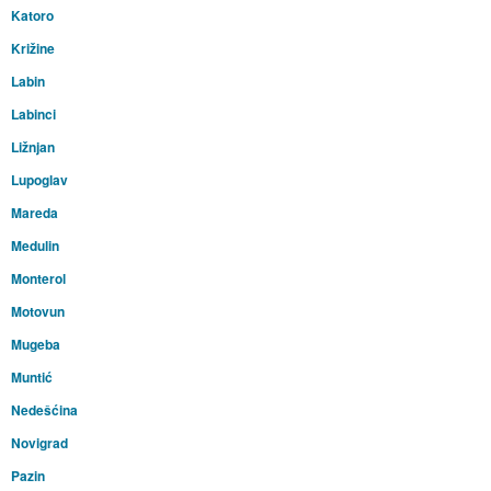
Katoro
Križine
Labin
Labinci
Ližnjan
Lupoglav
Mareda
Medulin
Monterol
Motovun
Mugeba
Muntić
Nedešćina
Novigrad
Pazin