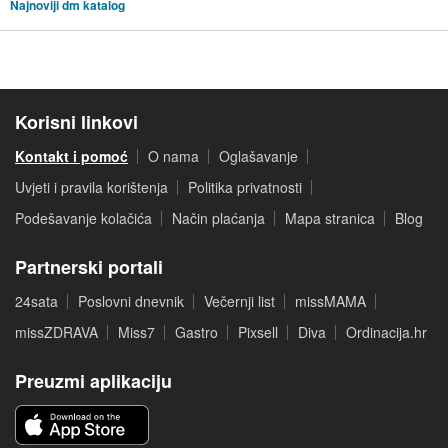
Najnoviji dm katalog
Korisni linkovi
Kontakt i pomoć
O nama
Oglašavanje
Uvjeti i pravila korištenja
Politika privatnosti
Podešavanje kolačića
Način plaćanja
Mapa stranica
Blog
Partnerski portali
24sata
Poslovni dnevnik
Večernji list
missMAMA
missZDRAVA
Miss7
Gastro
Pixsell
Diva
Ordinacija.hr
Preuzmi aplikaciju