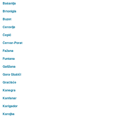
Bašanija
Brtonigla
Buzet
Cerovlje
Čepić
Červar-Porat
Fažana
Funtana
Galižana
Gora Glušići
Gračišće
Kanegra
Kanfanar
Karigador
Karojba