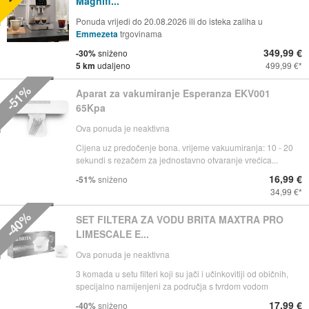
Magnifi...
Ponuda vrijedi do 20.08.2026 ili do isteka zaliha u
Emmezeta
trgovinama
349,99 €
-30%
sniženo
5 km
udaljeno
499,99 €
-51%
Aparat za vakumiranje Esperanza EKV001
65Kpa
Ova ponuda je neaktivna
Cijena uz predočenje bona. vrijeme vakuumiranja: 10 - 20
sekundi s rezačem za jednostavno otvaranje vrećica...
16,99 €
-51%
sniženo
34,99 €
-40%
SET FILTERA ZA VODU BRITA MAXTRA PRO
LIMESCALE E...
Ova ponuda je neaktivna
3 komada u setu filteri koji su jači i učinkovitiji od običnih,
specijalno namijenjeni za područja s tvrdom vodom
17,99 €
-40%
sniženo