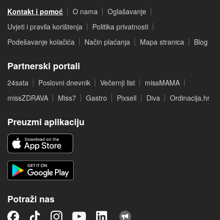
Kontakt i pomoć
O nama
Oglašavanje
Uvjeti i pravila korištenja
Politika privatnosti
Podešavanje kolačića
Način plaćanja
Mapa stranica
Blog
Partnerski portali
24sata
Poslovni dnevnik
Večernji list
missMAMA
missZDRAVA
Miss7
Gastro
Pixsell
Diva
Ordinacija.hr
Preuzmi aplikaciju
Potraži nas