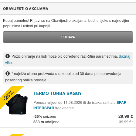
OBAVIJESTI O AKCIJAMA
Kupuj pametno! Prijavi se na Obavijesti o akcijama, budi u tijeku s najnovijim
popustima i uštedi pri kupnji!
PRIJAVA
Pozicioniranje na listi može biti određeno različitim parametrima.
Saznaj
više.
* najniža cijena proizvoda u razdoblju od 30 dana prije provođenja
posebnog oblika prodaje.
-25%
TERMO TORBA BAGGY
Ponuda vrijedi do 11.08.2026 ili do isteka zaliha u
SPAR -
INTERSPAR
trgovinama
29,99 €
-25%
sniženo
383 m
udaljeno
39,99 €