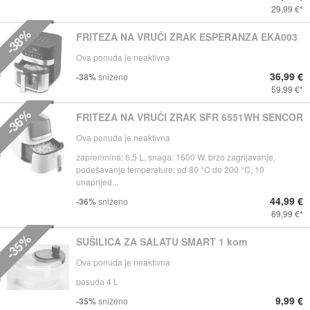
29,99 €
-38%
FRITEZA NA VRUĆI ZRAK ESPERANZA EKA003
Ova ponuda je neaktivna
36,99 €
-38%
sniženo
59,99 €
-36%
FRITEZA NA VRUĆI ZRAK SFR 6551WH SENCOR
Ova ponuda je neaktivna
zapremnina: 6,5 L, snaga: 1600 W, brzo zagrijavanje,
podešavanje temperature: od 80 °C do 200 °C, 10
unaprijed...
44,99 €
-36%
sniženo
69,99 €
-35%
SUŠILICA ZA SALATU SMART 1 kom
Ova ponuda je neaktivna
posuda 4 L
9,99 €
-35%
sniženo