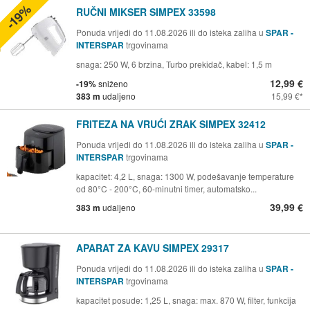
-19%
RUČNI MIKSER SIMPEX 33598
Ponuda vrijedi do 11.08.2026 ili do isteka zaliha u
SPAR -
INTERSPAR
trgovinama
snaga: 250 W, 6 brzina, Turbo prekidač, kabel: 1,5 m
12,99 €
-19%
sniženo
383 m
udaljeno
15,99 €
FRITEZA NA VRUĆI ZRAK SIMPEX 32412
Ponuda vrijedi do 11.08.2026 ili do isteka zaliha u
SPAR -
INTERSPAR
trgovinama
kapacitet: 4,2 L, snaga: 1300 W, podešavanje temperature
od 80°C - 200°C, 60-minutni timer, automatsko...
39,99 €
383 m
udaljeno
APARAT ZA KAVU SIMPEX 29317
Ponuda vrijedi do 11.08.2026 ili do isteka zaliha u
SPAR -
INTERSPAR
trgovinama
kapacitet posude: 1,25 L, snaga: max. 870 W, filter, funkcija