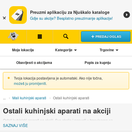
Preuzmi aplikaciju za Njuškalo kataloge
Gdje su akcije? Besplatno preuzimanje aplikacije!
PREDAJ OGLAS
Moja lokacija
Kategorije
Trgovine
Obavijesti o akcijama
Popis za kupnju
Tvoja lokacija postavljena je automatski. Ako nije točna,
možeš ju promijeniti
.
Mali kuhinjski aparati
Ostali kuhinjski aparati
Ostali kuhinjski aparati na akciji
Ostali kuhinjski aparati na akciji. Sve akcije i popusti u trgovinama na
SAZNAJ VIŠE
proizvode iz kategorije ostali kuhinjski aparati.