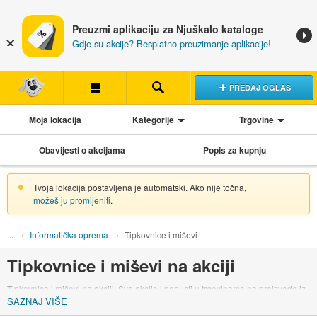
Preuzmi aplikaciju za Njuškalo kataloge
Gdje su akcije? Besplatno preuzimanje aplikacije!
PREDAJ OGLAS
Moja lokacija
Kategorije
Trgovine
Obavijesti o akcijama
Popis za kupnju
Tvoja lokacija postavljena je automatski. Ako nije točna,
možeš ju promijeniti
.
Informatička oprema
Tipkovnice i miševi
Tipkovnice i miševi na akciji
Tipkovnice i miševi na akciji. Sve akcije i popusti u trgovinama na proizvode iz
SAZNAJ VIŠE
kategorije tipkovnice i miševi.