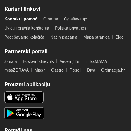
Korisni linkovi
Kontakt i pomoć
O nama
Oglašavanje
Uvjeti i pravila korištenja
Politika privatnosti
Podešavanje kolačića
Način plaćanja
Mapa stranica
Blog
Partnerski portali
24sata
Poslovni dnevnik
Večernji list
missMAMA
missZDRAVA
Miss7
Gastro
Pixsell
Diva
Ordinacija.hr
Preuzmi aplikaciju
Potraži nas