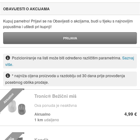
OBAVIJESTI O AKCIJAMA
Kupuj pametno! Prijavi se na Obavijesti o akcijama, budi u tijeku s najnovijim
popustima i uštedi pri kupnji!
PRIJAVA
Pozicioniranje na listi može biti određeno različitim parametrima.
Saznaj
više.
* najniža cijena proizvoda u razdoblju od 30 dana prije provođenja
posebnog oblika prodaje.
Aktualno
Tronic® Bežični miš
Ova ponuda je neaktivna
4,99 €
Aktualno
1 km
udaljeno
Kandit