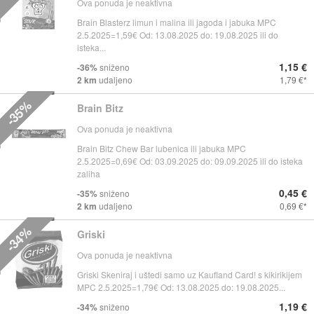
Ova ponuda je neaktivna
Brain Blasterz limun i malina ili jagoda i jabuka MPC
2.5.2025=1,59€ Od: 13.08.2025 do: 19.08.2025 ili do
isteka...
1,15 €
-36%
sniženo
2 km
udaljeno
1,79 €
-35%
Brain Bitz
Ova ponuda je neaktivna
Brain Bitz Chew Bar lubenica ili jabuka MPC
2.5.2025=0,69€ Od: 03.09.2025 do: 09.09.2025 ili do isteka
zaliha
0,45 €
-35%
sniženo
2 km
udaljeno
0,69 €
-34%
Griski
Ova ponuda je neaktivna
Griski Skeniraj i uštedi samo uz Kaufland Card! s kikirikijem
MPC 2.5.2025=1,79€ Od: 13.08.2025 do: 19.08.2025...
1,19 €
-34%
sniženo