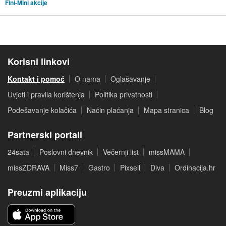
Fini-Mini akcije
Korisni linkovi
Kontakt i pomoć
O nama
Oglašavanje
Uvjeti i pravila korištenja
Politika privatnosti
Podešavanje kolačića
Način plaćanja
Mapa stranica
Blog
Partnerski portali
24sata
Poslovni dnevnik
Večernji list
missMAMA
missZDRAVA
Miss7
Gastro
Pixsell
Diva
Ordinacija.hr
Preuzmi aplikaciju