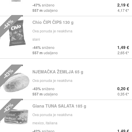
2,19 €
-47%
sniženo
557 m
udaljeno
4,17 €
-44%
Chio ČIPI ČIPS 130 g
Ova ponuda je neaktivna
slani
1,49 €
-44%
sniženo
557 m
udaljeno
2,65 €
-43%
NJEMAČKA ŽEMLJA 65 g
Ova ponuda je neaktivna
0,20 €
-43%
sniženo
557 m
udaljeno
0,35 €
-42%
Giana TUNA SALATA 185 g
Ova ponuda je neaktivna
mexico, italiana
1,49 €
-42%
sniženo