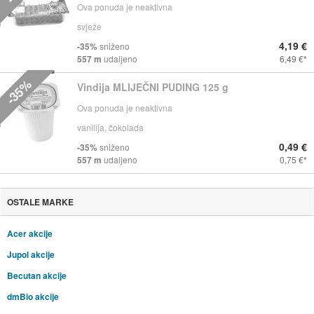
Ova ponuda je neaktivna
svježe
4,19 €
-35%
sniženo
557 m
udaljeno
6,49 €
-35%
Vindija MLIJEČNI PUDING 125 g
Ova ponuda je neaktivna
vanilija, čokolada
0,49 €
-35%
sniženo
557 m
udaljeno
0,75 €
OSTALE MARKE
Acer akcije
Jupol akcije
Becutan akcije
dmBio akcije