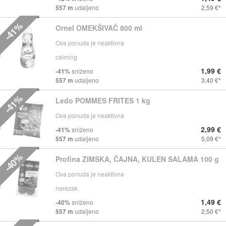
557 m
udaljeno
2,59 €
-41%
Ornel OMEKŠIVAČ 800 ml
Ova ponuda je neaktivna
calming
1,99 €
-41%
sniženo
557 m
udaljeno
3,40 €
-41%
Ledo POMMES FRITES 1 kg
Ova ponuda je neaktivna
2,99 €
-41%
sniženo
557 m
udaljeno
5,09 €
-40%
Profina ZIMSKA, ČAJNA, KULEN SALAMA 100 g
Ova ponuda je neaktivna
narezak
1,49 €
-40%
sniženo
557 m
udaljeno
2,50 €