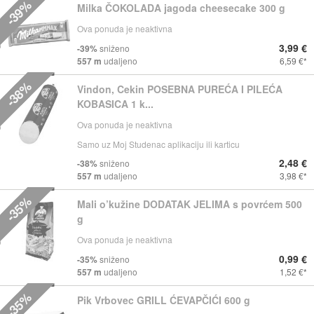
-39%
Milka ČOKOLADA jagoda cheesecake 300 g
Ova ponuda je neaktivna
3,99 €
-39%
sniženo
557 m
udaljeno
6,59 €
-38%
Vindon, Cekin POSEBNA PUREĆA I PILEĆA
KOBASICA 1 k...
Ova ponuda je neaktivna
Samo uz Moj Studenac aplikaciju ili karticu
2,48 €
-38%
sniženo
557 m
udaljeno
3,98 €
-35%
Mali o’kužine DODATAK JELIMA s povrćem 500
g
Ova ponuda je neaktivna
0,99 €
-35%
sniženo
557 m
udaljeno
1,52 €
-35%
Pik Vrbovec GRILL ĆEVAPČIĆI 600 g