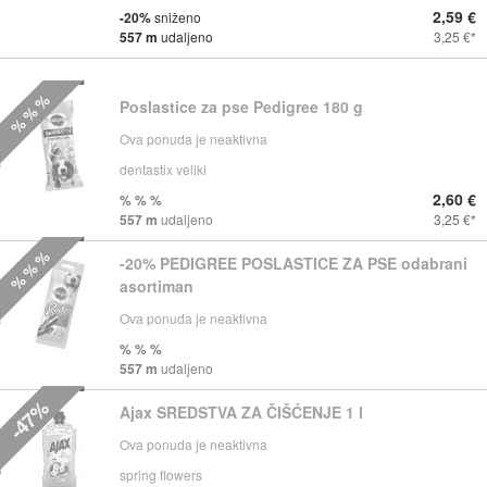
2,59 €
-20%
sniženo
557 m
udaljeno
3,25 €
% % %
Poslastice za pse Pedigree 180 g
Ova ponuda je neaktivna
dentastix veliki
2,60 €
% % %
557 m
udaljeno
3,25 €
% % %
-20% PEDIGREE POSLASTICE ZA PSE odabrani
asortiman
Ova ponuda je neaktivna
% % %
557 m
udaljeno
-47%
Ajax SREDSTVA ZA ČIŠĆENJE 1 l
Ova ponuda je neaktivna
spring flowers