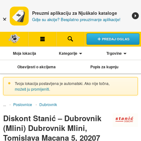
Preuzmi aplikaciju za Njuškalo kataloge
Gdje su akcije? Besplatno preuzimanje aplikacije!
PREDAJ OGLAS
Moja lokacija
Kategorije
Trgovine
Obavijesti o akcijama
Popis za kupnju
Tvoja lokacija postavljena je automatski. Ako nije točna,
možeš ju promijeniti
.
Poslovnice
Dubrovnik
Diskont Stanić – Dubrovnik
(Mlini) Dubrovnik Mlini,
Tomislava Macana 5, 20207