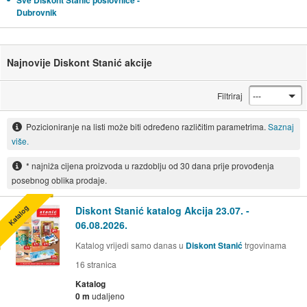
Sve Diskont Stanić poslovnice -
Dubrovnik
Najnovije Diskont Stanić akcije
Filtriraj
Pozicioniranje na listi može biti određeno različitim parametrima.
Saznaj
više.
* najniža cijena proizvoda u razdoblju od 30 dana prije provođenja
posebnog oblika prodaje.
Katalog
Diskont Stanić katalog Akcija 23.07. -
06.08.2026.
Katalog vrijedi samo danas u
Diskont Stanić
trgovinama
16
stranica
Katalog
0 m
udaljeno