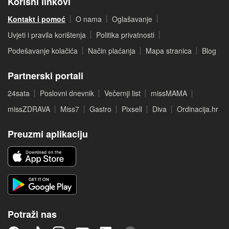
Korisni linkovi
Kontakt i pomoć
O nama
Oglašavanje
Uvjeti i pravila korištenja
Politika privatnosti
Podešavanje kolačića
Način plaćanja
Mapa stranica
Blog
Partnerski portali
24sata
Poslovni dnevnik
Večernji list
missMAMA
missZDRAVA
Miss7
Gastro
Pixsell
Diva
Ordinacija.hr
Preuzmi aplikaciju
Potraži nas