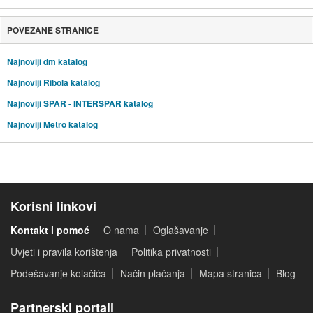
POVEZANE STRANICE
Najnoviji dm katalog
Najnoviji Ribola katalog
Najnoviji SPAR - INTERSPAR katalog
Najnoviji Metro katalog
Korisni linkovi
Kontakt i pomoć
O nama
Oglašavanje
Uvjeti i pravila korištenja
Politika privatnosti
Podešavanje kolačića
Način plaćanja
Mapa stranica
Blog
Partnerski portali