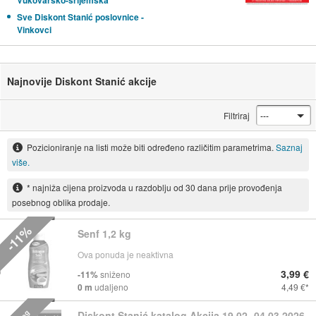
Vukovarsko-srijemska
Sve Diskont Stanić poslovnice -
Vinkovci
Najnovije Diskont Stanić akcije
Filtriraj
Pozicioniranje na listi može biti određeno različitim parametrima.
Saznaj
više.
* najniža cijena proizvoda u razdoblju od 30 dana prije provođenja
posebnog oblika prodaje.
-11%
Senf 1,2 kg
Ova ponuda je neaktivna
3,99 €
-11%
sniženo
0 m
udaljeno
4,49 €
Diskont Stanić katalog Akcija 19.02.-04.03.2026.